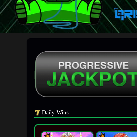
Daily Wins