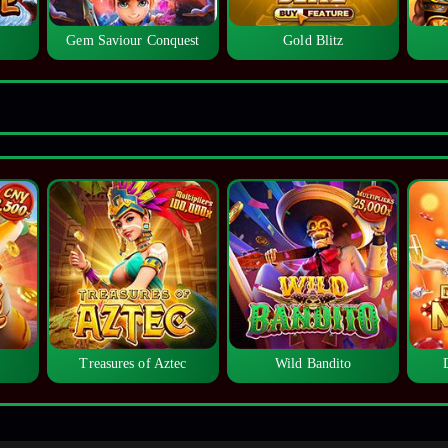
Gem Saviour Conquest
Gold Blitz
Treasures of Aztec
Wild Bandito