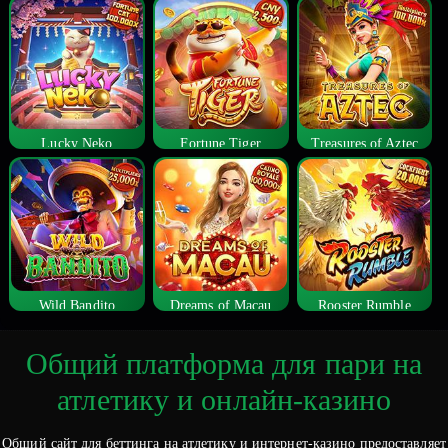
Lucky Neko
Fortune Tiger
Treasures of Aztec
Wild Bandito
Dreams of Macau
Rooster Rumble
Общий платформа для пари на
атлетику и онлайн-казино
Общий сайт для беттинга на атлетику и интернет-казино предоставляет