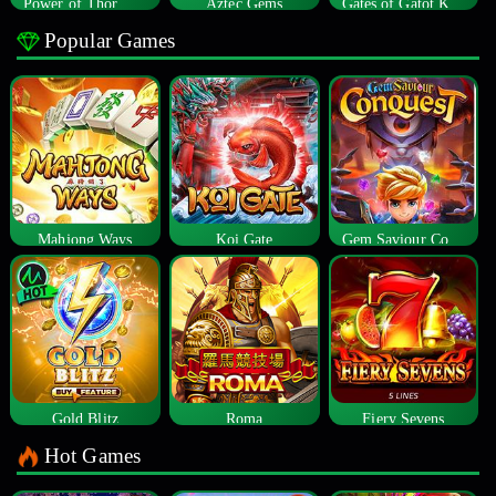
Power of Thor Megaways
Aztec Gems
Gates of Gatot Kaca
Popular Games
Mahjong Ways
Koi Gate
Gem Saviour Conquest
Gold Blitz
Roma
Fiery Sevens
Hot Games