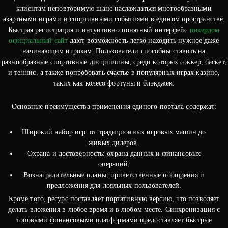
клиентам неповторимую шанс наслаждаться многообразными
азартными играми и спортивными событиями в едином пространстве.
Быстрая регистрация и интуитивно понятный интерфейс
покердом
официальный сайт
дают возможность легко находить нужное даже
начинающим игрокам. Пользователи способны ставить на
разнообразные спортивные дисциплины, среди которых соккер, баскет,
и теннис, а также попробовать счастье в популярных играх казино,
таких как колесо фортуны и блэкджек.
Основные преимущества применения единого портала содержат:
Широкий набор игр: от традиционных игровых машин до
живых дилеров.
Охрана и достоверность: охрана данных и финансовых
операций.
Вознаградительные планы: приветственные поощрения и
предложения для лояльных пользователей.
Кроме того, ресурс поставляет портативную версию, что позволяет
делать вложения в любое время и в любом месте. Синхронизация с
топовыми финансовыми платформами предоставляет быстрые