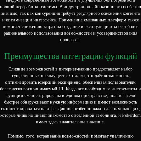
внедрять современные возможности и улучшения без потребности
полной переработки системы. В индустрии онлайн казино это особенно
значимо, так как конкуренция требует регулярного освежения контента
и оптимизации интерфейса. Применение смешанных платформ также
помогает снижению затрат на создание и эксплуатацию за счет более
рационального использования возможностей и усовершенствования
процессов.
Преимущества интеграции функций
Слияние возможностей в интернет-казино предоставляет набор
существенных преимуществ. Сначала, это даёт возможность
оптимизировать юзерский экспириенс, обеспечивая пользователям
более легко воспринимаемый UI. Когда все необходимые инструменты и
функции сконцентрированы в едином пространстве, пользователи
быстрее обнаруживают нужную информацию и имеют возможность
сконцентрироваться на игре. Данное особенно важно для начинающих,
которые лишь начинают знакомство с вселенной гэмблинга, и Pokerdom
имеет здесь значительное значение.
Помимо, того, встраивание возможностей помогает увеличению