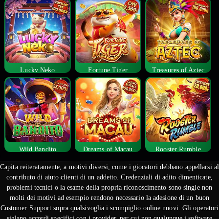
Lucky Neko
Fortune Tiger
Treasures of Aztec
Wild Bandito
Dreams of Macau
Rooster Rumble
Capita reiteratamente, a motivi diversi, come i giocatori debbano appellarsi al
contributo di aiuto clienti di un addetto. Credenziali di adito dimenticate,
problemi tecnici o la esame della propria riconoscimento sono single non
molti dei motivi ad esempio rendono necessario la adesione di un buon
Customer Support sopra qualsivoglia i scompiglio online nuovi.
Gli operatori
siglano accordi specifici con i provider, per cui non qualunque i software