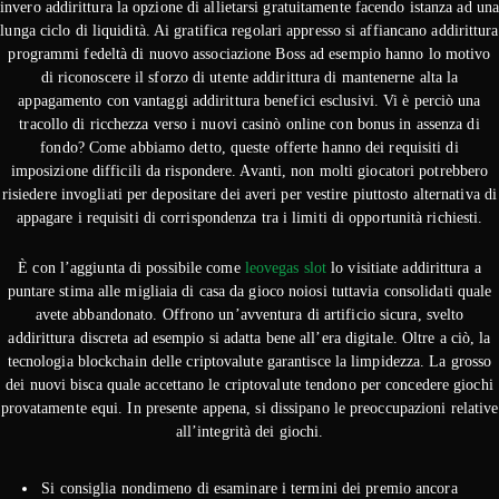
invero addirittura la opzione di allietarsi gratuitamente facendo istanza ad un
lunga ciclo di liquidità. Ai gratifica regolari appresso si affiancano addirittura
programmi fedeltà di nuovo associazione Boss ad esempio hanno lo motivo
di riconoscere il sforzo di utente addirittura di mantenerne alta la
appagamento con vantaggi addirittura benefici esclusivi. Vi è perciò una
tracollo di ricchezza verso i nuovi casinò online con bonus in assenza di
fondo? Come abbiamo detto, queste offerte hanno dei requisiti di
imposizione difficili da rispondere. Avanti, non molti giocatori potrebbero
risiedere invogliati per depositare dei averi per vestire piuttosto alternativa di
appagare i requisiti di corrispondenza tra i limiti di opportunità richiesti.
È con l’aggiunta di possibile come
leovegas slot
lo visitiate addirittura a
puntare stima alle migliaia di casa da gioco noiosi tuttavia consolidati quale
avete abbandonato. Offrono un’avventura di artificio sicura, svelto
addirittura discreta ad esempio si adatta bene all’era digitale. Oltre a ciò, la
tecnologia blockchain delle criptovalute garantisce la limpidezza. La grosso
dei nuovi bisca quale accettano le criptovalute tendono per concedere giochi
provatamente equi. In presente appena, si dissipano le preoccupazioni relative
all’integrità dei giochi.
Si consiglia nondimeno di esaminare i termini dei premio ancora