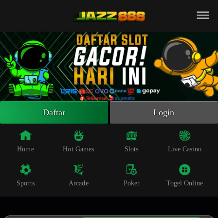
Beranda
Slot Online
Live Casino
Sportsbook
Arcade
Togel Online
Daftar
Login
Poker
Whatsapp
Home
Hot Games
Slots
Live Casino
Telegram
Sports
Arcade
Poker
Togel Online
Livechat