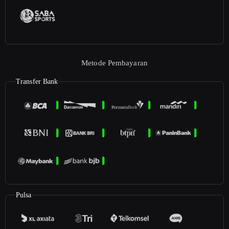
Metode Pembayaran
Transfer Bank
Pulsa