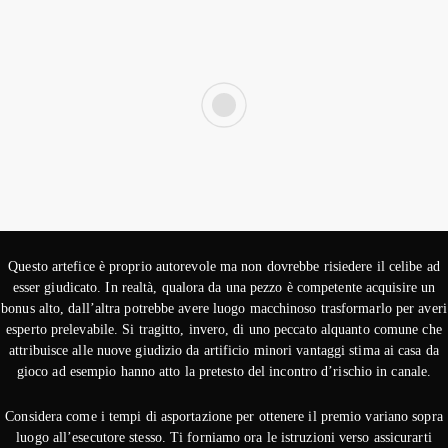
Questo artefice è proprio autorevole ma non dovrebbe risiedere il celibe ad
esser giudicato. In realtà, qualora da una pezzo è competente acquisire un
bonus alto, dall’altra potrebbe avere luogo macchinoso trasformarlo per averi
esperto prelevabile. Si tragitto, invero, di uno peccato alquanto comune che
attribuisce alle nuove giudizio da artificio minori vantaggi stima ai casa da
gioco ad esempio hanno atto la pretesto del incontro d’rischio in canale.
Considera come i tempi di asportazione per ottenere il premio variano sopra
luogo all’esecutore stesso. Ti forniamo ora le istruzioni verso assicurarti