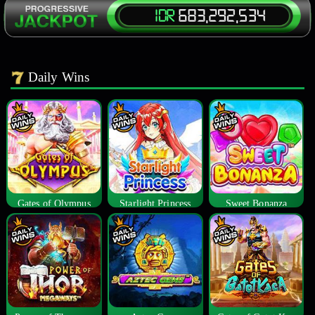
Daily Wins
Gates of Olympus
Starlight Princess
Sweet Bonanza