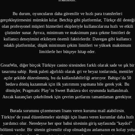
Bu durum, oyuncuların daha güvenilir ve hızlı para transferleri
gerçekleştirmesini mümkün kılar. Betchip gibi platformlar, Türkçe dil desteği
olan profesyonel müşteri hizmetleri ekipleriyle kullanıcılarına hızlı ve etkili
çözümler sunar. Ayrıca, minimum ve maksimum para çekme limitleri de
kullanıcı deneyimini etkileyen önemli faktörlerdir. Davegas gibi kullanıcı
odaklı platformlar, düşük minimum çekim limitleri ve yüksek maksimum
limitlerle her bütçeye hitap eder.
GreatWin, diğer birçok Türkiye casino sitesinden farklı olarak sade ve şık bir
tasarıma sahip. Renk paleti ağırlıklı olarak gri ve beyaz tonlarında, menüler
açılır şekilde düzenlenmiş, bu da kullanılabilirliği artırıyor. Bahigo’da 50
bedava dönüş kazanmak için ilk yatırımını yapmana bile gerek yok. Bu
dönüşler, Pragmatic Play’in Sweet Baklava slot oyununda kullanılmalı.
Ancak kazançları çekebilmek için çevrim şartlarını tamamlaman gerekiyor.
Burada sorununu çözemezsen lisans veren kuruma mail atabilirsin.
Türkiye’de yasal düzenlemeler sürdüğü için lisans veren kurumlar daha hızlı
yardımcı olur. Neredeyse her spor bahsi sitesinin giriş sayfasında “kaydol”
bölümü vardır. Bir sitenin güvenilir olup olmadığını anlamanın en kolay yolu