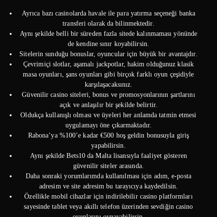
Ayrıca bazı casinolarda havale ile para yatırma seçeneği banka
transferi olarak da bilinmektedir.
Aynı şekilde belli bir süreden fazla sitede kalınmaması yönünde
de kendine sınır koyabilirsin.
Sitelerin sunduğu bonuslar, oyuncular için büyük bir avantajdır.
Çevrimiçi slotlar, aşamalı jackpotlar, hakim olduğunuz klasik
masa oyunları, şans oyunları gibi birçok farklı oyun çeşidiyle
karşılaşacaksınız.
Güvenilir casino siteleri, bonus ve promosyonlarının şartlarını
açık ve anlaşılır bir şekilde belirtir.
Oldukça kullanışlı olması ve üyeleri her anlamda tatmin etmesi
uygulamayı öne çıkarmaktadır.
Rabona’ya %100’e kadar €500 hoş geldin bonusuyla giriş
yapabilirsin.
Aynı şekilde Bets10 da Malta lisansıyla faaliyet gösteren
güvenilir siteler arasında.
Daha sonraki yorumlarımda kullanılması için adım, e-posta
adresim ve site adresim bu tarayıcıya kaydedilsin.
Özellikle mobil cihazlar için indirilebilir casino platformları
sayesinde tablet veya akıllı telefon üzerinden sevdiğin casino
oyunlarını oynayabilirsin.