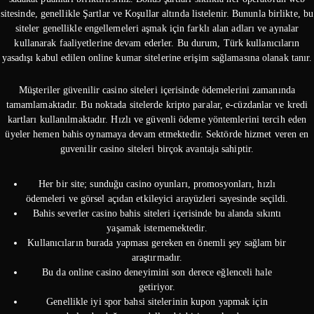
sitesinde, genellikle Şartlar ve Koşullar altında listelenir. Bununla birlikte, bu
siteler genellikle engellemeleri aşmak için farklı alan adları ve aynalar
kullanarak faaliyetlerine devam ederler. Bu durum, Türk kullanıcıların
yasadışı kabul edilen online kumar sitelerine erişim sağlamasına olanak tanır.
Müşteriler güvenilir casino siteleri içerisinde ödemelerini zamanında
tamamlamaktadır. Bu noktada sitelerde kripto paralar, e-cüzdanlar ve kredi
kartları kullanılmaktadır. Hızlı ve güvenli ödeme yöntemlerini tercih eden
üyeler hemen bahis oynamaya devam etmektedir. Sektörde hizmet veren en
guvenilir casino siteleri birçok avantaja sahiptir.
Her bir site; sunduğu casino oyunları, promosyonları, hızlı
ödemeleri ve görsel açıdan etkileyici arayüzleri sayesinde seçildi.
Bahis severler casino bahis siteleri içerisinde bu alanda sıkıntı
yaşamak istememektedir.
Kullanıcıların burada yapması gereken en önemli şey sağlam bir
araştırmadır.
Bu da online casino deneyimini son derece eğlenceli hale
getiriyor.
Genellikle iyi spor bahsi sitelerinin kupon yapmak için