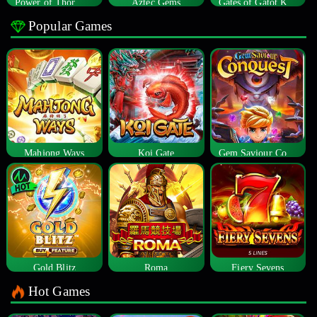
Power of Thor Megaways
Aztec Gems
Gates of Gatot Kaca
Popular Games
Mahjong Ways
Koi Gate
Gem Saviour Conquest
Gold Blitz
Roma
Fiery Sevens
Hot Games