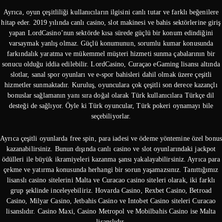
Ayrıca, oyun çeşitliliği kullanıcıların ilgisini canlı tutar ve farklı beğenilere
hitap eder. 2019 yılında canlı casino, slot makinesi ve bahis sektörlerine giriş
yapan LordCasino’nun sektörde kısa sürede güçlü bir konum edindiğini
varsaymak yanlış olmaz. Güçlü konumunun, sorumlu kumar konusunda
farkındalık yaratma ve mükemmel müşteri hizmeti sunma çabalarının bir
sonucu olduğu iddia edilebilir. LordCasino, Curaçao eGaming lisansı altında
slotlar, sanal spor oyunları ve e-spor bahisleri dahil olmak üzere çeşitli
hizmetler sunmaktadır. Kuruluş, oyunculara çok çeşitli son derece kazançlı
bonuslar sağlamanın yanı sıra doğal olarak Türk kullanıcılara Türkçe dil
desteği de sağlıyor. Öyle ki Türk oyuncular, Türk pokeri oynamayı bile
seçebiliyorlar.
Ayrıca çeşitli oyunlarda free spin, para iadesi ve ödeme yöntemine özel bonus
kazanabilirsiniz. Bunun dışında canlı casino ve slot oyunlarındaki jackpot
ödülleri ile büyük ikramiyeleri kazanma şansı yakalayabilirsiniz. Ayrıca para
çekme ve yatırma konusunda herhangi bir sorun yaşamazsınız. Tanıttığımız
lisanslı casino sitelerini Malta ve Curacao casino siteleri olarak, iki farklı
grup şeklinde inceleyebiliriz. Hovarda Casino, Rexbet Casino, Betroad
Casino, Milyar Casino, Jetbahis Casino ve Intobet Casino siteleri Curacao
lisanslıdır. Casino Maxi, Casino Metropol ve Mobilbahis Casino ise Malta
lisanslıdır.