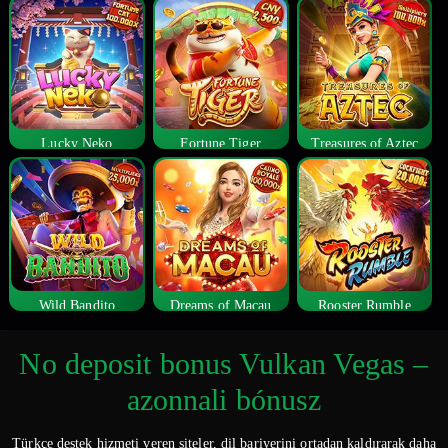
Lucky Neko
Fortune Tiger
Treasures of Aztec
Wild Bandito
Dreams of Macau
Rooster Rumble
No deposit bonus Vulkan Vegas –
azonnali bónusz
Türkçe destek hizmeti veren siteler, dil bariyerini ortadan kaldırarak daha