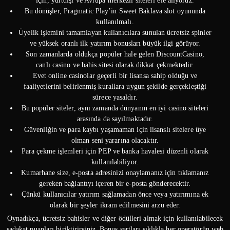
için, yurtdışı ve Avrupa merkezli siteleri ele alıyoruz.
Bu dönüşler, Pragmatic Play’in Sweet Baklava slot oyununda
kullanılmalı.
Üyelik işlemini tamamlayan kullanıcılara sunulan ücretsiz spinler
ve yüksek oranlı ilk yatırım bonusları büyük ilgi görüyor.
Son zamanlarda oldukça popüler hale gelen DiscountCasino,
canlı casino ve bahis sitesi olarak dikkat çekmektedir.
Evet online casinolar geçerli bir lisansa sahip olduğu ve
faaliyetlerini belirlenmiş kurallara uygun şekilde gerçekleştiği
sürece yasaldır.
Bu popüler siteler, aynı zamanda dünyanın en iyi casino siteleri
arasında da sayılmaktadır.
Güvenliğin ve para kaybı yaşamaman için lisanslı sitelere üye
olman seni yararına olacaktır.
Para çekme işlemleri için PEP ve banka havalesi düzenli olarak
kullanılabiliyor.
Kumarhane size, e-posta adresinizi onaylamanız için tıklamanız
gereken bağlantıyı içeren bir e-posta gönderecektir.
Çünkü kullanıcılar yatırım sağlamadan önce veya yatırımına ek
olarak bir şeyler ikram edilmesini arzu eder.
Oynadıkça, ücretsiz bahisler ve diğer ödülleri almak için kullanılabilecek
sadakat puanları biriktirirsiniz. Bonus şartları sıklıkla her operatörün web