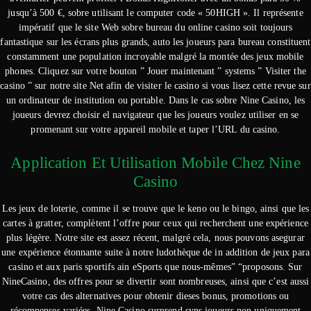
jusqu’à 500 €, sobre utilisant le computer code « 50HIGH ». Il représente
impératif que le site Web sobre bureau du online casino soit toujours
fantastique sur les écrans plus grands, auto les joueurs para bureau constituent
constamment une population incroyable malgré la montée des jeux mobile
phones. Cliquez sur votre bouton ” Jouer maintenant ” systems ” Visiter the
casino ” sur notre site Net afin de visiter le casino si vous lisez cette revue sur
un ordinateur de institution ou portable. Dans le cas sobre Nine Casino, les
joueurs devrez choisir el navigateur que les joueurs voulez utiliser en se
promenant sur votre appareil mobile et taper l’URL du casino.
Application Et Utilisation Mobile Chez Nine
Casino
Les jeux de loterie, comme il se trouve que le keno ou le bingo, ainsi que les
cartes à gratter, complètent l’offre pour ceux qui recherchent une expérience
plus légère. Notre site est assez récent, malgré cela, nous pouvons asegurar
une expérience étonnante suite à notre ludothèque de in addition de jeux para
casino et aux paris sportifs ain eSports que nous-mêmes” “proposons. Sur
NineCasino, des offres pour se divertir sont nombreuses, ainsi que c’est aussi
votre cas des alternatives pour obtenir dieses bonus, promotions ou
récompenses variées. Nine Casino surprend syns joueurs non uniquement