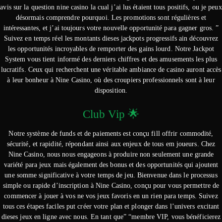
avis sur la question nine casino la cual j’ai lus étaient tous positifs, ou je peux
désormais comprendre pourquoi. Les promotions sont régulières et
intéressantes, et j’ai toujours votre nouvelle opportunité para gagner gros. ”
Suivez en temps réel les montants dieses jackpots progressifs ain découvrez
les opportunités incroyables de remporter des gains lourd. Notre Jackpot
System vous tient informé des derniers chiffres et des amusements les plus
lucratifs. Ceux qui recherchent une véritable ambiance de casino auront accès
à leur bonheur à Nine Casino, où des croupiers professionnels sont à leur
disposition.
Club Vip 🌟
Notre système de funds et de paiements est conçu fill offrir commodité,
sécurité, et rapidité, répondant ainsi aux enjeux de tous em joueurs. Chez
Nine Casino, nous nous engageons à produire non seulement une grande
variété para jeux mais également des bonus et des opportunités qui ajoutent
une somme significative à votre temps de jeu. Bienvenue dans le processus
simple ou rapide d’inscription à Nine Casino, conçu pour vous permettre de
commencer à jouer à vos ne vos jeux favoris en un rien para temps. Suivez
tous ces étapes faciles put créer votre plan et plonger dans l’univers excitant
dieses jeux en ligne avec nous. En tant que” “membre VIP, vous bénéficierez