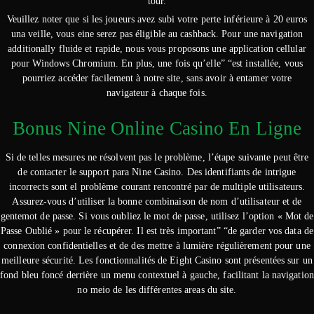
tour.
Veuillez noter que si les joueurs avez subi votre perte inférieure à 20 euros
una veille, vous eine serez pas éligible au cashback. Pour une navigation
additionally fluide et rapide, nous vous proposons une application cellular
pour Windows Chromium. En plus, une fois qu’elle” “est installée, vous
pourriez accéder facilement à notre site, sans avoir à entamer votre
navigateur à chaque fois.
Bonus Nine Online Casino En Ligne
Si de telles mesures ne résolvent pas le problème, l’étape suivante peut être
de contacter le support para Nine Casino. Des identifiants de intrigue
incorrects sont el problème courant rencontré par de multiple utilisateurs.
Assurez-vous d’utiliser la bonne combinaison de nom d’utilisateur et de
gentemot de passe. Si vous oubliez le mot de passe, utilisez l’option « Mot de
Passe Oublié » pour le récupérer. Il est très important” “de garder vos data de
connexion confidentielles et de des mettre à lumière régulièrement pour une
meilleure sécurité. Les fonctionnalités de Eight Casino sont présentées sur un
fond bleu foncé derrière un menu contextuel à gauche, facilitant la navigation
no meio de les différentes areas du site.