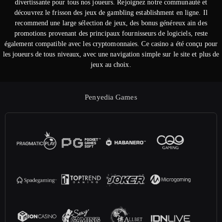
divertissante pour tous nos joueurs. Rejoignez notre communauté et
découvrez le frisson des jeux de gambling establishment en ligne. Il
recommend une large sélection de jeux, des bonus généreux ain des
promotions provenant des principaux fournisseurs de logiciels, reste
également compatible avec les cryptomonnaies. Ce casino a été conçu pour
les joueurs de tous niveaux, avec une navigation simple sur le site et plus de
jeux au choix.
Penyedia Games