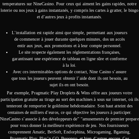
temperatures sur NineCasino. Pour ceux qui aiment les gains rapides, notre
loterie ou nos jeux à gains instantanés, y compris les cartes à gratter, le bingo
et d’autres jeux à profits instantanés.
L’installation est rapide ainsi que simple, permettant aux joueurs
de commencer à jouer durante quelques minutes, dos un accès
entir aux jeux, aux promotions et à leur compte personnel.
Le site respecte également les réglementations françaises,
garantissant une expérience de tableau en ligne sûre et conforme
à la loi.
Avec ces interminables options de contact, Nine Casino s’assure
que tous les joueurs peuvent obtenir l’aide dont ils ont besoin, au
sujet ils en ont besoin.
Par exemple, Pragmatic Play Droplets & Wins offre aux joueurs votre
participation gratuite au tirage au sort des machines à sous sur internet, où ils
tenteront de remporter le goldmine hebdomadaire. Son haut atteint des
centaines de milliers d’euros, ce qui objective les joueurs à participer.
NineCasino s’associe à des développeurs de” “amusements de premier prepare
pour vous donner la meilleure expérience de jeu. Nos fournisseurs
comprennent Amatic, BetSoft, Endorphina, Microgaming, Bgaming,
Pragmatic Play, Play’n GO, Booongo, et bien d’autres encore. Ces