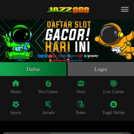
Beranda
Slot Online
Live Casino
Sportsbook
Arcade
Togel Online
Daftar
Login
Poker
Whatsapp
Home
Hot Games
Slots
Live Casino
Telegram
Sports
Arcade
Poker
Togel Online
Livechat