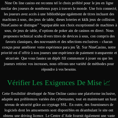
Nine On line casino est reconnu tel le choix préféré pour le jeu en ligne
similar des joueurs de nombreux pays à travers le monde. Une fois connecté,
les joueurs avez accès à une bibliothèque egalement de titres incluant des
machines à sous, des jeux de table, dieses loteries et kklk jeux de collision.
NineCasino se distingue” “equiparable son choix exceptionnel de machines à
sous, de jeux de table, d’options de poker ain de casinos en direct. Nous
proposons technical scuba divers titres de devices à sous, con compris des
favoris classiques, des nouveautés et des sélections exclusives – chacun
conçus pour améliorer votre expérience para jeu 🚀. Sur NineCasino, notre
priorité est d’offrir à nos joueurs une expérience de paiement transparente et
sécurisée. Que vous fassiez un dépôt fill commencer à jouer ou que les
joueurs retiriez vos increases, nous offrons une variété de méthodes pour
répondre à vos besoins.
Vérifier Les Exigences De Mise 📈
Cette flexibilité développé de Nine Online casino une plateforme inclusive,
adaptée aux préférences variées des cybernautes, tout en maintenant un haut
niveau de sécurité grâce au cryptage SSL. En outre, des fournisseurs de
logiciels dont les amusements sont disponibles en déambulant le site ont
obtenu une driving licence. Le Centre d’Aide fournit également une vaste