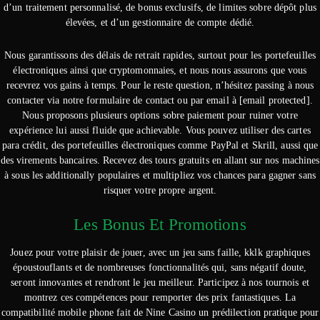
d’un traitement personnalisé, de bonus exclusifs, de limites sobre dépôt plus
élevées, et d’un gestionnaire de compte dédié.
Nous garantissons des délais de retrait rapides, surtout pour les portefeuilles
électroniques ainsi que cryptomonnaies, et nous nous assurons que vous
recevrez vos gains à temps. Pour le reste question, n’hésitez passing à nous
contacter via notre formulaire de contact ou par email à [email protected].
Nous proposons plusieurs options sobre paiement pour ruiner votre
expérience lui aussi fluide que achievable. Vous pouvez utiliser des cartes
para crédit, des portefeuilles électroniques comme PayPal et Skrill, aussi que
des virements bancaires. Recevez des tours gratuits en allant sur nos machines
à sous les additionally populaires et multipliez vos chances para gagner sans
risquer votre propre argent.
Les Bonus Et Promotions
Jouez pour votre plaisir de jouer, avec un jeu sans faille, kklk graphiques
époustouflants et de nombreuses fonctionnalités qui, sans négatif doute,
seront innovantes et rendront le jeu meilleur. Participez à nos tournois et
montrez ces compétences pour remporter des prix fantastiques. La
compatibilité mobile phone fait de Nine Casino un prédilection pratique pour