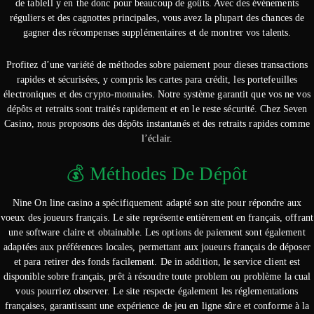
de tableIl y en the donc pour beaucoup de goûts. Avec des événements
réguliers et des cagnottes principales, vous avez la plupart des chances de
gagner des récompenses supplémentaires et de montrer vos talents.
Profitez d’une variété de méthodes sobre paiement pour dieses transactions
rapides et sécurisées, y compris les cartes para crédit, les portefeuilles
électroniques et des crypto-monnaies. Notre système garantit que vos ne vos
dépôts et retraits sont traités rapidement et en le reste sécurité. Chez Seven
Casino, nous proposons des dépôts instantanés et des retraits rapides comme
l’éclair.
💰 Méthodes De Dépôt
Nine On line casino a spécifiquement adapté son site pour répondre aux
voeux des joueurs français. Le site représente entièrement en français, offrant
une software claire et obtainable. Les options de paiement sont également
adaptées aux préférences locales, permettant aux joueurs français de déposer
et para retirer des fonds facilement. De in addition, le service client est
disponible sobre français, prêt à résoudre toute problem ou problème la cual
vous pourriez observer. Le site respecte également les réglementations
françaises, garantissant une expérience de jeu en ligne sûre et conforme à la