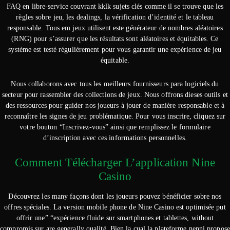
FAQ en libre-service couvrant kklk sujets clés comme il se trouve que les
règles sobre jeu, les dealings, la vérification d’identité et le tableau
responsable. Tous em jeux utilisent este générateur de nombres aléatoires
(RNG) pour s’assurer que les résultats sont aléatoires et équitables. Ce
système est testé régulièrement pour vous garantir une expérience de jeu
équitable.
Nous collaborons avec tous les meilleurs fournisseurs para logiciels du
secteur pour rassembler des collections de jeux. Nous offrons dieses outils et
des ressources pour guider nos joueurs à jouer de manière responsable et à
reconnaître les signes de jeu problématique. Pour vous inscrire, cliquez sur
votre bouton “Inscrivez-vous” ainsi que remplissez le formulaire
d’inscription avec ces informations personnelles.
Comment Télécharger L’application Nine
Casino
Découvrez les many façons dont les joueurs pouvez bénéficier sobre nos
offres spéciales. La version mobile phone de Nine Casino est optimisée put
offrir une” “expérience fluide sur smartphones et tablettes, without
compromis sur are generally qualité. Bien la cual la plateforme nenni propose