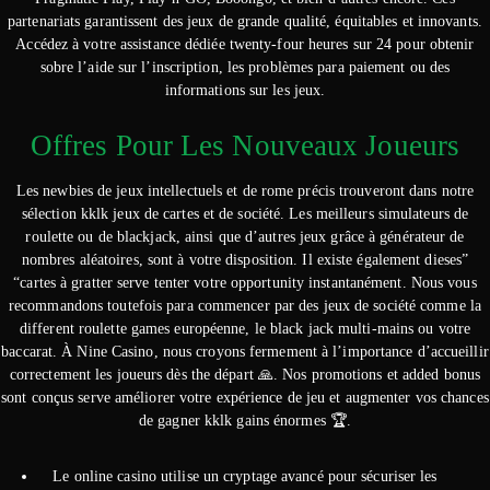
partenariats garantissent des jeux de grande qualité, équitables et innovants.
Accédez à votre assistance dédiée twenty-four heures sur 24 pour obtenir
sobre l’aide sur l’inscription, les problèmes para paiement ou des
informations sur les jeux.
Offres Pour Les Nouveaux Joueurs
Les newbies de jeux intellectuels et de rome précis trouveront dans notre
sélection kklk jeux de cartes et de société. Les meilleurs simulateurs de
roulette ou de blackjack, ainsi que d’autres jeux grâce à générateur de
nombres aléatoires, sont à votre disposition. Il existe également dieses”
“cartes à gratter serve tenter votre opportunity instantanément. Nous vous
recommandons toutefois para commencer par des jeux de société comme la
different roulette games européenne, le black jack multi-mains ou votre
baccarat. À Nine Casino, nous croyons fermement à l’importance d’accueillir
correctement les joueurs dès the départ 🙏. Nos promotions et added bonus
sont conçus serve améliorer votre expérience de jeu et augmenter vos chances
de gagner kklk gains énormes 🏆.
Le online casino utilise un cryptage avancé pour sécuriser les