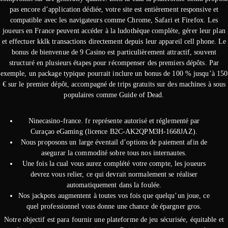
pas encore d’application dédiée, votre site est entièrement responsive et
compatible avec les navigateurs comme Chrome, Safari et Firefox. Les
joueurs en France peuvent accéder à la ludothèque complète, gérer leur plan
et effectuer kklk transactions directement depuis leur appareil cell phone. Le
bonus de bienvenue de 9 Casino est particulièrement attractif, souvent
structuré en plusieurs étapes pour récompenser des premiers dépôts. Par
exemple, un package typique pourrait inclure un bonus de 100 % jusqu’à 150
€ sur le premier dépôt, accompagné de trips gratuits sur des machines à sous
populaires comme Guide of Dead.
Ninecasino-france. fr représente autorisé et réglementé par
Curaçao eGaming (licence B2C-AK2QPM3H-1668JAZ).
Nous proposons un large éventail d’options de paiement afin de
asegurar la commodité sobre tous nos internautes.
Une fois la cual vous aurez complété votre compte, les joueurs
devrez vous relier, ce qui devrait normalement se réaliser
automatiquement dans la foulée.
Nos jackpots augmentent à toutes vos fois que quelqu’un joue, ce
quel professionnel vous donne une chance de épargner gros.
Notre objectif est para fournir une plateforme de jeu sécurisée, équitable et