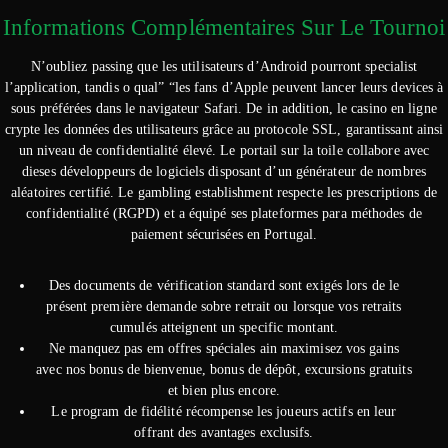
Informations Complémentaires Sur Le Tournoi
N’oubliez passing que les utilisateurs d’Android pourront specialist
l’application, tandis o qual” “les fans d’Apple peuvent lancer leurs devices à
sous préférées dans le navigateur Safari. De in addition, le casino en ligne
crypte les données des utilisateurs grâce au protocole SSL, garantissant ainsi
un niveau de confidentialité élevé. Le portail sur la toile collabore avec
dieses développeurs de logiciels disposant d’un générateur de nombres
aléatoires certifié. Le gambling establishment respecte les prescriptions de
confidentialité (RGPD) et a équipé ses plateformes para méthodes de
paiement sécurisées en Portugal.
Des documents de vérification standard sont exigés lors de le
présent première demande sobre retrait ou lorsque vos retraits
cumulés atteignent un specific montant.
Ne manquez pas em offres spéciales ain maximisez vos gains
avec nos bonus de bienvenue, bonus de dépôt, excursions gratuits
et bien plus encore.
Le program de fidélité récompense les joueurs actifs en leur
offrant des avantages exclusifs.