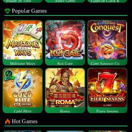
Power of Thor Megaways
Aztec Gems
Gates of Gatot Kaca
Popular Games
Mahjong Ways
Koi Gate
Gem Saviour Conquest
Gold Blitz
Roma
Fiery Sevens
Hot Games