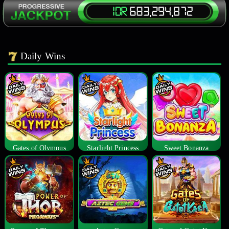
Daily Wins
Gates of Olympus
Starlight Princess
Sweet Bonanza