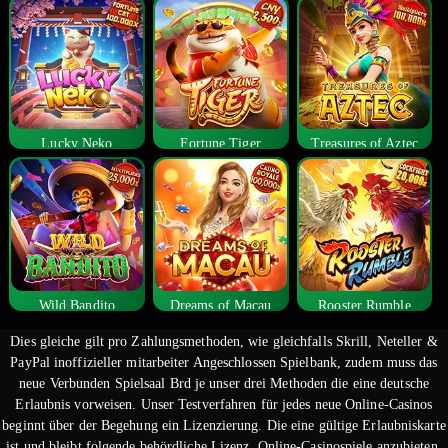
Lucky Neko
Fortune Tiger
Treasures of Aztec
Wild Bandito
Dreams of Macau
Rooster Rumble
Dies gleiche gilt pro Zahlungsmethoden, wie gleichfalls Skrill, Neteller &
PayPal inoffizieller mitarbeiter Angeschlossen Spielbank, zudem muss das
neue Verbunden Spielsaal Brd je unser drei Methoden die eine deutsche
Erlaubnis vorweisen. Unser Testverfahren für jedes neue Online-Casinos
beginnt über der Begehung ein Lizenzierung. Die eine gültige Erlaubniskarte
ist und bleibt folgende behördliche Lizenz, Online-Casinospiele anzubieten,