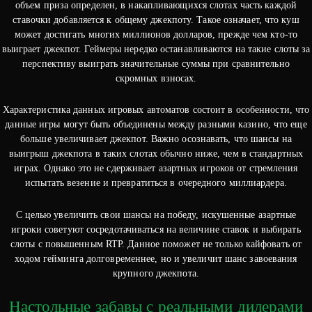
объем приза определен, в накапливающихся слотах часть каждой
ставочки добавляется к общему джекпоту. Такое означает, что куш
может достигать многих миллионов долларов, прежде чем кто-то
выиграет джекпот. Геймеры нередко останавливаются на такие слоты за
перспективу выиграть значительные суммы при сравнительно
скромных взносах.
Характеристика данных игровых автоматов состоит в особенности, что
данные игры могут быть объединены между разными казино, что еще
больше увеличивает джекпот. Важно осознавать, что шансы на
выигрыш джекпота в таких слотах обычно ниже, чем в стандартных
играх. Однако это не сдерживает азартных игроков от стремления
испытать везение и превратиться в очередного миллиардера.
С целью увеличить свои шансы на победу, искушенные азартные
игроки советуют сосредотачиваться на величине ставок и выбирать
слоты с повышенным RTP. Данное поможет не только кайфовать от
ходом гейминга долговременнее, но и увеличит шанс завоевания
крупного джекпота.
Настольные забавы с реальными дилерами