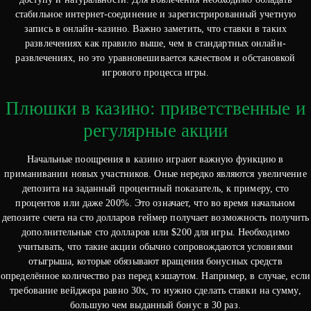
стабильное интернет-соединение и зарегистрированный учетную
запись в онлайн-казино. Важно заметить, что ставки в таких
развлечениях как правило выше, чем в стандартных онлайн-
развлечениях, но это уравновешивается качеством и обстановкой
игрового процесса игры.
Плюшки в казино: приветственные и
регулярные акции
Начальные поощрения в казино играют важную функцию в
приманивании новых участников. Оные нередко являются увеличение
депозита на заданный процентный показатель, к примеру, сто
процентов или даже 200%. Это означает, что во время начальном
депозите счета на сто долларов геймер получает возможность получить
дополнительные сто долларов или $200 для игры. Необходимо
учитывать, что такие акции обычно сопровождаются условиями
отыгрыша, которые обязывают вращения бонусных средств
определённое количество раз перед кэшаутом. Например, в случае, если
требование вейджера равно 30x, то нужно сделать ставки на сумму,
большую чем выданный бонус в 30 раз.