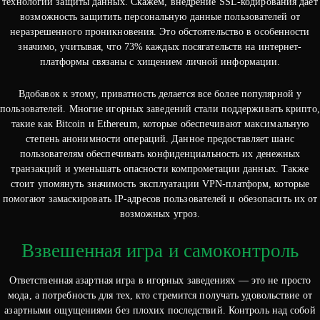
технологии защиты данных. Скажем, внедрение SSL-кодирования дает
возможность защитить персональную данные пользователей от
неразрешенного проникновения. Это обстоятельство в особенности
значимо, учитывая, что 73% каждых посягательств на интернет-
платформы связаны с хищением личной информации.
Вдобавок к этому, приватность делается все более популярной у
пользователей. Многие игорных заведений стали поддерживать крипто,
такие как Bitcoin и Ethereum, которые обеспечивают максимальную
степень анонимности операций. Данное предоставляет шанс
пользователям обеспечивать конфиденциальность их денежных
транзакций и уменьшать опасности компрометации данных. Также
стоит упомянуть значимость эксплуатации VPN-платформ, которые
помогают замаскировать IP-адресов пользователей и обезопасить их от
возможных угроз.
Взвешенная игра и самоконтроль
Ответственная азартная игра в игорных заведениях — это не просто
мода, а потребность для тех, кто стремится получать удовольствие от
азартными ощущениями без плохих последствий. Контроль над собой