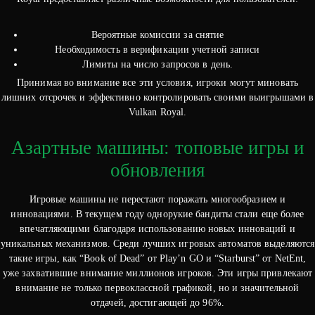
Вероятные комиссии за снятие
Необходимость в верификации учетной записи
Лимиты на число запросов в день.
Принимая во внимание все эти условия, игроки могут миновать
лишних отсрочек и эффективно контролировать своими выигрышами в
Vulkan Royal.
Азартные машины: топовые игры и
обновления
Игровые машины не перестают поражать многообразием и
инновациями. В текущем году однорукие бандиты стали еще более
впечатляющими благодаря использованию новых инноваций и
уникальных механизмов. Среди лучших игровых автоматов выделяются
такие игры, как “Book of Dead” от Play’n GO и “Starburst” от NetEnt,
уже захватившие внимание миллионов игроков. Эти игры привлекают
внимание не только первоклассной графикой, но и значительной
отдачей, достигающей до 96%.