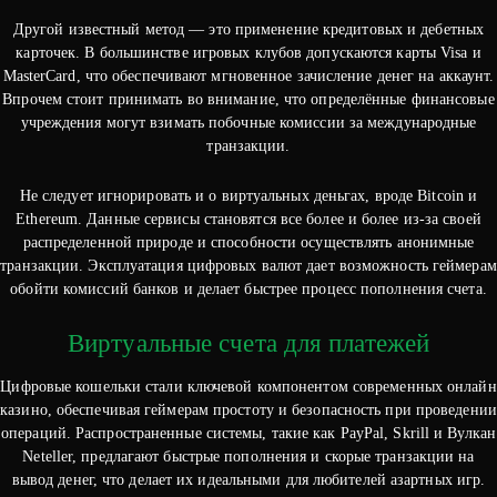
Другой известный метод — это применение кредитовых и дебетных
карточек. В большинстве игровых клубов допускаются карты Visa и
MasterCard, что обеспечивают мгновенное зачисление денег на аккаунт.
Впрочем стоит принимать во внимание, что определённые финансовые
учреждения могут взимать побочные комиссии за международные
транзакции.
Не следует игнорировать и о виртуальных деньгах, вроде Bitcoin и
Ethereum. Данные сервисы становятся все более и более из-за своей
распределенной природе и способности осуществлять анонимные
транзакции. Эксплуатация цифровых валют дает возможность геймерам
обойти комиссий банков и делает быстрее процесс пополнения счета.
Виртуальные счета для платежей
Цифровые кошельки стали ключевой компонентом современных онлайн
казино, обеспечивая геймерам простоту и безопасность при проведении
операций. Распространенные системы, такие как PayPal, Skrill и Вулкан
Neteller, предлагают быстрые пополнения и скорые транзакции на
вывод денег, что делает их идеальными для любителей азартных игр.