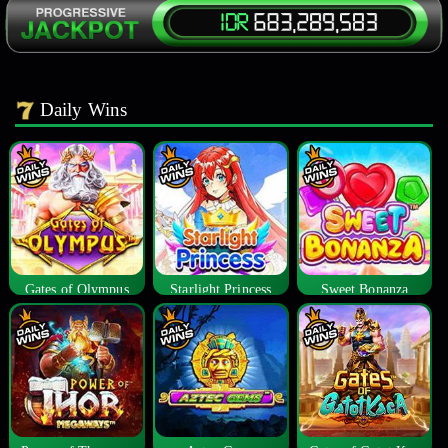
Daily Wins
Gates of Olympus
Starlight Princess
Sweet Bonanza