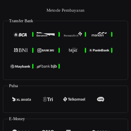
Metode Pembayaran
Transfer Bank
Pulsa
E-Money