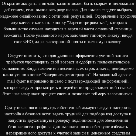
Открытие аккаунта в онлайн-казино может быть скорым и несложным
действием, если выполнять ряду шагов. Для начала следует выбрать
надежное онлайн-казино с отличной репутацией. Оформление профиля
запускается с клика на кнопку “Зарегистрироваться”, которая в
большинстве случаев находится в верхней части основной страницы
веб-сайта. После указанного игрок заполняет типовую анкету, вводя
свое ФИО, адрес электронной почты и желаемую валюту.
Следует помнить, что для удачного оформления учетной записи
требуется удостоверить свой возраст и одобрить пользовательское
соглашение. Когда закончите внесения всех строк анкеты, необходимо
кликнуть по кнопке “Завершить регистрацию”. На заданный адрес e-
mail будет направлено письмо с подтверждающей информацией,
которое следует просмотреть и перейти по предоставленной ссылке.
Этот шаг завершает процесс учета и позволяет геймеру залогиниться.
Сразу после логина внутрь собственный аккаунт следует настроить
настройки безопасности: задать трудный для подбора код доступа и
запустить двухэтапную проверку подлинности для обеспечения
безопасности профиля. Данные шаги поспособствуют избежать
неразрешенного доступа к учетной записи и денежным средствам