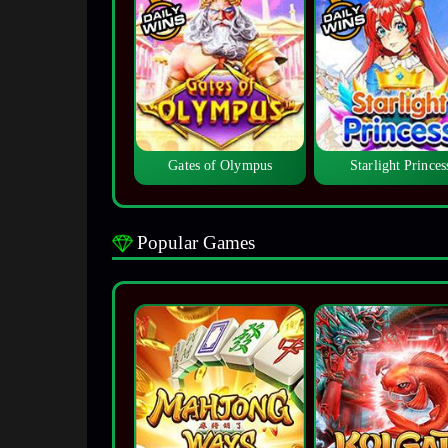
Gates of Olympus
Starlight Princes
Popular Games