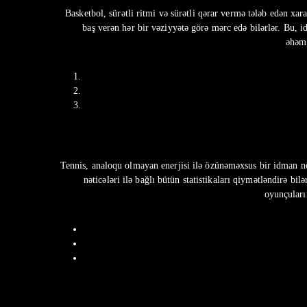
Basketbol, sürətli ritmi və sürətli qərar vermə tələb edən x
baş verən hər bir vəziyyətə görə mərc edə bilərlər. Bu, i
əhəmi
Tennis, analoqu olmayan enerjisi ilə özünəməxsus bir idman 
nəticələri ilə bağlı bütün statistikaları qiymətləndirə 
oyunçuları