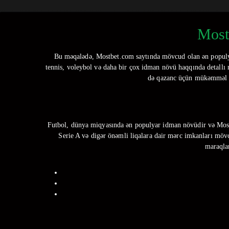
Most
Bu məqalədə, Mostbet.com saytında mövcud olan ən populyar
tennis, voleybol və daha bir çox idman növü haqqında detallı
də qazanc üçün mükəmməl bi
Futbol, dünya miqyasında ən populyar idman növüdir və Mostb
Serie A və digər önəmli liqalara dair mərc imkanları mövc
maraqlan