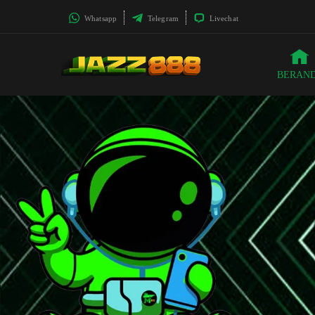
Whatsapp
Telegram
Livechat
BERAN