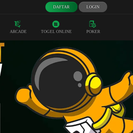
DAFTAR
LOGIN
ARCADE
TOGEL ONLINE
POKER