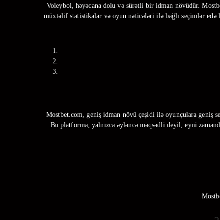
Voleybol, həyəcana dolu və sürətli bir idman növüdür. Mostbe
müxtəlif statistikalar və oyun nəticələri ilə bağlı seçimlər ed
Mostbet.com, geniş idman növü çeşidi ilə oyunçulara geniş se
Bu platforma, yalnızca əyləncə məqsədli deyil, eyni zamand
Mostbe