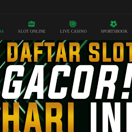
DA
SLOT ONLINE
LIVE CASINO
SPORTSBOOK