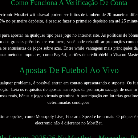
Como Funciona A Verificação De Conta
ctronic Mostbet withdrawal podem ser feitos de também de 20 maneiras diferen
5% no primeiro depósito, é preciso fazer o primeiro depósito em até 25 minut
ara apostar na qualquer tipo para jogo no internet site. As políticas de bônus 
Além dos grandes prêmios a serem lucro, você pode rehabilitar promoções como
 os entusiastas de jogos sobre azar. Entre while vantagens mais principales
nar métodos populares, como PayPal, cartões de crédito/débito Visa ou Maste
Apostas De Futebol Ao Vivo
lquer problema, é possível entrar em contato apresentando o suporte. Os fund
ão. Leia os requisitos de apostas nas regras da promoção saccage de usar to 
as reais, bônus e jogos virtuais gratuitos. A participação em loterias geralm
determinadas condições.
ótimas opções, como Monopoly Live, Baccarat Speed e bem mais. O pôquer é o 
electronic não é diferente no MostBet.
ttle League 2025/26 Na Mostbet – Mercados, Pr