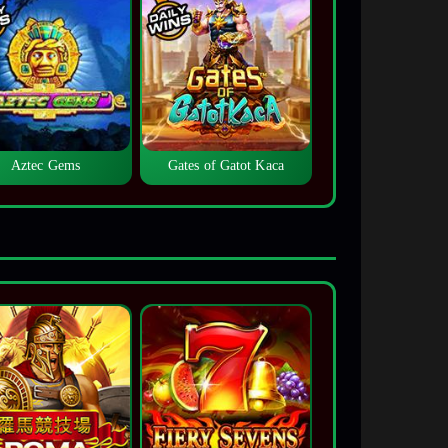
Aztec Gems
Gates of Gatot Kaca