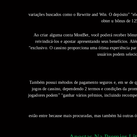
variações buscados como o Rewrite and Win. O depósito” “ele
obter u bônus de 12
Ao criar alguma conta MostBet, você poderá receber bônus p
reivindicá-los e apostar apresentando seus benefícios. 
“exclusivo. O cassino proporciona uma ótima experiência para
usuários podem selecio
Também possui métodos de pagamento seguros e, em se de qua
jogos de cassino, dependendo 2 termos e condições da promoç
jogadores podem” “ganhar vários prêmios, incluindo recompens
estão entre because mais procuradas, mas também há outras 
Apostas Na Premier Li