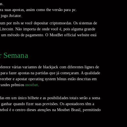
as.
ra suas apostas, assim como the versão para pc.
jogo Aviator.
eum por mês se você depositar criptomoedas. Os sistemas de
Litecoin. Não importa de onde você é, pois alguma grande
do um método de pagamento. O MostBet official website está
or Semana
ferece várias variantes de blackjack com diferentes lignes de
para fazer apostas na partidas que já começaram. A qualidade
 receber e apostar operating system bônus estão descritas em
 grandes prêmios
mostbet
.
das em um único bilhete e as posibilidades totais serão a soma
 ganhar quando fizer suas previsões. Os apostadores têm a
tebol é o centro dieses atenções na Mostbet Brasil, permitindo