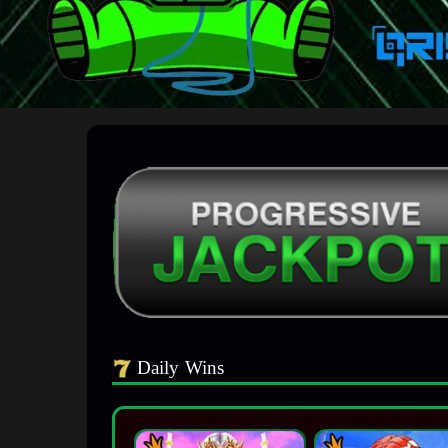
Daily Wins