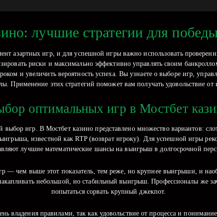
ино: лучшие стратегии для победы
ент азартных игр, и для успешной игры важно использовать проверенны
ировать риски и максимально эффективно управлять своим банкроллом.
роком и увеличить вероятность успеха. Вы узнаете о выборe игр, управ
ы. Применение этих стратегий поможет вам получать удовольствие от 
бор оптимальных игр в Мостбет каз
выбор игр. В Мостбет казино представлено множество вариантов: слот
выигрыша, известной как RTP (возврат игроку). Для успешной игры рек
авляют лучшие математические шансы на выигрыш в долгосрочной перс
игр — чем выше этот показатель, тем реже, но крупнее выигрыши, и на
накапливать небольшой, но стабильный выигрыш. Профессионалы же зач
попытаться сорвать крупный джекпот.
нь владения правилами, так как удовольствие от процесса и понимани