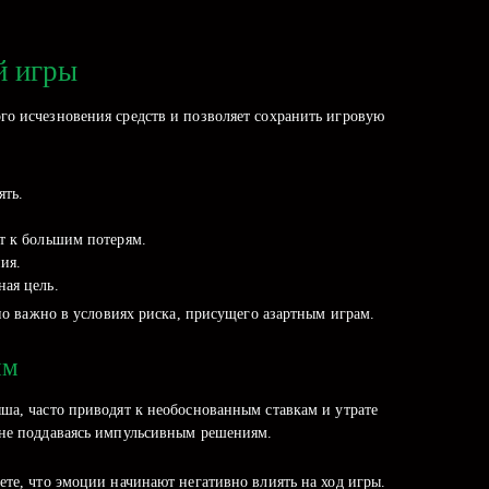
й игры
го исчезновения средств и позволяет сохранить игровую
ять.
ит к большим потерям.
ия.
ная цель.
о важно в условиях риска, присущего азартным играм.
ям
ыша, часто приводят к необоснованным ставкам и утрате
 не поддаваясь импульсивным решениям.
ете, что эмоции начинают негативно влиять на ход игры.