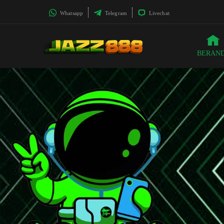
Whatsapp
Telegram
Livechat
BERAN