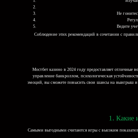
Изучай
Не гонитес
Регул
Ведите уче
Соблюдение этих рекомендаций в сочетании с правил
Мостбет казино в 2024 году предоставляет отличные 
управление банкроллом, психологическая устойчивость
эмоций, вы сможете повысить свои шансы на выигрыш и п
1. Какие
Самыми выгодными считаются игры с высоким показател