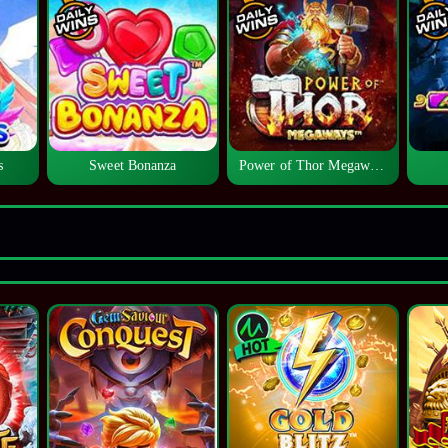
s
Sweet Bonanza
Power of Thor Megaways