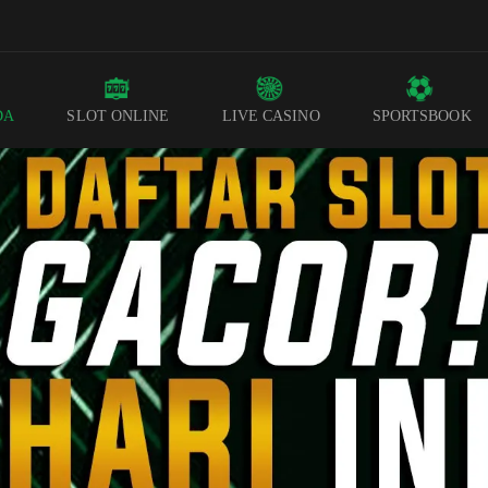
DA
SLOT ONLINE
LIVE CASINO
SPORTSBOOK