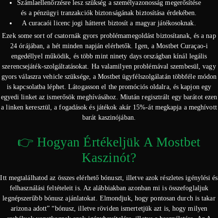
Számlaellenőrzésre lesz szükség a személyazonosság megerősítése
és a pénzügyi tranzakciók biztonságának biztosítása érdekében.
A curacaói licenc jogi hátteret biztosít a magyar játékosoknak.
Ezek some sort of csatornák gyors problémamegoldást biztosítanak, és a nap
24 órájában, a hét minden napján elérhetők. Igen, a Mostbet Curaçao-i
engedéllyel működik, és több mint ninety days országban kínál legális
szerencsejáték-szolgáltatásokat. Ha valamilyen problémával szembesül, vagy
gyors válaszra vehicle szüksége, a Mostbet ügyfélszolgálatán többféle módon
is kapcsolatba léphet. Látogasson el the promóciós oldalra, és kapjon egy
egyedi linket az ismerősök meghívásához. Miután regisztrált egy barátot ezen
a linken keresztül, a fogadások és játékok akár 15%-át megkapja a meghívott
barát kaszinójában.
👉 Hogyan Értékeljük A Mostbet
Kaszinót?
Itt megtalálhatod az összes elérhető bónuszt, illetve azok részletes igénylési és
felhasználási feltételeit is. Az alábbiakban azonban mi is összefoglaljuk
legnépszerűbb bónusz ajánlatokat. Elmondjuk, hogy pontosan durch is takar
arizona adott” “bónusz, illetve röviden ismertetjük azt is, hogy milyen