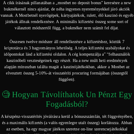
A cikk írásának pillanatában a „mostbet no deposit bonus” keresésre a new
bukmékernél nincs ajánlat, de néha ingyenes nyereményekkel járó akciók
vannak. A Mostbetnél nyerőgépek, kártyajátékok, rulett, élő kaszinó és egyéb
játékok állnak rendelkezésre. A minimális kifizetési összeg some sort of
választott módszertől függ, a bukméker nem számít fel díjat.
Összesen twelve módszer áll rendelkezésre a kifizetéshez, köztük 7
kriptotárca és 3 hagyományos lehetőség. A teljes kifizetési szabályokat és
időpontokat lásd a kifizetési oldalon. A cég kompenzálja a” “felhasználók
kaszinóbeli veszteségeinek egy részét. Ha a new múlt heti eredmények
alapján mínuszban találta magát a kaszinójátékokban, akkor a Mostbet az
elvesztett összeg 5-10%-át visszatéríti procuring formájában (összegtől
függően).
🧐 Hogyan Távolíthatok Un Pénzt Egy
Fogadásból?
A készpénz-visszatérítés jóváírásra kerül a bónuszszámlán, tét függvényében,
és a maximális kifizetés (a valós egyenlegre utalt összeg) korlátozza. Abban
az esetben, ha egy magyar játékos szeretne on-line szerencsejátékokkal