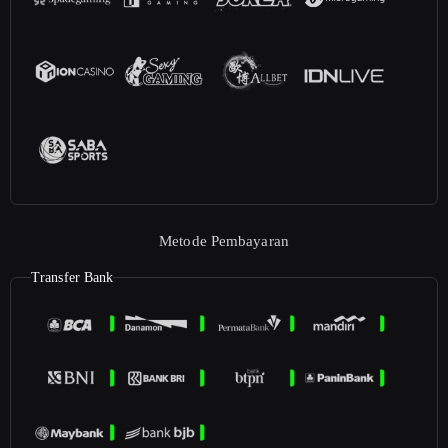
Metode Pembayaran
Transfer Bank