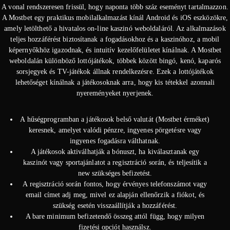
A vonal rendszeresen frissül, hogy naponta több száz eseményt tartalmazzon.
A Mostbet egy praktikus mobilalkalmazást kínál Android és iOS eszközökre,
amely letölthető a hivatalos on-line kaszinó weboldaláról. Az alkalmazások
teljes hozzáférést biztosítanak a fogadásokhoz és a kaszinóhoz, a mobil
képernyőkhöz igazodnak, és intuitív kezelőfelületet kínálnak. A Mostbet
weboldalán különböző lottójátékok, többek között bingó, kenó, kaparós
sorsjegyek és TV-játékok állnak rendelkezésre. Ezek a lottójátékok
lehetőséget kínálnak a játékosoknak arra, hogy kis tétekkel azonnali
nyereményeket nyerjenek.
A hűségprogramban a játékosok belső valutát (Mostbet érméket)
keresnek, amelyet valódi pénzre, ingyenes pörgetésre vagy
ingyenes fogadásra válthatnak.
A játékosok aktiválhatják a bónuszt, ha kiválasztanak egy
kaszinót vagy sportajánlatot a regisztráció során, és teljesítik a
new szükséges befizetést.
A regisztráció során fontos, hogy érvényes telefonszámot vagy
email címet adj meg, mivel ez alapján ellenőrzik a fiókot, és
szükség esetén visszaállítják a hozzáférést.
A bare minimum befizetendő összeg attól függ, hogy milyen
fizetési opciót használsz.