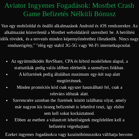
Aviator Ingyenes Fogadások: Mostbet Crash
Game Befizetés Nélküli Bónusz
Van egy mobiloldal és önálló alkalmazások Android és iOS rendszerekre. Az
alkalmazást közvetlenül a Mostbet weboldaláról szerezheti be. A betöltési
idők rövidek, és a tervezés minden képernyőmérethez illeszkedik. Nincs nagy
rendszerigény,” “elég egy stabil 3G-5G vagy Wi-Fi internetkapcsolat.
Az együttműködés RevShare, CPA és hibrid modelleken alapul, a
statisztikák pedig valós időben elérhetők a személyes fiókban.
A kifizetések pedig általában maximum egy-két nap alatt
megtörténnek.
Minden promóciós kód csak egyszer használható fel, csak a
releváns időszak alatt.
Szerencsére azonban the fizetések között találhatsz olyat, amely
már nagyon kis összeg befizetését is lehetővé teszi, így elsőre
sem kell sokat kockáztatnod.
Ebben az esetben a választott lehetőségnek megfelelően kell a
befizetést végrehajtani.
Ezeket ingyenes fogadásokra vagy kaszinóbónuszokra válthatja become.