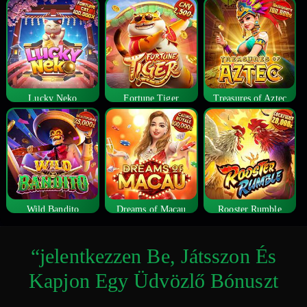
Lucky Neko
Fortune Tiger
Treasures of Aztec
Wild Bandito
Dreams of Macau
Rooster Rumble
“jelentkezzen Be, Játsszon És
Kapjon Egy Üdvözlő Bónuszt