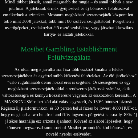
Minél többet játszik, annál magasabb the rangja – és annál jobbak a new
jutalmai. A játékosok érmék gyűjtésével és új bónuszok feloldásával
emelkednek a szinteken. Mostanra megbízható szerencsejáték központ lett,
több mint 3000 játékkal, több mint 80 szoftverszolgáltatótól. Pörgetheti a
nyerőgépeket, csatlakozhat élő osztó szobákhoz, vagy játszhat klasszikus
kártya- és asztali játékokkal.
Mostbet Gambling Establishment
Felülvizsgálata
Az oldal mégis javulhatna, fixa több eszközt kínálna a felelős
szerencsejátékhoz és egyértelműbb kifizetési feltételeket. Az élő játékokhoz”
“való rugalmasabb demo hozzáférés is segítene. Összességében ez egy
megbízható szerencsejáték oldal a rendszeres játékosok számára, akik
változatosságra és könnyű hozzáférésre vágynak az eszközökön keresztül. A
MAXBONUSMostbet kód aktiválása egyszerű, és 150% bónuszt biztosít.
Regisztrálj platformunkon, és 30 percen belül fizess be lowest 4000 HUF-ot,
hogy megkapd a two hundred and fifty ingyenes pörgetést is usually. 85% új
játékos használja ezt arizona ajánlatot. Kövesd az alábbi lépéseket, hogy
könnyen megszerezd some sort of Mostbet promóciós kód bónuszát, és
növeld nyerési esélyeidet.