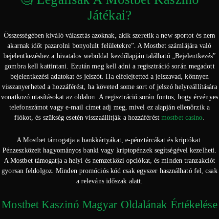
Játékai?
Összességében kiváló választás azoknak, akik szeretik a new sportot és nem
akarnak időt pazarolni bonyolult felületekre”. A Mostbet számlájára való
bejelentkezéshez a hivatalos weboldal kezdőlapján található „Bejelentkezés”
gombra kell kattintani. Ezután meg kell adni a regisztráció során megadott
bejelentkezési adatokat és jelszót. Ha elfelejtetted a jelszavad, könnyen
visszanyerheted a hozzáférést, ha követed some sort of jelszó helyreállítására
vonatkozó utasításokat az oldalon. A regisztráció során fontos, hogy érvényes
telefonszámot vagy e-mail címet adj meg, mivel ez alapján ellenőrzik a
fiókot, és szükség esetén visszaállítják a hozzáférést
mostbet casino
.
A Mostbet támogatja a bankkártyákat, e-pénztárcákat és kriptókat.
Pénzeszközeit hagyományos banki vagy kriptopénzek segítségével kezelheti.
A Mostbet támogatja a helyi és nemzetközi opciókat, és minden tranzakciót
gyorsan feldolgoz. Minden promóciós kód csak egyszer használható fel, csak
a releváns időszak alatt.
Mostbet Kaszinó Magyar Oldalának Értékelése