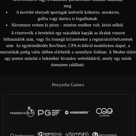
meg.
A kevésbé elterjedt sportágak kedvelői krikettre, snookerre,
golfra vagy dartsra is fogadhatnak.
Háromszor vettem ki pénzt – minden rendben volt, késés nélkül.
A résztvevők a bevételek egy százalékát kapják az általuk vonzott
felhasználók után, vagy fix összegű kifizetéseket a regisztráció/befizetések
után. Az együttműködés RevShare, CPA és hibrid modelleken alapul, a
statisztikák pedig valós időben elérhetők a személyes fiókban. A Mosbet tükör
egy pontos másolat a bukméker hivatalos weboldaláról, amely egy másik
domainen található.
Penyedia Games