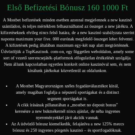
Első Befizetési Bónusz 160 1000 Ft
A Mostbet befizetések minden esetben azonnal megjelennek a new kaszinó
számládon, és teljes mértékben felhasználhatod az összeget a new játékra. A
kifizetéseknek elvileg nincs felső határa, de a new kaszinó szabályzata szerint
naponta maximum your five. 000 eurónak megfelelő összeget lehet felvenni.
A kifizetések pedig általában maximum egy-két nap alatt megtörténnek.
Üdvözöljük a TopKaszinok. com-on, egy független weboldalon, amely some
sort of vezető szerencsejáték-platformok elfogulatlan értékelését szolgálja.
Nem állunk kapcsolatban egyetlen konkrét online kaszinóval sem, és nem
kínálunk játékokat közvetlenül az oldalunkon.
A Mostbet Magyarországon széles fogadásválasztékot kínál,
amely magában foglalja a népszerű sportágakat és a distinct
segment sportágakat is.
A cikk írásának pillanatában a „mostbet no deposit bonus”
keresésre a new bukmékernél nincs ajánlat, de néha ingyenes
nyereményekkel járó akciók vannak.
Az A üdvözlő bónusz kiemelkedik, felajánlva a new 125% meccs
bónusz és 250 ingyenes pörgetés kaszinó – és sportfogadóknak.