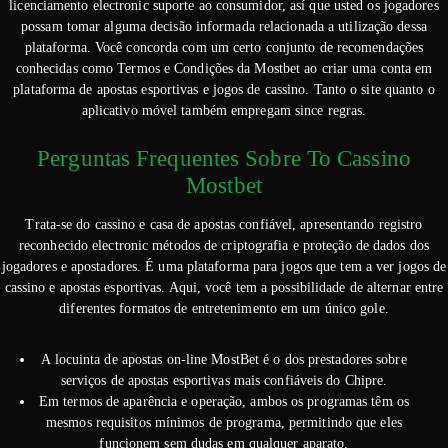
licenciamento electronic suporte ao consumidor, así que usted os jogadores
possam tomar alguma decisão informada relacionada a utilização dessa
plataforma. Você concorda com um certo conjunto de recomendações
conhecidas como Termos e Condições da Mostbet ao criar uma conta em
plataforma de apostas esportivas e jogos de cassino. Tanto o site quanto o
aplicativo móvel também empregam since regras.
Perguntas Frequentes Sobre To Cassino
Mostbet
Trata-se do cassino e casa de apostas confiável, apresentando registro
reconhecido electronic métodos de criptografia e proteção de dados dos
jogadores e apostadores. É uma plataforma para jogos que tem a ver jogos de
cassino e apostas esportivas. Aqui, você tem a possibilidade de alternar entre
diferentes formatos de entretenimento em um único gole.
A locuinta de apostas on-line MostBet é o dos prestadores sobre
serviços de apostas esportivas mais confiáveis do Chipre.
Em termos de aparência e operação, ambos os programas têm os
mesmos requisitos mínimos de programa, permitindo que eles
funcionem sem dudas em qualquer aparato.