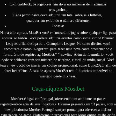
Com cashback, os jogadores têm diversas maneiras de maximizar
teus ganhos.
Cada participante deve adquirir um total sobre seis bilhetes,
qualquer um exibindo o número diferente.
Todas as
Na casa de apostas MostBet você encontrará os jogos sobre qualquer liga para
apostar ao festón. Você poderá adquirir eventos como some sort of Premier
League, a Bundesliga ou a Champions League. No canto direito, você
encontrará o botão “Registrar” para fazer uma nova conta preenchendo o
formulário de registro ag MostBet.” “[newline]Além do formulário, você
pode se deliberar com seu número de telefone, e-mail ou mídia social. Você
terá a new opção de inserir um código promocional, como Bono2023, afin de
obter benefícios. A casa de apostas MostBet tem 1 histórico impecável no
mercado desde this year.
Caça-níqueis Mostbet
Mostbet é legal em Portugal, oferecendo um ambiente en paz e
regulamentado afin de seus jogadores. Estamos presentes em 93 países, com a
new plataforma Mostbet Portugal sempre pronta para oferecer a melhor
experiência de game. Plataforma internacional para jogos online estabelecida