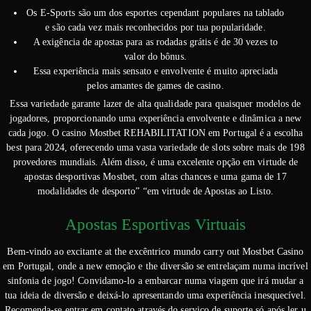
Os E-Sports são um dos esportes cependant populares na tablado
e são cada vez mais reconhecidos por tua popularidade.
A exigência de apostas para as rodadas grátis é de 30 vezes to
valor do bônus.
Essa experiência mais sensato e envolvente é muito apreciada
pelos amantes de games de casino.
Essa variedade garante lazer de alta qualidade para quaisquer modelos de
jogadores, proporcionando uma experiência envolvente e dinâmica a new
cada jogo. O casino Mostbet REHABILITATION em Portugal é a escolha
best para 2024, oferecendo uma vasta variedade de slots sobre mais de 198
provedores mundiais. Além disso, é uma excelente opção em virtude de
apostas desportivas Mostbet, com altas chances e uma gama de 17
modalidades de desporto” “em virtude de Apostas ao Listo.
Apostas Esportivas Virtuais
Bem-vindo ao excitante at the excêntrico mundo carry out Mostbet Casino
em Portugal, onde a new emoção e the diversão se entrelaçam numa incrível
sinfonia de jogo! Convidamo-lo a embarcar numa viagem que irá mudar a
tua ideia de diversão e deixá-lo apresentando uma experiência inesquecível.
Recomenda-se entrar em contato através do serviço de suporte só após ler u