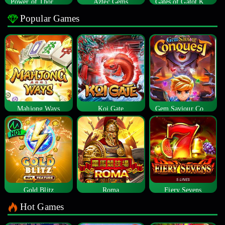
Power of Thor Megaways
Aztec Gems
Gates of Gatot Kaca
Popular Games
Mahjong Ways
Koi Gate
Gem Saviour Conquest
Gold Blitz
Roma
Fiery Sevens
Hot Games