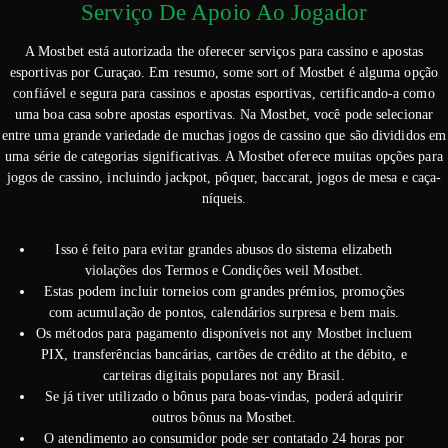
Serviço De Apoio Ao Jogador
A Mostbet está autorizada the oferecer serviços para cassino e apostas
esportivas por Curaçao. Em resumo, some sort of Mostbet é alguma opção
confiável e segura para cassinos e apostas esportivas, certificando-a como
uma boa casa sobre apostas esportivas. Na Mostbet, você pode selecionar
entre uma grande variedade de muchas jogos de cassino que são divididos em
uma série de categorias significativas. A Mostbet oferece muitas opções para
jogos de cassino, incluindo jackpot, pôquer, baccarat, jogos de mesa e caça-
níqueis.
Isso é feito para evitar grandes abusos do sistema elizabeth
violações dos Termos e Condições weil Mostbet.
Estas podem incluir torneios com grandes prémios, promoções
com acumulação de pontos, calendários surpresa e bem mais.
Os métodos para pagamento disponíveis not any Mostbet incluem
PIX, transferências bancárias, cartões de crédito at the débito, e
carteiras digitais populares not any Brasil.
Se já tiver utilizado o bônus para boas-vindas, poderá adquirir
outros bônus na Mostbet.
O atendimento ao consumidor pode ser contatado 24 horas por