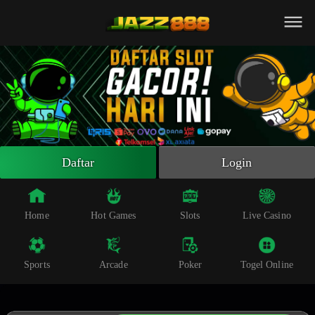
Beranda
Slot Online
Live Casino
Sportsbook
Arcade
Togel Online
Daftar
Login
Poker
Whatsapp
Home
Hot Games
Slots
Live Casino
Telegram
Sports
Arcade
Poker
Togel Online
Livechat