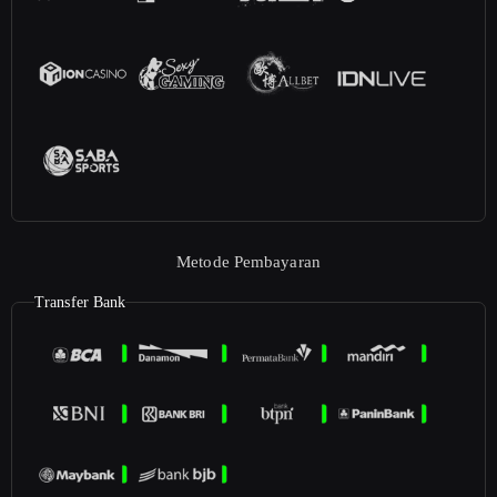
Metode Pembayaran
Transfer Bank