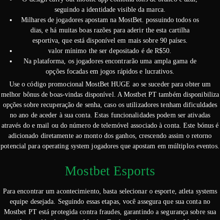
seguindo a identidade visible da marca.
Milhares de jogadores apostam na MostBet. possuindo todos os
dias, e há muitas boas razões para aderir the esta cartilha
esportiva, que está disponível em mais sobre 90 países.
valor mínimo the ser depositado é de R$50.
Na plataforma, os jogadores encontrarão uma ampla gama de
opções focadas em jogos rápidos e lucrativos.
Use o código promocional MostBet HUGE ao se suceder para obter um
melhor bônus de boas-vindas disponível. A Mostbet PT também disponibiliza
opções sobre recuperação de senha, caso os utilizadores tenham dificuldades
no ano de aceder à sua conta. Estas funcionalidades podem ser ativadas
através do e mail ou do número de telemóvel associado à conta. Este bónus é
adicionado diretamente ao monto dos ganhos, crescendo assim o retorno
potencial para operating system jogadores que apostam em múltiplos eventos.
Mostbet Esports
Para encontrar um acontecimiento, basta selecionar o esporte, atleta systems
equipe desejada. Seguindo essas etapas, você assegura que sua conta no
Mostbet PT está protegida contra fraudes, garantindo a segurança sobre sua