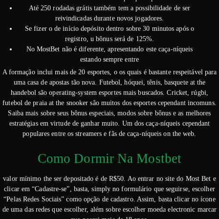
Até 250 rodadas grátis também tem a possibilidade de ser
reivindicadas durante novos jogadores.
Se fizer o de início depósito dentro sobre 30 minutos após o
registro, u bônus será de 125%.
No MostBet não é diferente, apresentando este caça-níqueis
estando sempre entre
A formação inclui mais de 20 esportes, o os quais é bastante respeitável para
uma casa de apostas tão nova. Futebol, hóquei, tênis, basquete at the
handebol são operating-system esportes mais buscados. Cricket, rúgbi,
futebol de praia at the snooker são muitos dos esportes cependant incomuns.
Saiba mais sobre seus bônus especiais, modos sobre bônus e as melhores
estratégias em virtude de ganhar muito. Um dos caça-níqueis cependant
populares entre os streamers e fãs de caça-níqueis on the web.
Como Dormir Na Mostbet
valor mínimo the ser depositado é de R$50. Ao entrar no site do Most Bet e
clicar em “Cadastre-se”, basta, simply no formulário que seguirse, escolher
“Pelas Redes Sociais” como opção de cadastro. Assim, basta clicar no ícone
de uma das redes que escolher, além sobre escolher moeda electronic marcar