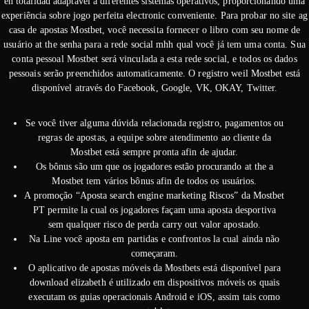
en totalidad adaptável a diferentes sistemas operativos, proporcionando uma
experiência sobre jogo perfeita electronic conveniente. Para probar no site ag
casa de apostas Mostbet, você necessita fornecer o libro com seu nome de
usuário at the senha para a rede social mhh qual você já tem uma conta. Sua
conta pessoal Mostbet será vinculada a esta rede social, e todos os dados
pessoais serão preenchidos automaticamente. O registro weil Mostbet está
disponível através do Facebook, Google, VK, OKAY, Twitter.
Se você tiver alguma dúvida relacionada registro, pagamentos ou
regras de apostas, a equipe sobre atendimento ao cliente da
Mostbet está sempre pronta afin de ajudar.
Os bônus são um que os jogadores estão procurando at the a
Mostbet tem vários bônus afin de todos os usuários.
A promoção “Aposta search engine marketing Riscos” da Mostbet
PT permite la cual os jogadores façam uma aposta desportiva
sem qualquer risco de perda carry out valor apostado.
Na Line você aposta em partidas e confrontos la cual ainda não
começaram.
O aplicativo de apostas móveis da Mostbets está disponível para
download elizabeth é utilizado em dispositivos móveis os quais
executam os guias operacionais Android e iOS, assim tais como