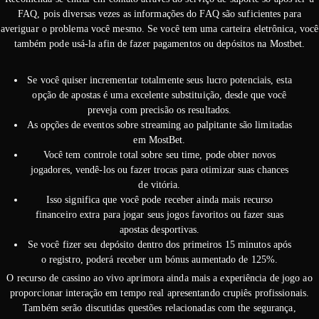
FAQ, pois diversas vezes as informações do FAQ são suficientes para
averiguar o problema você mesmo. Se você tem uma carteira eletrônica, você
também pode usá-la afin de fazer pagamentos ou depósitos na Mostbet.
Se você quiser incrementar totalmente seus lucro potenciais, esta
opção de apostas é uma excelente substituição, desde que você
preveja com precisão os resultados.
As opções de eventos sobre streaming ao palpitante são limitadas
em MostBet.
Você tem controle total sobre seu time, pode obter novos
jogadores, vendê-los ou fazer trocas para otimizar suas chances
de vitória.
Isso significa que você pode receber ainda mais recurso
financeiro extra para jogar seus jogos favoritos ou fazer suas
apostas desportivas.
Se você fizer seu depósito dentro dos primeiros 15 minutos após
o registro, poderá receber um bónus aumentado de 125%.
O recurso de cassino ao vivo aprimora ainda mais a experiência de jogo ao
proporcionar interação em tempo real apresentando crupiês profissionais.
Também serão discutidas questões relacionadas com the segurança,