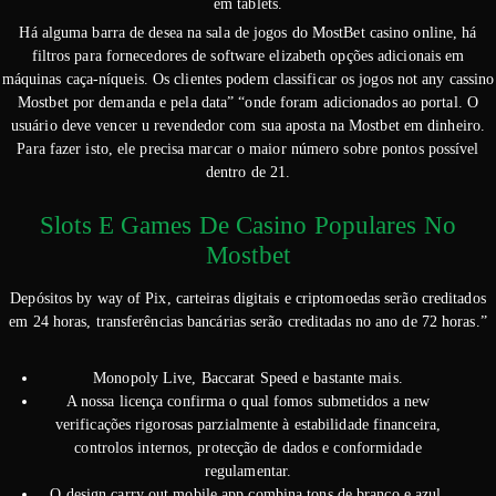
em tablets.
Há alguma barra de desea na sala de jogos do MostBet casino online, há
filtros para fornecedores de software elizabeth opções adicionais em
máquinas caça-níqueis. Os clientes podem classificar os jogos not any cassino
Mostbet por demanda e pela data” “onde foram adicionados ao portal. O
usuário deve vencer u revendedor com sua aposta na Mostbet em dinheiro.
Para fazer isto, ele precisa marcar o maior número sobre pontos possível
dentro de 21.
Slots E Games De Casino Populares No
Mostbet
Depósitos by way of Pix, carteiras digitais e criptomoedas serão creditados
em 24 horas, transferências bancárias serão creditadas no ano de 72 horas.”
Monopoly Live, Baccarat Speed e bastante mais.
A nossa licença confirma o qual fomos submetidos a new
verificações rigorosas parzialmente à estabilidade financeira,
controlos internos, protecção de dados e conformidade
regulamentar.
O design carry out mobile app combina tons de branco e azul,