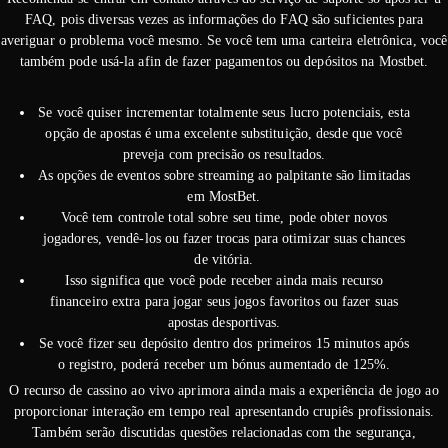
FAQ, pois diversas vezes as informações do FAQ são suficientes para
averiguar o problema você mesmo. Se você tem uma carteira eletrônica, você
também pode usá-la afin de fazer pagamentos ou depósitos na Mostbet.
Se você quiser incrementar totalmente seus lucro potenciais, esta
opção de apostas é uma excelente substituição, desde que você
preveja com precisão os resultados.
As opções de eventos sobre streaming ao palpitante são limitadas
em MostBet.
Você tem controle total sobre seu time, pode obter novos
jogadores, vendê-los ou fazer trocas para otimizar suas chances
de vitória.
Isso significa que você pode receber ainda mais recurso
financeiro extra para jogar seus jogos favoritos ou fazer suas
apostas desportivas.
Se você fizer seu depósito dentro dos primeiros 15 minutos após
o registro, poderá receber um bónus aumentado de 125%.
O recurso de cassino ao vivo aprimora ainda mais a experiência de jogo ao
proporcionar interação em tempo real apresentando crupiês profissionais.
Também serão discutidas questões relacionadas com the segurança,