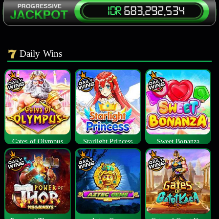
Daily Wins
Gates of Olympus
Starlight Princess
Sweet Bonanza