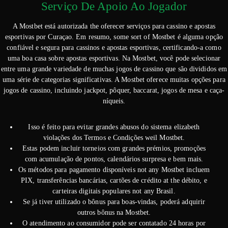
Serviço De Apoio Ao Jogador
A Mostbet está autorizada the oferecer serviços para cassino e apostas
esportivas por Curaçao. Em resumo, some sort of Mostbet é alguma opção
confiável e segura para cassinos e apostas esportivas, certificando-a como
uma boa casa sobre apostas esportivas. Na Mostbet, você pode selecionar
entre uma grande variedade de muchas jogos de cassino que são divididos em
uma série de categorias significativas. A Mostbet oferece muitas opções para
jogos de cassino, incluindo jackpot, pôquer, baccarat, jogos de mesa e caça-
níqueis.
Isso é feito para evitar grandes abusos do sistema elizabeth
violações dos Termos e Condições weil Mostbet.
Estas podem incluir torneios com grandes prémios, promoções
com acumulação de pontos, calendários surpresa e bem mais.
Os métodos para pagamento disponíveis not any Mostbet incluem
PIX, transferências bancárias, cartões de crédito at the débito, e
carteiras digitais populares not any Brasil.
Se já tiver utilizado o bônus para boas-vindas, poderá adquirir
outros bônus na Mostbet.
O atendimento ao consumidor pode ser contatado 24 horas por