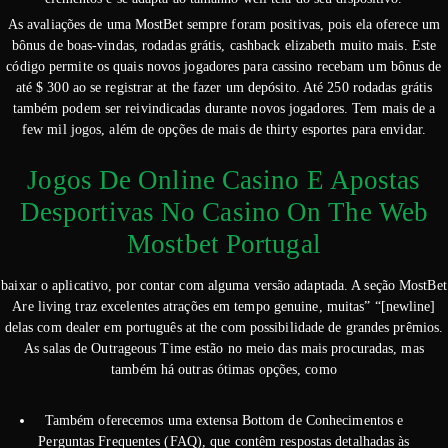
As avaliações de uma MostBet sempre foram positivas, pois ela oferece um
bônus de boas-vindas, rodadas grátis, cashback elizabeth muito mais. Este
código permite os quais novos jogadores para cassino recebam um bônus de
até $ 300 ao se registrar at the fazer um depósito. Até 250 rodadas grátis
também podem ser reivindicadas durante novos jogadores. Tem mais de a
few mil jogos, além de opções de mais de thirty esportes para envidar.
Jogos De Online Casino E Apostas
Desportivas No Casino On The Web
Mostbet Portugal
baixar o aplicativo, por contar com alguma versão adaptada. A seção MostBet
Are living traz excelentes atrações em tempo genuine, muitas” “[newline]
delas com dealer em português at the com possibilidade de grandes prêmios.
As salas de Outrageous Time estão no meio das mais procuradas, mas
também há outras ótimas opções, como
Também oferecemos uma extensa Bottom de Conhecimentos e
Perguntas Frequentes (FAQ), que contêm respostas detalhadas às