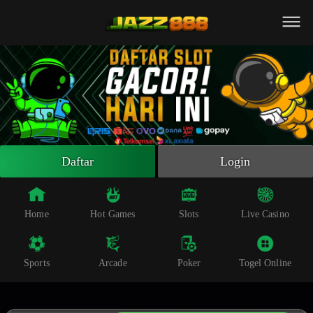
Beranda
Slot Online
Live Casino
Sportsbook
Arcade
Togel Online
Daftar
Login
Poker
Whatsapp
Home
Hot Games
Slots
Live Casino
Telegram
Sports
Arcade
Poker
Togel Online
Livechat