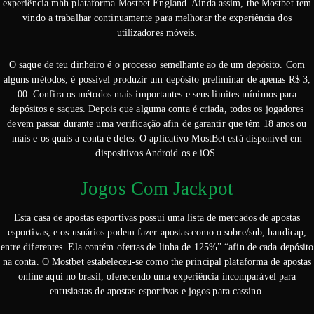
experiência mhh plataforma Mostbet England. Ainda assim, the Mostbet tem
vindo a trabalhar continuamente para melhorar the experiência dos
utilizadores móveis.
O saque de teu dinheiro é o processo semelhante ao de um depósito. Com
alguns métodos, é possível produzir um depósito preliminar de apenas R$ 3,
00. Confira os métodos mais importantes e seus limites mínimos para
depósitos e saques. Depois que alguma conta é criada, todos os jogadores
devem passar durante uma verificação afin de garantir que têm 18 anos ou
mais e os quais a conta é deles. O aplicativo MostBet está disponível em
dispositivos Android os e iOS.
Jogos Com Jackpot
Esta casa de apostas esportivas possui uma lista de mercados de apostas
esportivas, e os usuários podem fazer apostas como o sobre/sub, handicap,
entre diferentes. Ela contém ofertas de linha de 125%” “afin de cada depósito
na conta. O Mostbet estabeleceu-se como the principal plataforma de apostas
online aqui no brasil, oferecendo uma experiência incomparável para
entusiastas de apostas esportivas e jogos para cassino.