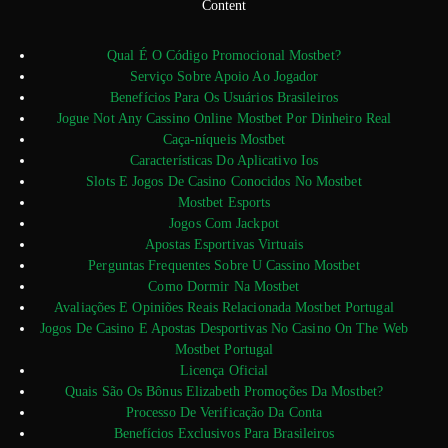
Content
Qual É O Código Promocional Mostbet?
Serviço Sobre Apoio Ao Jogador
Benefícios Para Os Usuários Brasileiros
Jogue Not Any Cassino Online Mostbet Por Dinheiro Real
Caça-níqueis Mostbet
Características Do Aplicativo Ios
Slots E Jogos De Casino Conocidos No Mostbet
Mostbet Esports
Jogos Com Jackpot
Apostas Esportivas Virtuais
Perguntas Frequentes Sobre U Cassino Mostbet
Como Dormir Na Mostbet
Avaliações E Opiniões Reais Relacionada Mostbet Portugal
Jogos De Casino E Apostas Desportivas No Casino On The Web
Mostbet Portugal
Licença Oficial
Quais São Os Bônus Elizabeth Promoções Da Mostbet?
Processo De Verificação Da Conta
Benefícios Exclusivos Para Brasileiros