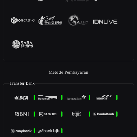
Metode Pembayaran
Transfer Bank