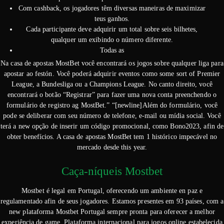
Com cashback, os jogadores têm diversas maneiras de maximizar
teus ganhos.
Cada participante deve adquirir um total sobre seis bilhetes,
qualquer um exibindo o número diferente.
Todas as
Na casa de apostas MostBet você encontrará os jogos sobre qualquer liga para
apostar ao festón. Você poderá adquirir eventos como some sort of Premier
League, a Bundesliga ou a Champions League. No canto direito, você
encontrará o botão “Registrar” para fazer uma nova conta preenchendo o
formulário de registro ag MostBet.” “[newline]Além do formulário, você
pode se deliberar com seu número de telefone, e-mail ou mídia social. Você
terá a new opção de inserir um código promocional, como Bono2023, afin de
obter benefícios. A casa de apostas MostBet tem 1 histórico impecável no
mercado desde this year.
Caça-níqueis Mostbet
Mostbet é legal em Portugal, oferecendo um ambiente en paz e
regulamentado afin de seus jogadores. Estamos presentes em 93 países, com a
new plataforma Mostbet Portugal sempre pronta para oferecer a melhor
experiência de game. Plataforma internacional para jogos online estabelecida