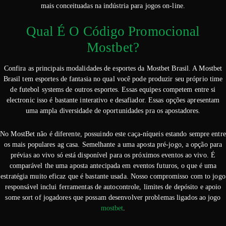
mais conceituadas na indústria para jogos on-line.
Qual É O Código Promocional
Mostbet?
Confira as principais modalidades de esportes da Mostbet Brasil. A Mostbet
Brasil tem esportes de fantasia no qual você pode produzir seu próprio time
de futebol systems de outros esportes. Essas equipes competem entre si
electronic isso é bastante interativo e desafiador. Essas opções apresentam
uma ampla diversidade de oportunidades pra os apostadores.
No MostBet não é diferente, possuindo este caça-níqueis estando sempre entre
os mais populares ag casa. Semelhante a uma aposta pré-jogo, a opção para
prévias ao vivo só está disponível para os próximos eventos ao vivo. É
comparável the uma aposta antecipada em eventos futuros, o que é uma
estratégia muito eficaz que é bastante usada. Nosso compromisso com to jogo
responsável inclui ferramentas de autocontrole, limites de depósito e apoio
some sort of jogadores que possam desenvolver problemas ligados ao jogo
mostbet
.