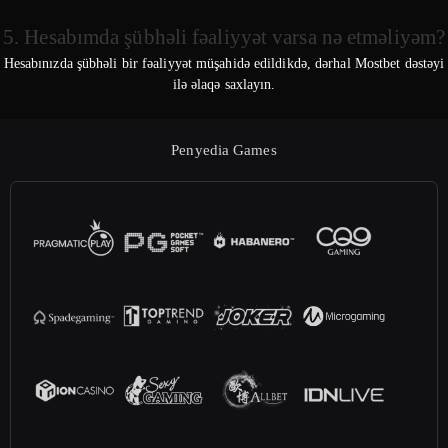
5. Hesabımda şübhəli fəaliyyət varsa nə etməliyəm?
Hesabınızda şübhəli bir fəaliyyət müşahidə edildikdə, dərhal Mostbet dəstəyi
ilə əlaqə saxlayın.
Penyedia Games