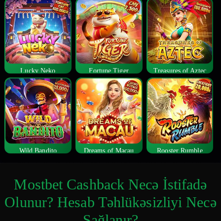
Lucky Neko
Fortune Tiger
Treasures of Aztec
Wild Bandito
Dreams of Macau
Rooster Rumble
Mostbet Cashback Necə İstifadə
Olunur? Hesab Təhlükəsizliyi Necə
Sağlanır?