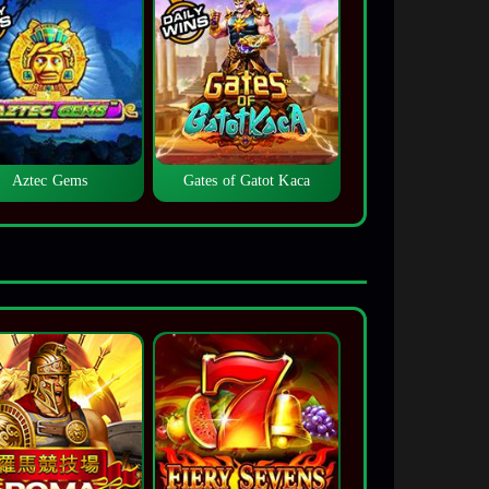
Aztec Gems
Gates of Gatot Kaca