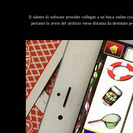
Il talento di software provider collegati a un bisca online c
pertanto la avvio del artificio verso distanza ha destinato p