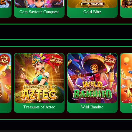
Gem Saviour Conquest
Gold Blitz
Treasures of Aztec
Wild Bandito