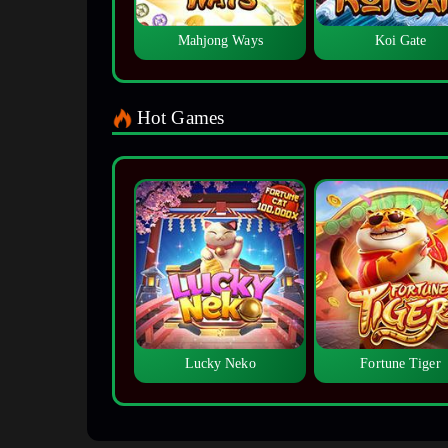
Mahjong Ways
Koi Gate
Hot Games
Lucky Neko
Fortune Tiger