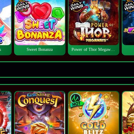
s
Sweet Bonanza
Power of Thor Megaways