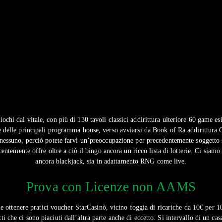
iochi dal vitale, con più di 130 tavoli classici addirittura ulteriore 60 game 
he delle principali programma house, verso avviarsi da Book of Ra addirittura
suno, perciò potete farvi un’preoccupazione per precedentemente soggetto sia 
centemente offre oltre a ciò il bingo ancora un ricco lista di lotterie. Ci siam
ancora blackjack, sia in adattamento RNG come live.
Prova con Licenze non AAMS
le ottenere pratici voucher StarCasinò, vicino foggia di ricariche da 10€ per 1
petti che ci sono piaciuti dall’altra parte anche di eccetto. Si intervallo di un c