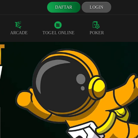
DAFTAR
LOGIN
ARCADE
TOGEL ONLINE
POKER