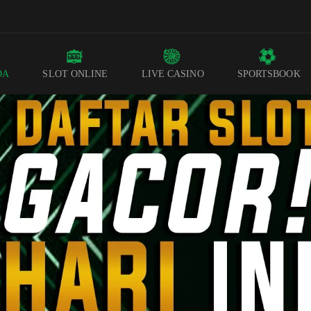
DA
SLOT ONLINE
LIVE CASINO
SPORTSBOOK