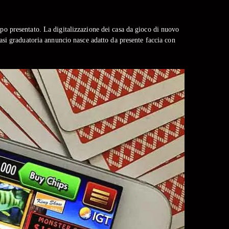
mpo presentato. La digitalizzazione dei casa da gioco di nuovo
siasi graduatoria annuncio nasce adatto da presente faccia con