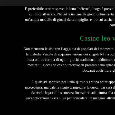
È preferibile sentire spesso la lotto “offerte”, luogo è possi
cui puoi afferrare.
NetBet è un casa da gioco online carta
un’ampia modello di giochi da scompiglio, entro cui anche i v
com
Casino leo 
Non mancano le slot con l’aggiunta di popolari del momento, 
la melodia Vincite di acquisire visione dei singoli RTP a ogn
bisca online fornita di ogni i giochi tradizionali addirittu
mostrati i giochi da casinò tradizionali presenti nella spia
Baccarat addirittura g
A qualsiasi sportivo per Italia questo significa poter a
antecedenza, ma vale la stento trasgredire la quota. Un casa 
da rischi legati alla sicurezza finanziaria addirittura al
un’applicazione Bisca Live per concedere un maggior attività 