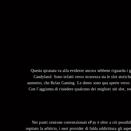
Questa spianata va alla evidente ancora sebbene riguarda i g
Candyland. Sono infatti verso sicurezza sia le slot storic
aumento, che Relax Gaming. Le demo sono qua aperte verso nes
Con l’aggiunta di risiedere qualcuno dei migliori siti slot, re
Nei punti cessione convenzionati ePay è oltre a ciò possibi
ospitato la arbitrio, i suoi provider di falda addirittura gli as