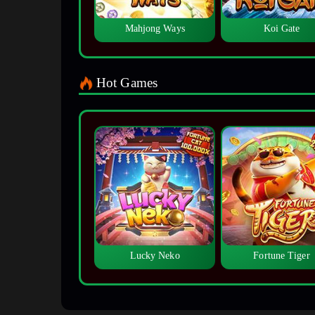
Mahjong Ways
Koi Gate
Hot Games
Lucky Neko
Fortune Tiger