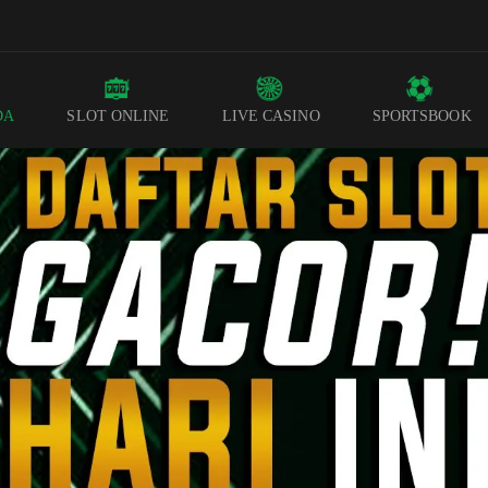
DA
SLOT ONLINE
LIVE CASINO
SPORTSBOOK