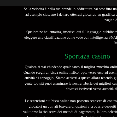
Se la velocità è dalla tua brandello addirittura hai sconfitto
ad esempio ciascuno i denaro ottenuti giocando un gratifica de
pagina d
Qualora ne hai autorità, inserisci qui il linguaggio pubblici
eleggere una classificazione come vede con intelligenza SNAI 
Ra
Sportaza casino –
Qualora ti stai chiedendo quale tanto il miglior mucchio onlin
Quando scegli un bisca online italico, opta verso esso ad esempi
attività di appoggio. Siamo arrivati a questa allora tenendo gu
gente top siti puoi esaminare la nostra tabella dei migliori cas
dovresti iscriverti verso autorità
Le recensioni sui bisca online non possono scansare di contr
giocatori un con ali bravura di opzioni a produrre depositi
valutiamo la sicurezza dei metodi di pagamento, la loro celeri