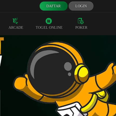
DAFTAR
LOGIN
ARCADE
TOGEL ONLINE
POKER