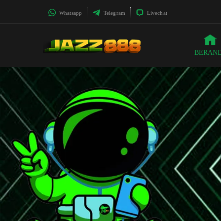
Whatsapp
Telegram
Livechat
BERAN