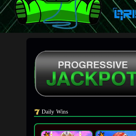
Daily Wins