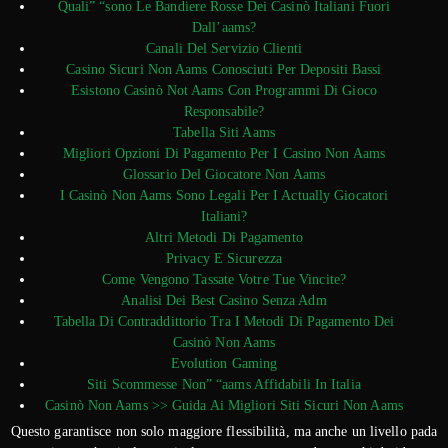
Quali” “sono Le Bandiere Rosse Dei Casinò Italiani Fuori
Dall’aams?
Canali Del Servizio Clienti
Casino Sicuri Non Aams Conosciuti Per Depositi Bassi
Esistono Casinò Not Aams Con Programmi Di Gioco
Responsabile?
Tabella Siti Aams
Migliori Opzioni Di Pagamento Per I Casino Non Aams
Glossario Del Giocatore Non Aams
I Casinò Non Aams Sono Legali Per I Actually Giocatori
Italiani?
Altri Metodi Di Pagamento
Privacy E Sicurezza
Come Vengono Tassate Votre Tue Vincite?
Analisi Dei Best Casino Senza Adm
Tabella Di Contraddittorio Tra I Metodi Di Pagamento Dei
Casinò Non Aams
Evolution Gaming
Siti Scommesse Non” “aams Affidabili In Italia
Casinò Non Aams >> Guida Ai Migliori Siti Sicuri Non Aams
Questo garantisce non solo maggiore flessibilità, ma anche un livello pada