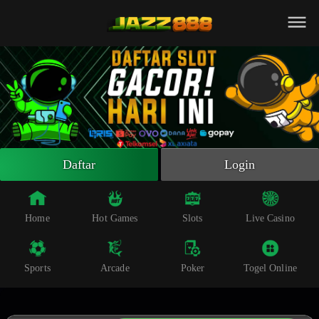
Beranda
Slot Online
Live Casino
Sportsbook
Arcade
Togel Online
Daftar
Login
Poker
Whatsapp
Home
Hot Games
Slots
Live Casino
Telegram
Sports
Arcade
Poker
Togel Online
Livechat