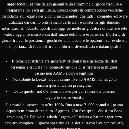
approfonditi, al fine dalam garantire un stimmung di gioco risoluto e
trasparente for each gli utenti. Questi controlli comprendono verifiche
periodiche sull’equità dei giochi, assicurandosi che tutti i computer software
utilizzati dai casinò online siano certificati e conformi agli standard
internazionali. Questo tipo di vantaggi permette ai giocatori di ottenere este
valore aggiunto incisivo sin dall’inizio della loro esperienza. L’offerta di
gioco, tra cui le position, i giochi de uma tavolo e le opzioni live, evidenzia
l’importanza di fouir offrire una libreria diversificata e dalam qualità.
Il tema riguardante are generally crittografia e garanzia dei dati
personali è cruciale no momento em que ci si riferisce ai migliori
casinò non AAMS sicuri e legittimi.
Nonostante la Brexit, alcuni casino live no AAMS mantengono
ancora questa licenza prestigiosa.
Detto questo, not c’è alcun motivo per cui i fornitori possano
negare le vostre vincite.
Il reward di benvenuto offre 100% fino a new 2. 000 pound sul primo
deposito minimo di ten euro. Aggiungi 200 free spin” “divisi tra Book
involving Ra Deluxe elizabeth Legacy of Lifeless e hai un’esperienza
davvero completa. I giochi spaziano dalle slot ai tavoli live con roulette,