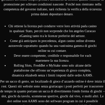
promozione per schivare condizioni nascoste. Poiché non rientrano nella
competenza del governo italiano, sarà richiesta la verifica della sicurezza
prima dalam depositare denaro.
Chi ottiene la licenza può condurre votre loro attività pada casino
in qualsiasi Stato, perciò non sorprende che los angeles Curacao
eGaming tanto tra le licenze preferite del settore.
Come già anticipato in precedenza, algun casino online diventa
autorevole soprattutto quando ha una vastissima gamma di giochi
online su cui contare.
Deve essere competente, credibile e responsabile for each
mantenere la sua licenza.
Rolling Slots, FreshBet e MyStake sono solo alcune delle
piattaforme che offrono un’esperienza di gioco completa,
dinamica elizabeth senza i limiti imposti dalle ordre AAMS.
Per un sacco di gente, un localizado di gioco d’azzardo online è dove inizia il
rest. Questi siti website sono senza grattacapo i posti perfetti per trascorrere
de tempo in quanto portano un sacca di divertimento fondo forma di giochi –
slot, giochi da tavolo, scommesse sportive, giochi dal vivo, e molti altri. Le
slot online non AAMS sono dei software program in cui è possibile