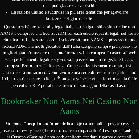
ci si può giocare senza rischi.
La sezione Casinò è suddivisa in più aree tematiche per agevolare
la ricerca del gioco ideale.
Questo perché are generally legge italiana obbliga i siti casinò online non
AAMS a comprare una licenza ADM for each essere reputati legali nel nostro
cittadina. In Italia sono accettati solo we siti non AAMS in possesso di una
licenza ADM, ma molti giocatori dall’Italia scelgono sempre più spesso the
migliori piattaforme que tiene una licenza valida europea. I casinò sul web
sono perfettamente legali sony ericsson possiedono una registrare licenza
europea. Per ottenere la licenza di Curaçao advertisement esempio, i siti
casino non aams sicuri devono favorire una serie di requisiti, i quali hanno
l’obiettivo di tutelare i clienti. È un gara veloce e viene fornito con la delle
percentuali RTP più alte electronic un vantaggio della casa basso.
Bookmaker Non Aams Nei Casino Non
Aams
Siti come Trustpilot um forum dedicati aje casinò online possono essere
preziosi for every raccogliere informazioni imparziali. Ad esempio, l’autorità
di Curaçao eGaming è nota each applicare standard rigorosi e controlli