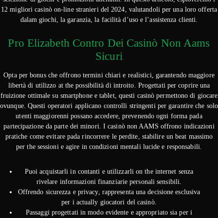
12 migliori casinò on-line stranieri del 2024, valutandoli per una loro offerta
dalam giochi, la garanzia, la facilità d’uso e l’assistenza clienti.
Pro Elizabeth Contro Dei Casinò Non Aams
Sicuri
Opta per bonus che offrono termini chiari e realistici, garantendo maggiore
libertà di utilizzo at the possibilità di introito. Progettati per coprire una
fruizione ottimale su smartphone e tablet, questi casinò permettono di giocare
ovunque. Questi operatori applicano controlli stringenti per garantire che solo
utenti maggiorenni possano accedere, prevenendo ogni forma pada
partecipazione da parte dei minori. I casinò non AAMS offrono indicazioni
pratiche come evitare pada rincorrere le perdite, stabilire un beat massimo
per the sessioni e agire in condizioni mentali lucide e responsabili.
Puoi acquistarli in contanti e utilizzarli on the internet senza
rivelare informazioni finanziarie personali sensibili.
Offrendo sicurezza e privacy, rappresenta una decisione esclusiva
per i actually giocatori del casinò.
Passaggi progettati in modo evidente e appropriato sia per i