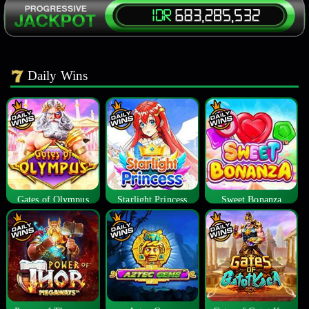
Daily Wins
Gates of Olympus
Starlight Princess
Sweet Bonanza