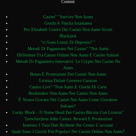
Content
Casino” “Survive Non Aams
Giochi A Vincita Istantanea
Pro Elizabeth Contro Dei Casinò Non Aams Sicuri
Blackjack
“ci Sono Limiti Di Deposito? ”
Metodi Di Pagamento Nei Casino” “Not Aams
Differenze Tra Casino Online Non Aams E Casino Italiani
Metodi Di Pagamento Innovativi: Le Crypto Nei Casino No
Aams
Bonus E Promozioni Dei Casinò Non Aams
Licenza Dalam Governo Curacao
Casino Live” “Non Aams E Giochi Di Carte
Bookmaker Non Aams Nei Casino Non Aams
È Sicuro Giocare Nei Casinò Not Aams Come Giocatore
Italiano?
Lucky Block – Il Nome Head Dei Casino Bitcoin Con Licenza”
“[newline]non Adm Casino: Reward E Promozioni
Inserisci I Tuoi Dati Richiesti Per Creare L’account
Quali Sono I Giochi Più Popolari Nei Casinò Online Non Aams?