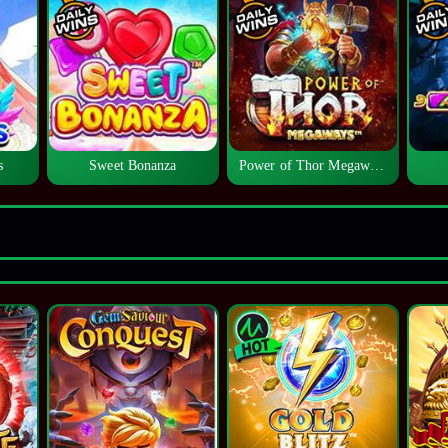
s
Sweet Bonanza
Power of Thor Megaways