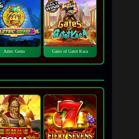
Aztec Gems
Gates of Gatot Kaca