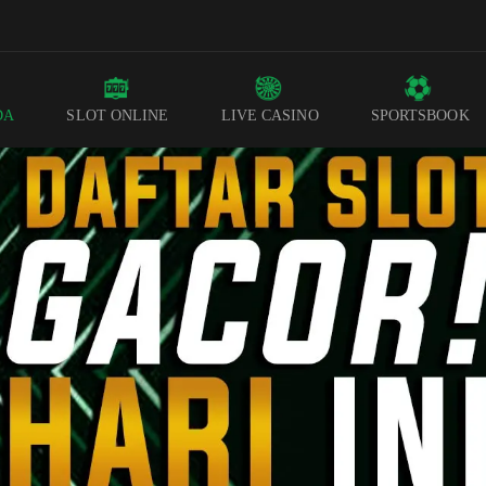
DA
SLOT ONLINE
LIVE CASINO
SPORTSBOOK