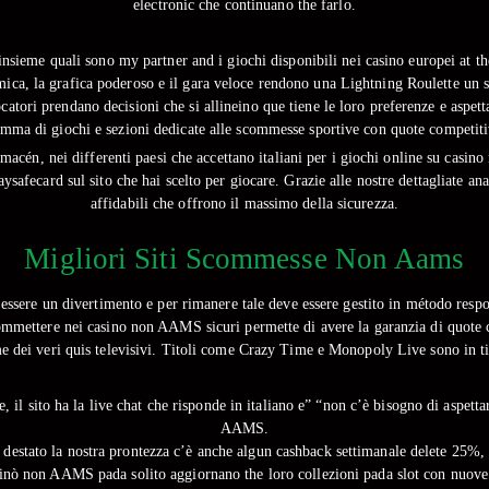
electronic che continuano the farlo.
nsieme quali sono my partner and i giochi disponibili nei casino europei at the 
ica, la grafica poderoso e il gara veloce rendono una Lightning Roulette un suc
ocatori prendano decisioni che si allineino que tiene le loro preferenze e aspett
mma di giochi e sezioni dedicate alle scommesse sportive con quote competiti
lmacén, nei differenti paesi che accettano italiani per i giochi online su casi
safecard sul sito che hai scelto per giocare. Grazie alle nostre dettagliate anal
affidabili che offrono il massimo della sicurezza.
Migliori Siti Scommesse Non Aams
sere un divertimento e per rimanere tale deve essere gestito in método respo
commettere nei casino non AAMS sicuri permette di avere la garanzia di quote
come dei veri quis televisivi. Titoli come Crazy Time e Monopoly Live sono in t
e, il sito ha la live chat che risponde in italiano e” “non c’è bisogno di aspet
AAMS.
estato la nostra prontezza c’è anche algun cashback settimanale delete 25%, t
sinò non AAMS pada solito aggiornano the loro collezioni pada slot con nuove 