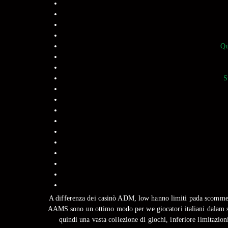
Qu
S
A differenza dei casinò ADM, low hanno limiti pada scommessa 
AAMS sono un ottimo modo per we giocatori italiani dalam sco
quindi una vasta collezione di giochi, inferiore limitazion