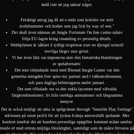
ändå inte att jag saknar något.
Felaktigt antog jag då att e enda som krävdes var mitt
mobilnummer och koden som jag fick by way of sms.”
Det skall även nämnas att Jungle Fortunate On line casino måste
följa EU-lagen kring insamling av personlig details.
Webbplatsen är såklart å tydligt inspirerat utav en djungel scientif
trevliga färger utav grönt.
Vi har även låtit oss imponeras utav den fantastiska blandningen
av spelalternativ.
Det som inbjudande mest med Blessed Jungle Casino var den
generösa mängden free spins my partner and i välkomstbonusen,
och para dagliga belöningarna under januari.
Det som tilltalade oss va den enkla layouten med välvalda
färgkombinationer, fri från onödiga animationer och långsamma
menyer.
Det är också möjligt att sätta in spelgränser through ”Sensible Play Settings”
sektionen på noise profil för att lyckas främja ansvarsfullt spelande. Mer
konkret innebär det att kundens personliga uppgifter konstant måste samlas
inside of med största möjliga försiktighet, samtidigt som de måste förvaras på