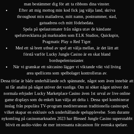
man bestämmer dig för att ta ribbons dina vinster.
Efter att mig mottog min kod fick jag välja land, skriva
throughout min mailadress, mitt namn, postnummer, stad,
gatuadress och mitt födelsedata.
Spela på spelautomater från några utav de kändaste
spelutvecklarna på marknaden som ELK Studios, Quickspin,
Pragmatic Play o Red Tiger.
Med ett så brett utbud av spel att välja mellan, är det lätt att
förstå varför Lucky Jungle Casino är en skat bland
bordsspelentusiaster.
När vi granskar ett nätcasino lägger vi viktande vikt vid living
area spellicens som spelbolaget kontrolleras av.
Dessa titlar är både underhållande och spännande, något som även innebär att
ni får analisi på något utöver det vanliga. Om ni söker något utöver det
normala erbjuder Lucky Marketplace Casino även 1st urval av live online
game displays som du enkelt kan välja att delta i. Dessa spel kombinerar
inslag från populära TV-program mediterranean traditionella casinospel,
vilket skapar en exklusiv och underhållande spelupplevelse. Som durante
nykomling på casinomarknaden 2023 har Blessed Jungle Casino supersnabbt
blivit en audio-video de mer intressanta nätcasinon för svenska spelare.