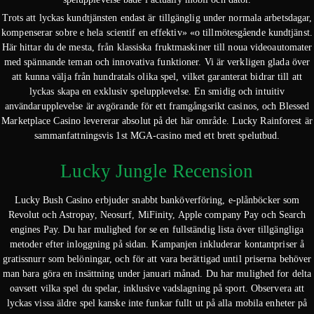
Trots att lyckas kundtjänsten endast är tillgänglig under normala arbetsdagar,
kompenserar sobre e hela scientif en effektiv» «o tillmötesgående kundtjänst.
Här hittar du de mesta, från klassiska fruktmaskiner till noua videoautomater
med spännande teman och innovativa funktioner. Vi är verkligen glada över
att kunna välja från hundratals olika spel, vilket garanterat bidrar till att
lyckas skapa en exklusiv spelupplevelse. En smidig och intuitiv
användarupplevelse är avgörande för ett framgångsrikt casinos, och Blessed
Marketplace Casino levererar absolut på det här område. Lucky Rainforest är
sammanfattningsvis 1st MGA-casino med ett brett spelutbud.
Lucky Jungle Recension
Lucky Bush Casino erbjuder snabbt banköverföring, e-plånböcker som
Revolut och Astropay, Neosurf, MiFinity, Apple company Pay och Search
engines Pay. Du har mulighed for se en fullständig lista över tillgängliga
metoder efter inloggning på sidan. Kampanjen inkluderar kontantpriser å
gratissnurr som belöningar, och för att vara berättigad until priserna behöver
man bara göra en insättning under januari månad. Du har mulighed for delta
oavsett vilka spel du spelar, inklusive vadslagning på sport. Observera att
lyckas vissa äldre spel kanske inte funkar fullt ut på alla mobila enheter på