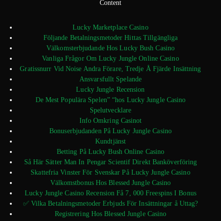
Content
Lucky Marketplace Casino
Följande Betalningsmetoder Hittas Tillgängliga
Välkomsterbjudande Hos Lucky Bush Casino
Vanliga Frågor Om Lucky Jungle Online Casino
Gratissnurr Vid Noise Andra Förare, Tredje Å Fjärde Insättning
Ansvarsfullt Spelande
Lucky Jungle Recension
De Mest Populära Spelen” “hos Lucky Jungle Casino
Spelutvecklare
Info Omkring Casinot
Bonuserbjudanden På Lucky Jungle Casino
Kundtjänst
Betting På Lucky Bush Online Casino
Så Här Sätter Man In Pengar Scientif Direkt Banköverföring
Skattefria Vinster För Svenskar På Lucky Jungle Casino
Välkomstbonus Hos Blessed Jungle Casino
Lucky Jungle Casino Recension Få 7, 000 Freespins I Bonus
✅ Vilka Betalningsmetoder Erbjuds För Insättningar å Uttag?
Registrering Hos Blessed Jungle Casino