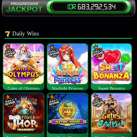
Daily Wins
Gates of Olympus
Starlight Princess
Sweet Bonanza