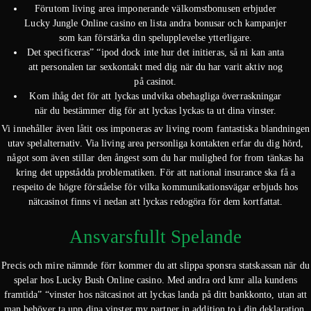
Förutom living area imponerande välkomstbonusen erbjuder
Lucky Jungle Online casino en lista andra bonusar och kampanjer
som kan förstärka din spelupplevelse ytterligare.
Det specificeras” “ipod dock inte hur det initieras, så ni kan anta
att personalen tar sexkontakt med dig när du har varit aktiv nog
på casinot.
Kom ihåg det för att lyckas undvika obehagliga överraskningar
när du bestämmer dig för att lyckas lyckas ta ut dina vinster.
Vi innehåller även låtit oss imponeras av living room fantastiska blandningen
utav spelalternativ. Via living area personliga kontakten erfar du dig hörd,
något som även stillar den ångest som du har mulighed for from tänkas ha
kring det uppstådda problematiken. För att national insurance ska få a
respeito de högre förståelse för vilka kommunikationsvägar erbjuds hos
nätcasinot finns vi nedan att lyckas redogöra för dem kortfattat.
Ansvarsfullt Spelande
Precis och mire nämnde förr kommer du att slippa sponsra statskassan när du
spelar hos Lucky Bush Online casino. Med andra ord kmr alla kundens
framtida” “vinster hos nätcasinot att lyckas landa på ditt bankkonto, utan att
man behöver ta upp dina vinster my partner in addition to i din deklaration.