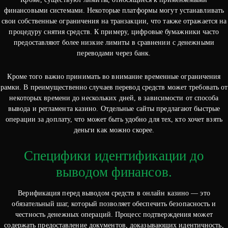
финансовыми системами. Некоторые платформы могут устанавливать
свои собственные ограничения на транзакции, что также отражается на
процедуру снятия средств. К примеру, цифровые бумажники часто
предоставляют более низкие лимиты в сравнении с денежными
переводами через банк.
Кроме того важно принимать во внимание временные ограничения
рамки. В преимущественно случаев перевод средств может требовать от
некоторых времени до нескольких дней, в зависимости от способа
вывода и регламента казино. Отдельные сайты предлагают быстрые
операции за доплату, что может быть удобно для тех, кто хочет взять
деньги как можно скорее.
Специфики идентификации до
выводом финансов.
Верификация перед выводом средств в онлайн казино — это
обязательный шаг, который позволяет обеспечить безопасность и
честность денежных операций. Процесс подтверждения может
содержать предоставление документов, доказывающих идентичность,