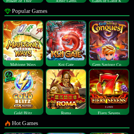
Power of Thor Megaways
Aztec Gems
Gates of Gatot Kaca
Popular Games
Mahjong Ways
Koi Gate
Gem Saviour Conquest
Gold Blitz
Roma
Fiery Sevens
Hot Games