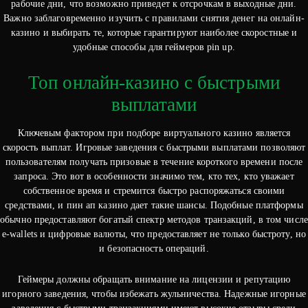
рабочие дни, что возможно приведет к отсрочкам в выходные дни.
Важно заблаговременно изучить с правилами снятия денег на онлайн-
казино и выбирать те, которые гарантируют наиболее скоростные и
удобные способы для геймеров pin up.
Топ онлайн-казино с быстрыми
выплатами
Ключевым фактором при подборе виртуального казино является
скорость выплат. Игровые заведения с быстрыми выплатами позволяют
пользователям получать призовые в течение короткого времени после
запроса. Это вот в особенности значимо тем, кто тех, кто уважает
собственное время и стремится быстро распоряжаться своими
средствами, и пин ап казино дает такие шансы. Подобные платформы
обычно предоставляют богатый спектр методов транзакций, в том числе
e-wallets и цифровые валюты, что предоставляет не только быстроту, но
и безопасность операций.
Геймеры должны обращать внимание на лицензии и репутацию
игорного заведения, чтобы избежать жульничества. Надежные игорные