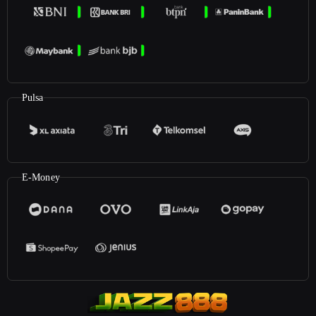
Pulsa
E-Money