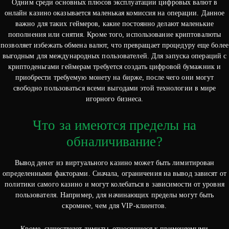
Одним среди основных плюсов эксплуатации цифровых валют в
онлайн казино оказывается маленькая комиссия на операции. Данное
важно для таких геймеров, какие постоянно делают маленькие
пополнения или снятия. Кроме того, использование криптовалюты
позволяет избежать обмена валют, что превращает процедуру еще более
выгодным для международных пользователей. Для запуска операций с
криптоденьгами геймерам требуется создать цифровой бумажник и
приобрести требуемую монету на бирже, после чего они могут
свободно пользоваться всеми выгодами этой технологии в мире
игорного бизнеса.
Что за имеются пределы на
обналичивание?
Вывод денег из виртуального казино может быть лимитирован
определенными факторами. Сначала, ограничения на вывод зависят от
политики самого казино и могут колебаться в зависимости от уровня
пользователя. Например, для начинающих пределы могут быть
скромнее, чем для VIP-клиентов.
Кроме, существуют лимиты, относящиеся к применяемыми