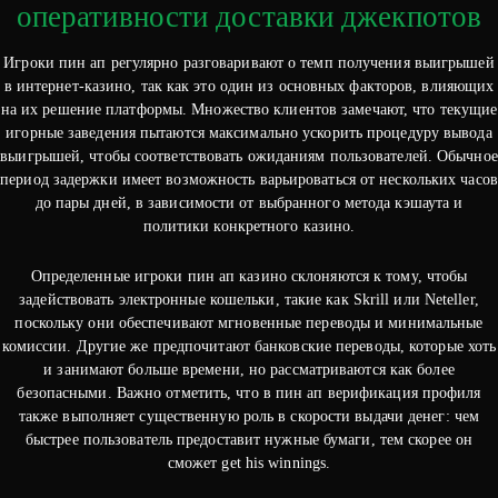
оперативности доставки джекпотов
Игроки пин ап регулярно разговаривают о темп получения выигрышей
в интернет-казино, так как это один из основных факторов, влияющих
на их решение платформы. Множество клиентов замечают, что текущие
игорные заведения пытаются максимально ускорить процедуру вывода
выигрышей, чтобы соответствовать ожиданиям пользователей. Обычное
период задержки имеет возможность варьироваться от нескольких часов
до пары дней, в зависимости от выбранного метода кэшаута и
политики конкретного казино.
Определенные игроки пин ап казино склоняются к тому, чтобы
задействовать электронные кошельки, такие как Skrill или Neteller,
поскольку они обеспечивают мгновенные переводы и минимальные
комиссии. Другие же предпочитают банковские переводы, которые хоть
и занимают больше времени, но рассматриваются как более
безопасными. Важно отметить, что в пин ап верификация профиля
также выполняет существенную роль в скорости выдачи денег: чем
быстрее пользователь предоставит нужные бумаги, тем скорее он
сможет get his winnings.