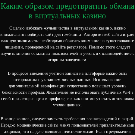
Каким образом предотвратить обмана
в виртуальных казино
С целью избежать жульничества в виртуальном казино, важно
внимательно подбирать сайт для гэмблинга. Авторитет веб-сайта играет
важную значимость: необходимо обратить внимание на существование
лицензии, проверяемой на сайте регулятора. Помимо этого следует
изучить мнения остальных пользователей и учесть их взаимодействие с
игорным заведением.
В процессе заведения учетной записи на платформе важно быть
осторожным с указанием личных данных. Использование
дополнительной верификации существенно повышает уровень
безопасности профиля. Желательно не использовать публичных Wi-Fi
сетей при авторизации в профиле, так как они могут стать источником
утечки данных.
В конце концов, следует замечать требования вознаграждений и акций.
Нередко мошеннические сайты манят пользователей привлекательными
акциями, что на деле являются неисполнимыми. Если предложения