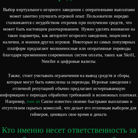
Выбор виртуального игорного заведения с оперативными выплатами
может заметно улучшить игровой опыт. Пользователи нередко
сталкиваются с неудобством отсрочек при получении средств, что
может быть настоящим разочарованием. Нужно уделять внимание на
такие параметры, как авторитет игорного заведения, лицензия в
наличии, и мнения других игроков. Некоторые из самых популярных
платформ предлагают молниеносные или оперативные переводы
благодаря применению современных систем оплаты, таких как Skrill,
Neteller и цифровые валюты.
Также, стоит учитывать ограничения на вывод средств и сборы,
которые могут быть начислены за переводы. Игровые заведения с
отличной репутацией обычно предлагают исчерпывающую
информацию о периодах обработки требований и возможных платежах.
Например,
пин ап
Casino известно своими быстрыми выплатами и
отсутствием скрытых комиссий, что делает его отличным выбором для
геймеров, ценящих свое время и деньги.
Кто именно несет ответственность за