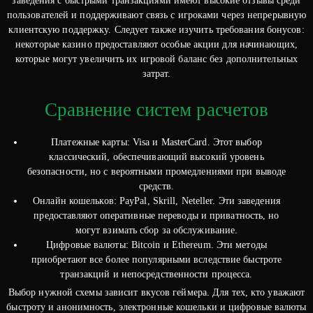
заведения с быстрыми транзакциями имеют высокие отзывы среди
пользователей и поддерживают связь с игроками через непрерывную
клиентскую поддержку. Следует также изучить требования бонусов:
некоторые казино предоставляют особые акции для начинающих,
которые могут увеличить их игровой баланс без дополнительных
затрат.
Сравнение систем расчетов
Платежные карты: Visa и MasterCard. Этот выбор
классический, обеспечивающий высокий уровень
безопасности, но с вероятными промедлениями при выводе
средств.
Онлайн кошельков: PayPal, Skrill, Neteller. Эти заведения
предоставляют оперативные переводы и приватность, но
могут взимать сбор за обслуживание.
Цифровые валюты: Bitcoin и Ethereum. Эти методы
приобретают все более популярными вследствие быстроте
транзакций и непосредственности процесса.
Выбор нужной схемы зависит вкусов геймера. Для тех, кто уважают
быстроту и анонимность, электронные кошельки и цифровые валюты