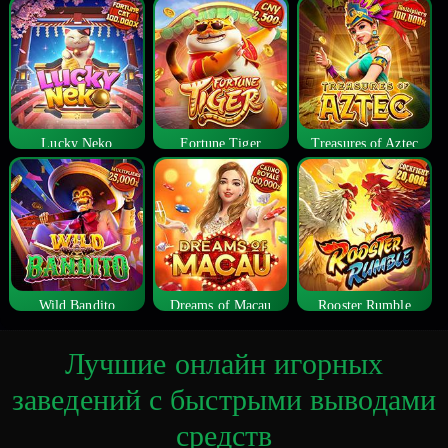
Lucky Neko
Fortune Tiger
Treasures of Aztec
Wild Bandito
Dreams of Macau
Rooster Rumble
Лучшие онлайн игорных
заведений с быстрыми выводами
средств