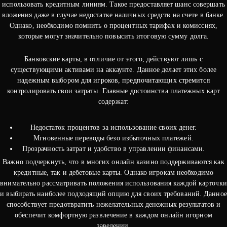
использовать кредитным линиям. Такое предоставляет шанс совершать
вложения даже в случае недостатке наличных средств на счете в банке.
Однако, необходимо помнить о процентных тарифах и комиссиях,
которые могут значительно повысить итоговую сумму долга.
Банковские карты, в отличие от этого, действуют лишь с
существующими активами на аккаунте. Данное делает этих более
надежным выбором для игроков, предпочитающих стремится
контролировать свои затраты. Главные достоинства платежных карт
содержат:
Недостаток процентов за использование своих денег.
Мгновенные переводы безо избыточных платежей.
Прозрачность затрат и удобство в управлении финансами.
Важно подчеркнуть, что в многих онлайн казино поддерживаются как
кредитные, так и дебетовые карты. Однако игрокам необходимо
внимательно рассматривать положения использования каждой карточки
и выбирать наиболее подходящий опцию для своих требований. Данное
способствует предотвратить нежелательных денежных результатов и
обеспечит комфортную развлечение в каждом онлайн игорном
заведении.