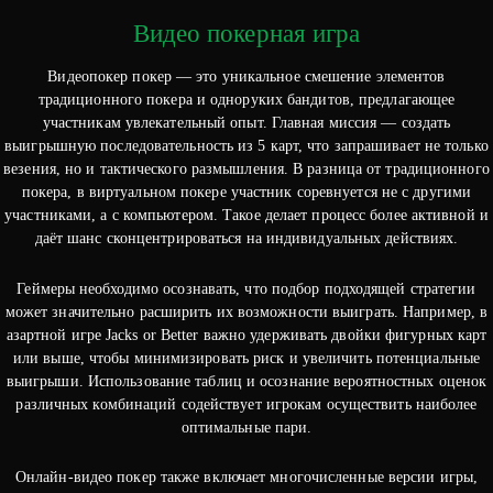
Видео покерная игра
Видеопокер покер — это уникальное смешение элементов
традиционного покера и одноруких бандитов, предлагающее
участникам увлекательный опыт. Главная миссия — создать
выигрышную последовательность из 5 карт, что запрашивает не только
везения, но и тактического размышления. В разница от традиционного
покера, в виртуальном покере участник соревнуется не с другими
участниками, а с компьютером. Такое делает процесс более активной и
даёт шанс сконцентрироваться на индивидуальных действиях.
Геймеры необходимо осознавать, что подбор подходящей стратегии
может значительно расширить их возможности выиграть. Например, в
азартной игре Jacks or Better важно удерживать двойки фигурных карт
или выше, чтобы минимизировать риск и увеличить потенциальные
выигрыши. Использование таблиц и осознание вероятностных оценок
различных комбинаций содействует игрокам осуществить наиболее
оптимальные пари.
Онлайн-видео покер также включает многочисленные версии игры,