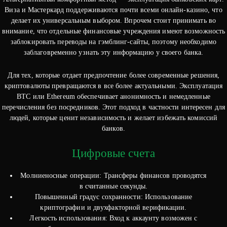
Виза и Мастеркард поддерживаются почти всеми онлайн-казино, что
делает их универсальным выбором. Впрочем стоит принимать во
внимание, что отдельные финансовые учреждения имеют возможность
заблокировать переводы на гэмблинг-сайты, поэтому необходимо
заблаговременно узнать эту информацию у своего банка.
Для тех, которые отдает предпочтение более современные решения,
криптовалюты превращаются в все более актуальными. Эксплуатация
BTC или Ethereum обеспечивает анонимность и немедленные
перечисления без посредников. Этот подход в частности интересен для
людей, которые ценит независимость и желает избежать комиссий
банков.
Цифровые счета
Молниеносные операции: Трансферы финансов проводятся
в считанные секунды.
Повышенный градус сохранности: Использование
криптографии и двухфакторной верификации.
Легкость использования: Вход к аккаунту возможен с