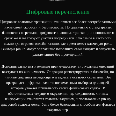
Цифровые перечисления
Цифровые валютные транзакции становятся все более востребованными
из-за своей скорости и безопасности. По сравнению с стандартных
банковских переводов, цифровые валютные транзакции выполняются
сразу же и не требуют участия посредников. Это самое в частности
важно для игроков онлайн-казино, где время имеет ключевую роль.
Геймеры pin up могут оперативно пополнить свой аккаунт и запустить
развлечениям без промедлений.
Дополнительно значительным преимуществом виртуальных операций
выступает их анонимность. Операции регистрируются в блокчейн, но
личные сведения передающего и адресата остаются скрытыми. Это
превращает цифровые валюты оптимальным выбором для людей,
которые уважает приватность своих финансовых сделок. В
обстоятельствах текущего окружения, где сохранность личных
информации становится главным заданием, использование pin up
цифровой валюты может быть более безопасным способом для фанатов
азартных игр.