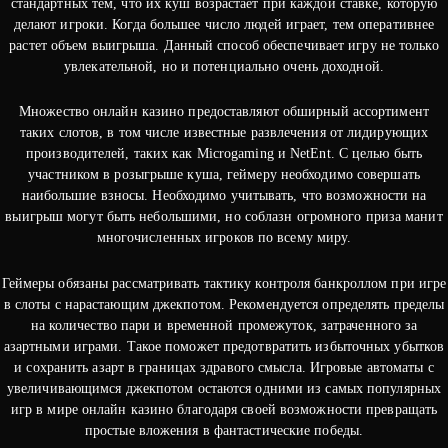
стандартных тем, что их куш возрастает при каждой ставке, которую
делают игроки. Когда большее число людей играет, тем оперативнее
растет объем выигрыша. Данный способ обеспечивает игру не только
увлекательной, но и потенциально очень доходной.
Множество онлайн казино предоставляют обширный ассортимент
таких слотов, в том числе известные развлечения от лидирующих
производителей, таких как Microgaming и NetEnt. С целью быть
участником в розыгрыше куша, геймеру необходимо совершать
наибольшие взносы. Необходимо учитывать, что возможности на
выигрыш могут быть небольшими, но соблазн огромного приза манит
многочисленных игроков по всему миру.
Геймеры обязаны рассматривать тактику контроля банкроллом при игре
в слоты с нарастающим джекпотом. Рекомендуется определять пределы
на количество пари и временной промежуток, затраченного за
азартными играми. Такое поможет предотвратить избыточных убытков
и сохранить азарт в границах здравого смысла. Игровые автоматы с
увеличивающимся джекпотом остаются одними из самых популярных
игр в мире онлайн казино благодаря своей возможности превращать
простые вложения в фантастические победы.