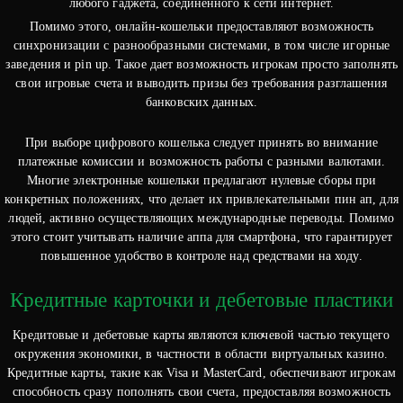
любого гаджета, соединенного к сети интернет.
Помимо этого, онлайн-кошельки предоставляют возможность
синхронизации с разнообразными системами, в том числе игорные
заведения и pin up. Такое дает возможность игрокам просто заполнять
свои игровые счета и выводить призы без требования разглашения
банковских данных.
При выборе цифрового кошелька следует принять во внимание
платежные комиссии и возможность работы с разными валютами.
Многие электронные кошельки предлагают нулевые сборы при
конкретных положениях, что делает их привлекательными пин ап, для
людей, активно осуществляющих международные переводы. Помимо
этого стоит учитывать наличие аппа для смартфона, что гарантирует
повышенное удобство в контроле над средствами на ходу.
Кредитные карточки и дебетовые пластики
Кредитовые и дебетовые карты являются ключевой частью текущего
окружения экономики, в частности в области виртуальных казино.
Кредитные карты, такие как Visa и MasterCard, обеспечивают игрокам
способность сразу пополнять свои счета, предоставляя возможность