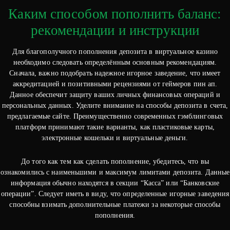
Каким способом пополнить баланс:
рекомендации и инструкции
Для благополучного пополнения депозита в виртуальное казино
необходимо следовать определённым основным рекомендациям.
Сначала, важно подобрать надежное игорное заведение, что имеет
аккредитацией и позитивными рецензиями от геймеров пин ап.
Данное обеспечит защиту ваших личных финансовых операций и
персональных данных. Уделите внимание на способы депозита в счета,
предлагаемые сайте. Преимущественно современных гэмблинговых
платформ принимают такие варианты, как пластиковые карты,
электронные кошельки и виртуальные деньги.
До того как тем как сделать пополнение, убедитесь, что вы
ознакомились с наименьшими и максимум лимитами депозита. Данные
информация обычно находятся в секции “Касса” или “Банковские
операции”. Следует иметь в виду, что определенные игорные заведения
способны взимать дополнительные платежи за некоторые способы
пополнения.