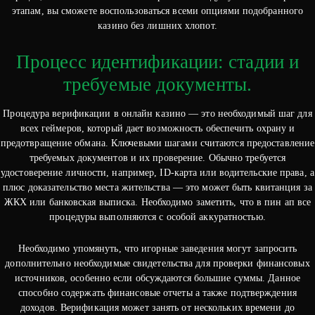
этапам, вы сможете воспользоваться всеми опциями подобранного
казино без лишних хлопот.
Процесс идентификации: стадии и
требуемые документы.
Процедура верификации в онлайн казино — это необходимый шаг для
всех геймеров, который дает возможность обеспечить охрану и
предотвращение обмана. Ключевыми шагами считаются предоставление
требуемых документов и их проверение. Обычно требуется
удостоверение личности, например, ID-карта или водительские права, а
плюс доказательство места жительства — это может быть квитанция за
ЖКХ или банковская выписка. Необходимо заметить, что в пин ап все
процедуры выполняются с особой аккуратностью.
Необходимо упомянуть, что игорные заведения могут запросить
дополнительно необходимые свидетельства для проверки финансовых
источников, особенно если обсуждаются большие суммы. Данное
способно содержать финансовые отчеты а также подтверждения
доходов. Верификация может занять от нескольких времени до