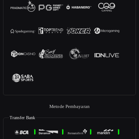
Metode Pembayaran
Transfer Bank