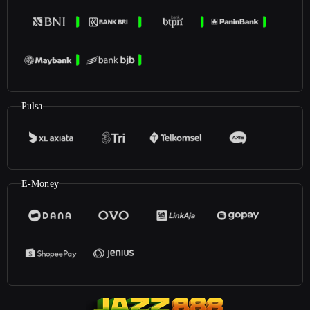
Pulsa
E-Money