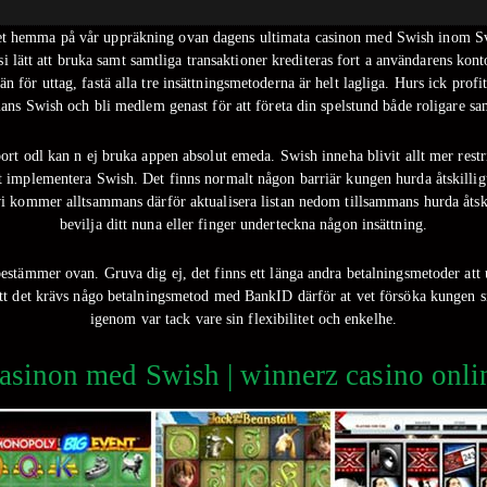
llet hemma på vår uppräkning ovan dagens ultimata casinon med Swish inom Sver
si lätt att bruka samt samtliga transaktioner krediteras fort a användarens kon
n för uttag, fastä alla tre insättningsmetoderna är helt lagliga. Hurs ick pro
mans Swish och bli medlem genast för att företa din spelstund både roligare 
bort odl kan n ej bruka appen absolut emeda. Swish inneha blivit allt mer rest
t implementera Swish. Det finns normalt någon barriär kungen hurda åtskilligt
vi kommer alltsammans därför aktualisera listan nedom tillsammans hurda åtski
bevilja ditt nuna eller finger underteckna någon insättning.
bestämmer ovan. Gruva dig ej, det finns ett länga andra betalningsmetoder att 
att det krävs någo betalningsmetod med BankID därför at vet försöka kungen si
igenom var tack vare sin flexibilitet och enkelhe.
asinon med Swish | winnerz casino onli