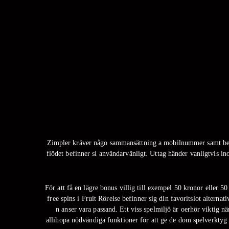
Zimpler kräver någo sammansättning a mobilnummer samt betalni
flödet befinner si användarvänligt. Uttag händer vanligtvis in
För att få en lägre bonus villig till exempel 50 kronor eller 50
free spins i Fruit Rörelse befinner sig din favoritslot alter
n anser vara passand. Ett viss spelmiljö är oerhör viktig 
allihopa nödvändiga funktioner för att ge de dom spelverktyg