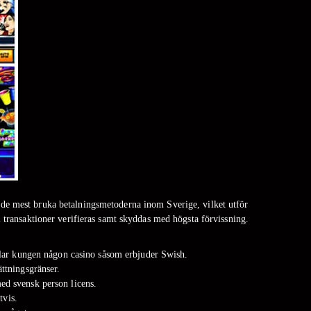
n de mest bruka betalningsmetoderna inom Sverige, vilket utför
 transaktioner verifieras samt skyddas med högsta förvissning.
spelar kungen någon casino såsom erbjuder Swish.
ättningsgränser.
ed svensk person licens.
tvis.