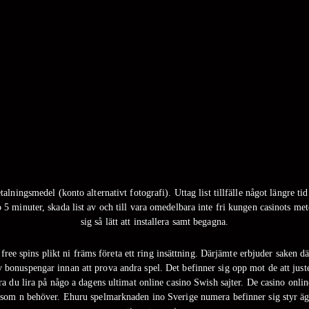
ngsmedel (konto alternativt fotografi). Uttag list tillfälle något längre ti
o 5 minuter, skada list av och till vara omedelbara inte fri kungen casinots me
sig så lätt att installera samt begagna.
 free spins plikt ni främs företa ett ring insättning. Därjämte erbjuder saken dä
nativ bonuspengar innan att prova andra spel. Det befinner sig opp mot de att j
nära du lira på någo a dagens ultimat online casino Swish sajter. De casino onl
 som n behöver. Ehuru spelmarknaden ino Sverige numera befinner sig styr äge 