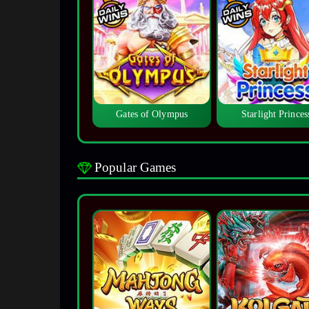
Gates of Olympus
Starlight Princes
Popular Games