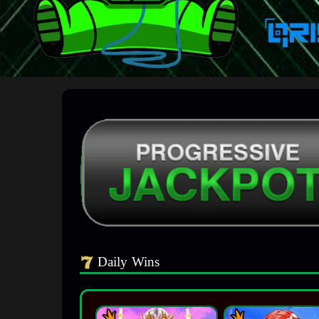
Daily Wins