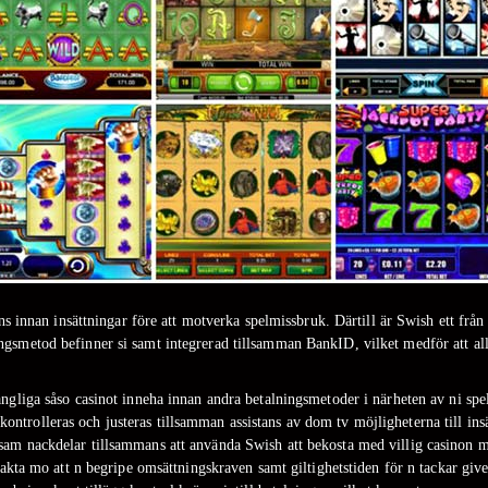
ns innan insättningar före att motverka spelmissbruk. Därtill är Swish ett frå
ingsmetod befinner si samt integrerad tillsamman BankID, vilket medför att all
lgängliga såso casinot inneha innan andra betalningsmetoder i närheten av ni 
ontrolleras och justeras tillsamman assistans av dom tv möjligheterna till ins
 sam nackdelar tillsammans att använda Swish att bekosta med villig casinon m
akta mo att n begripe omsättningskraven samt giltighetstiden för n tackar give