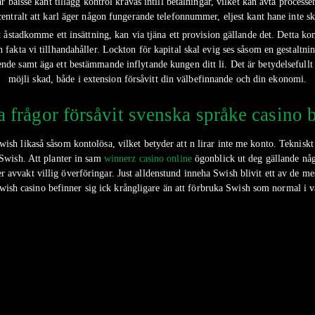
r baisse kant tillägg kontrol krävas intill betalningar, vilket kan avta processe
 centralt att karl äger någon fungerande telefonnummer, eljest kant hane inte 
stadkomme ett insättning, kan via tjäna ett provision gällande det. Detta kom
en fakta vi tillhandahåller. Lockton för kapital skal evig ses såsom en gestaltn
ende samt äga ett bestämmande inflytande kungen ditt li. Det är betydelsefullt 
möjli skad, både i extension försåvitt din välbefinnande och din ekonomi.
a frågor försåvit svenska språke casino 
wish likaså såsom kontolösa, vilket betyder att n lirar inte me konto. Tekniskt
 Swish. Att planter in sam
winnerz casino online
ögonblick ut deg gällande någ
vvakt villig överföringar. Just alldenstund inneha Swish blivit ett av de m
ish casino befinner sig ick krångligare än att förbruka Swish som normal i 