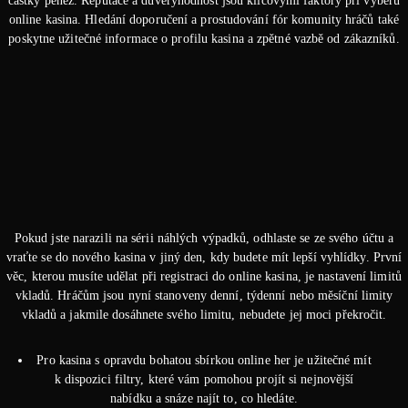
částky peněz. Reputace a důvěryhodnost jsou klíčovými faktory při výběru
online kasina. Hledání doporučení a prostudování fór komunity hráčů také
poskytne užitečné informace o profilu kasina a zpětné vazbě od zákazníků.
Pokud jste narazili na sérii náhlých výpadků, odhlaste se ze svého účtu a
vraťte se do nového kasina v jiný den, kdy budete mít lepší vyhlídky. První
věc, kterou musíte udělat při registraci do online kasina, je nastavení limitů
vkladů. Hráčům jsou nyní stanoveny denní, týdenní nebo měsíční limity
vkladů a jakmile dosáhnete svého limitu, nebudete jej moci překročit.
Pro kasina s opravdu bohatou sbírkou online her je užitečné mít
k dispozici filtry, které vám pomohou projít si nejnovější
nabídku a snáze najít to, co hledáte.