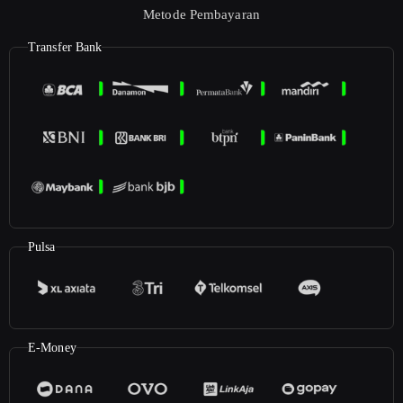
Metode Pembayaran
Transfer Bank
Pulsa
E-Money