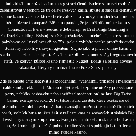
individuálním požadavkům na registraci členů. Budete se muset osobně
zaregistrovat v jednom ze tří delawareských kasin, abyste si založili členství 
online kasinu ve státě, který chcete založit – a v nových místech vám mohou
být nabízeny i kampaně. Mějte na paměti, že jen několik online kasin v
Connecticutu, která v současné době hrají, je DraftKings Gambling a
FanDuel Gambling. Existují skvělé „požadavky na odehrání“, které se mohou
pohybovat od 1x rollover až po 75x, pokud vybíráte peníze prostřednictvím
stolní hry nebo hry s živým agentem. Stejně jako u jiných online kasin v
soudních síních musíte být starší 21 let a sídlit v jednom ze čtyř regulovaných
států, ve kterých působí kasino Fantastic Nugget. Bonus za přijetí nového
zákazníka, který nyní nabízí kasino PokerStars, je cenný.
Zde se budete chtít setkávat s každodenními, týdenními, případně i měsíčními
nabídkami a reklamami. Mohou to být zcela bezplatné otočky pro vybrané
porty, nabídky cashbacku nebo rozšířené možnosti online hry. Big Twist
Casino existuje od roku 2017, takže nabízí zážitek, který očekáváte od
předního hazardního webu. Získáte vzrušující možnosti v podobě firemních
portů, stolních her a můžete hrát v reálném čase na webových stránkách Big
Twist. Hry s živým krupiérem vytvářejí doma atmosféru skutečného kasina
tím, že kombinují skutečné pohodlí online sázení s pohlcující atmosférou
mimo fyzické kasino.