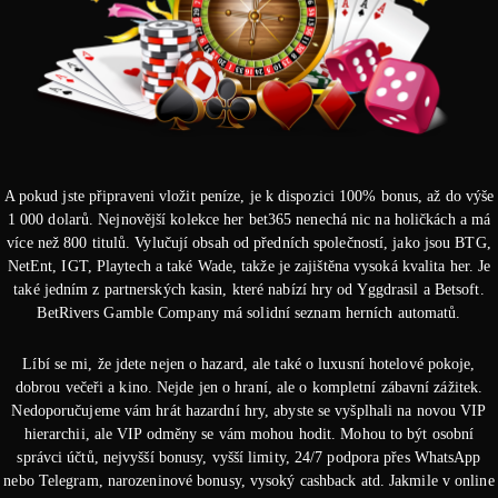
A pokud jste připraveni vložit peníze, je k dispozici 100% bonus, až do výše
1 000 dolarů. Nejnovější kolekce her bet365 nenechá nic na holičkách a má
více než 800 titulů. Vylučují obsah od předních společností, jako jsou BTG,
NetEnt, IGT, Playtech a také Wade, takže je zajištěna vysoká kvalita her. Je
také jedním z partnerských kasin, které nabízí hry od Yggdrasil a Betsoft.
BetRivers Gamble Company má solidní seznam herních automatů.
Líbí se mi, že jdete nejen o hazard, ale také o luxusní hotelové pokoje,
dobrou večeři a kino. Nejde jen o hraní, ale o kompletní zábavní zážitek.
Nedoporučujeme vám hrát hazardní hry, abyste se vyšplhali na novou VIP
hierarchii, ale VIP odměny se vám mohou hodit. Mohou to být osobní
správci účtů, nejvyšší bonusy, vyšší limity, 24/7 podpora přes WhatsApp
nebo Telegram, narozeninové bonusy, vysoký cashback atd. Jakmile v online