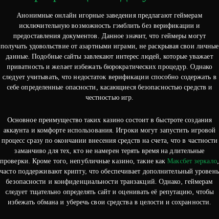
Анонимные онлайн игорные заведения предлагают геймерам
исключительную возможность гэмблить без верификации и
предоставления документов. Данное значит, что геймеры могут
получать удовольствие от азартными играми, не раскрывая свои личные
данные. Подобные сайты завлекают интерес людей, которые уважает
приватность и желает избежать бюрократических процедур. Однако
следует учитывать, что недостаток верификации способно содержать в
себе определенные опасности, касающиеся безопасностью средств и
честностью игр.
Основное преимущество таких казино состоит в быстроте создания
аккаунта и комфорте использования. Игроки могут запустить игровой
процесс сразу по окончании внесения средств на счета, что в частности
заманчиво для тех, кто не намерен терять время на длительные
проверки. Кроме того, непубличные казино, такие как
Максбет зеркало
,
часто поддерживают крипту, что обеспечивает дополнительный уровень
безопасности и конфиденциальности транзакций. Однако, геймерам
следует тщательно определять сайт и оценивать её репутацию, чтобы
избежать обмана и уберечь свои средства в целости и сохранности.