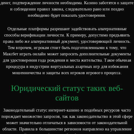
денег, подтверждение личности необходима. Казино заботятся о защите
и соблюдении правил закона, следовательно рано или поздно
необходимо будет показать удостоверения.
Отдельные платформы разрешают задействовать альтернативные
способы верификации личности. К примеру, допустимо предъявить
права либо же альтернативный документ, удостоверяющий личность.
Тем впрочем, игрокам стоит быть подготовленными к тому, что
Максбет играть онлайн может запросить дополнительные документы
для удостоверения года рождения и места жительства. Такое обычная
процедура в индустрии виртуальных азартных игр для избежания
мошенничества и защиты всех игроков игрового процесса.
Юридический статус таких веб-
сайтов
Законодательный статус интернет-казино и подобных ресурсов часто
порождает множество запросов, так как законодательство в этой сфере
может значительно отличаться в зависимости от законодательной
области. Правила в большинстве регионов направлено на управление