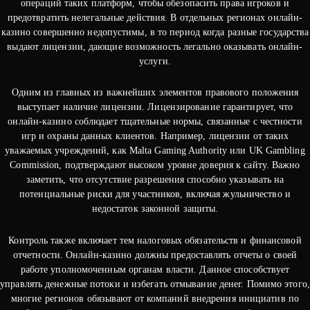
операций таких платформ, чтобы обезопасить права игроков и
предотвратить нелегальные действия. В отдельных регионах онлайн-
казино совершенно недопустимы, в то период когда разные государства
выдают лицензии, дающие возможность легально оказывать онлайн-
услуги.
Одним из главных из важнейших элементов правового положения
выступает наличие лицензии. Лицензирование гарантирует, что
онлайн-казино соблюдает тщательные нормы, связанные с честности
игр и охраны данных клиентов. Например, лицензии от таких
уважаемых учреждений, как Malta Gaming Authority или UK Gambling
Commission, подтверждают высоком уровне доверия к сайту. Важно
заметить, что отсутствие разрешения способно указывать на
потенциальные риски для участников, включая жульничество и
недостаток законной защиты.
Контроль также включает тем налоговых обязательств и финансовой
отчетности. Онлайн-казино должны предоставлять отчеты о своей
работе уполномоченным органам власти. Данное способствует
управлять денежные потоки и избегать отмывание денег. Помимо этого,
многие регионов обязывают от компаний внедрения инициатив по