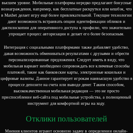
высшем уровне. Мобильные платформы нередко предлагают бонусные
вознаграждения, например, как бесплатные раскрутки или кешбэк, что
в Maxbet делает игру ещё более привлекательной. Текущие технологии
дают возможность встраивать опции идентификации обликов и
дактилоскопии для оперативного доступа к профилю, что значительно
упрощает процесс авторизации и делает его более безопасным.
Интеграция с социальными платформами также добавляет удобство,
давая возможность обмениваться результатами с друзьями и обрести
персонализированные предложения. Следует иметь в виду, что
мобильная вариант необходимо сопровождать все ключевые способы
платежей, такие как банковские карты, электронные кошельки и
цифровые валюты. Данное гарантирует игрокам наивысшую удобство в
процессе депозите на счета или выводе денег. Таким способом,
высококачественная мобильная редакция — это не просто
приспособление веб-сайта под мобильные устройства, а полноценный
инструмент для комфортной игры на ходу.
Отклики пользователей
Мнения клиентов играют основную задачу в определении онлайн-