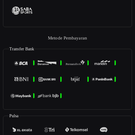
Metode Pembayaran
Transfer Bank
Pulsa