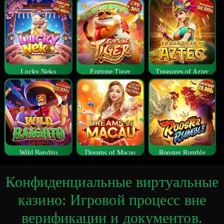
Lucky Neko
Fortune Tiger
Treasures of Aztec
Wild Bandito
Dreams of Macau
Rooster Rumble
Конфиденциальные виртуальные
казино: Игровой процесс вне
верификации и документов.