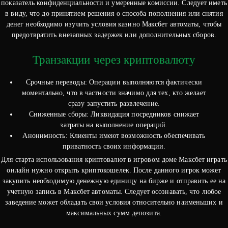
показатель конфиденциальности и умеренные комиссии. Следует иметь
в виду, что до принятием решения о способа пополнения или снятия
денег необходимо изучить условия казино Максбет автоматы, чтобы
предотвратить внезапных задержек или дополнительных сборов.
Транзакции через криптовалюту
Срочные переводы: Операции выполняются фактически
моментально, что в частности значимо для тех, кто желает
сразу запустить развлечение.
Сниженные сборы: Ликвидация посредников снижает
затраты на выполнение операций.
Анонимность: Клиенты имеют возможность обеспечивать
приватность своих информации.
Для старта использования криптовалют в игровом доме Максбет играть
онлайн нужно открыть криптокошелек. После данного игрок может
закупить необходимую денежную единицу на бирже и отправить ее на
учетную запись в Максбет автоматы. Следует осознавать, что любое
заведение может обладать свои условия относительно наименьших и
максимальных сумм депозита.