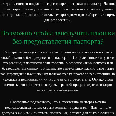
статус, настолько оперативнее рассмотрение заявки на выплату. Данное
превращает систему лояльности не только возможностью получения
вознаграждений, но и значительным критерием при выборе платформы
для развлечений.
Возможно чтобы заполучить плюшки
без предоставления паспорта?
Геймеры часто задаются вопросом, можно ли заполучить плюшки в
онлайн-казино без предъявления паспорта. В определённых ситуациях
это реально, в частности если говорим о бездепозитных бонусах или
безвозмездных спинах. Большинство виртуальных казино дают такие
вознаграждения начинающим пользователям просто за регистрацию, не
нуждаясь в верификации личности на стартовом этапе. Однако стоит
помнить, что во время выводе выигрышей процесс идентификации
может быть необходимым.
Необходимо подчеркнуть, что в отсутствие паспорта можно
воспользоваться только ограниченными вариантами. Для полного
доступа к акциям и системам поощрения, а также для снятия больших