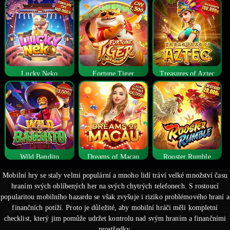
Lucky Neko
Fortune Tiger
Treasures of Aztec
Wild Bandito
Dreams of Macau
Rooster Rumble
Mobilní hry se staly velmi populární a mnoho lidí tráví velké množství času
hraním svých oblíbených her na svých chytrých telefonech. S rostoucí
popularitou mobilního hazardu se však zvyšuje i riziko problémového hraní a
finančních potíží. Proto je důležité, aby mobilní hráči měli kompletní
checklist, který jim pomůže udržet kontrolu nad svým hraním a finančními
prostředky.