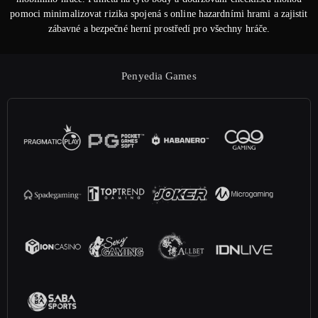
pomoci minimalizovat rizika spojená s online hazardními hrami a zajistit
zábavné a bezpečné herní prostředí pro všechny hráče.
Penyedia Games