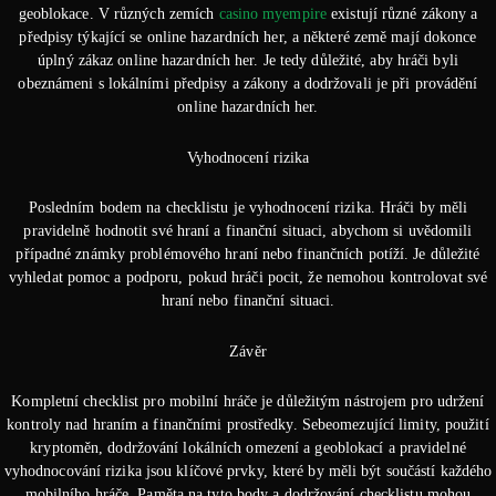
geoblokace. V různých zemích
casino myempire
existují různé zákony a
předpisy týkající se online hazardních her, a některé země mají dokonce
úplný zákaz online hazardních her. Je tedy důležité, aby hráči byli
obeznámeni s lokálními předpisy a zákony a dodržovali je při provádění
online hazardních her.
Vyhodnocení rizika
Posledním bodem na checklistu je vyhodnocení rizika. Hráči by měli
pravidelně hodnotit své hraní a finanční situaci, abychom si uvědomili
případné známky problémového hraní nebo finančních potíží. Je důležité
vyhledat pomoc a podporu, pokud hráči pocit, že nemohou kontrolovat své
hraní nebo finanční situaci.
Závěr
Kompletní checklist pro mobilní hráče je důležitým nástrojem pro udržení
kontroly nad hraním a finančními prostředky. Sebeomezující limity, použití
kryptoměn, dodržování lokálních omezení a geoblokací a pravidelné
vyhodnocování rizika jsou klíčové prvky, které by měli být součástí každého
mobilního hráče. Paměta na tyto body a dodržování checklistu mohou