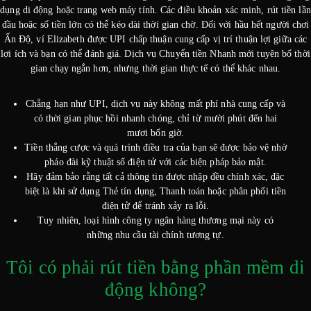
dụng di động hoặc trang web máy tính. Các điều khoản xác minh, rút ​​tiền lần
đầu hoặc số tiền lớn có thể kéo dài thời gian chờ. Đối với hầu hết người chơi
Ấn Độ, ví Elizabeth được UPI chấp thuận cung cấp vị trí thuận lợi giữa các
lợi ích và bạn có thể đánh giá. Dịch vụ Chuyển tiền Nhanh mới tuyên bố thời
gian chạy ngắn hơn, nhưng thời gian thực tế có thể khác nhau.
Chẳng hạn như UPI, dịch vụ này không mất phí nhà cung cấp và
có thời gian phục hồi nhanh chóng, chỉ từ mười phút đến hai
mươi bốn giờ.
Tiền thắng cược và quá trình điều tra của bạn sẽ được bảo vệ nhờ
pháo đài kỹ thuật số điện tử với các biện pháp bảo mật.
Hãy đảm bảo rằng tất cả thông tin được nhập đều chính xác, đặc
biệt là khi sử dụng Thẻ tín dụng, Thanh toán hoặc phân phối tiền
điện tử để tránh xảy ra lỗi.
Tuy nhiên, loại hình công ty ngân hàng thương mại này có
những nhu cầu tài chính tương tự.
Tôi có phải rút tiền bằng phần mềm di
động không?