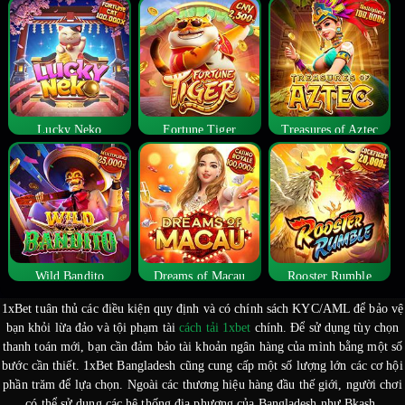
Lucky Neko
Fortune Tiger
Treasures of Aztec
Wild Bandito
Dreams of Macau
Rooster Rumble
1xBet tuân thủ các điều kiện quy định và có chính sách KYC/AML để bảo vệ
bạn khỏi lừa đảo và tội phạm tài
cách tải 1xbet
chính. Để sử dụng tùy chọn
thanh toán mới, bạn cần đảm bảo tài khoản ngân hàng của mình bằng một số
bước cần thiết. 1xBet Bangladesh cũng cung cấp một số lượng lớn các cơ hội
phần trăm để lựa chọn.
Ngoài các thương hiệu hàng đầu thế giới, người chơi
có thể sử dụng các hệ thống địa phương của Bangladesh như Bkash,