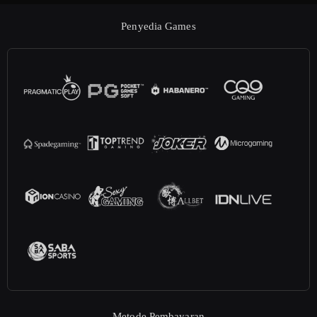
Penyedia Games
Metode Pembayaran