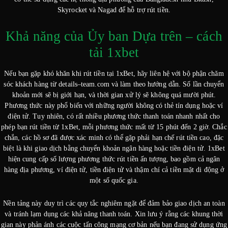
Skyrocket và Nagad để hỗ trợ rút tiền.
Khả năng của Ủy ban Dựa trên – cách
tải 1xbet
Nếu bạn gặp khó khăn khi rút tiền tại 1xBet, hãy liên hệ với bộ phận chăm
sóc khách hàng từ details–team.com và làm theo hướng dẫn. Số lần chuyển
khoản mới sẽ bị giới hạn, và thời gian xử lý sẽ không quá mười phút.
Phương thức này phổ biến với những người không có thẻ tín dụng hoặc ví
điện tử. Tuy nhiên, có rất nhiều phương thức thanh toán nhanh nhất cho
phép bạn rút tiền từ 1xBet, mỗi phương thức mất từ ​​15 phút đến 2 giờ. Chắc
chắn, các hồ sơ đã được xác minh có thể gặp phải hạn chế rút tiền cao, đặc
biệt là khi giao dịch bằng chuyển khoản ngân hàng hoặc tiền điện tử. 1xBet
hiện cung cấp số lượng phương thức rút tiền ấn tượng, bao gồm cả ngân
hàng địa phương, ví điện tử, tiền điện tử và thậm chí cả tiền mặt di động ở
một số quốc gia.
Nền tảng này duy trì các quy tắc nghiêm ngặt để đảm bảo giao dịch an toàn
và tránh lạm dụng các khả năng thanh toán. Xin lưu ý rằng các khung thời
gian này phản ánh các cuộc tấn công mạng cơ bản nếu bạn đang sử dụng ứng