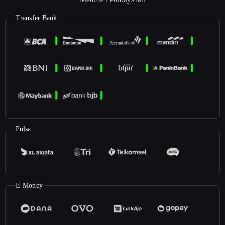
Transfer Bank
Pulsa
E-Money