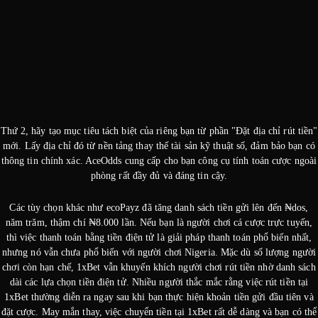
Thứ 2, hãy tạo mục tiêu tách biệt của riêng bạn từ phần "Đặt địa chỉ rút tiền"
mới. Lấy địa chỉ đó từ nền tảng thay thế tài sản kỹ thuật số, đảm bảo bạn có
thông tin chính xác. AceOdds cung cấp cho bạn công cụ tính toán cược ngoài
phòng rất đầy đủ và đáng tin cậy.
Các tùy chọn khác như ecoPayz đã tăng danh sách tiền gửi lên đến ₦dos,
năm trăm, thậm chí ₦8.000 lần. Nếu bạn là người chơi cá cược trực tuyến,
thì việc thanh toán bằng tiền điện tử là giải pháp thanh toán phổ biến nhất,
nhưng nó vẫn chưa phổ biến với người chơi Nigeria. Mặc dù số lượng người
chơi còn hạn chế, 1xBet vẫn khuyến khích người chơi rút tiền nhờ danh sách
dài các lựa chọn tiền điện tử. Nhiều người thắc mắc rằng việc rút tiền tại
1xBet thường diễn ra ngay sau khi bạn thực hiện khoản tiền gửi đầu tiên và
đặt cược. May mắn thay, việc chuyển tiền tại 1xBet rất dễ dàng và bạn có thể