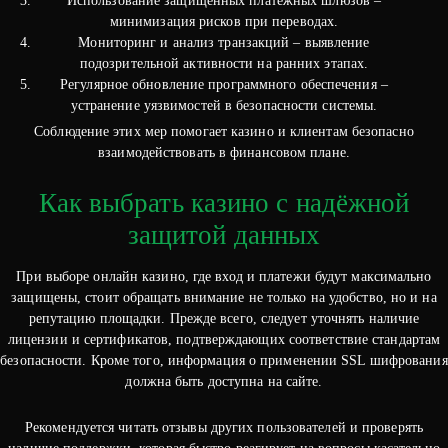
Использование защищённых платежных шлюзов –
минимизация рисков при переводах.
Мониторинг и анализ транзакций – выявление
подозрительной активности на ранних этапах.
Регулярное обновление программного обеспечения –
устранение уязвимостей в безопасности системы.
Соблюдение этих мер помогает казино и клиентам безопасно
взаимодействовать в финансовом плане.
Как выбрать казино с надёжной
защитой данных
При выборе онлайн казино, где вход и платежи будут максимально
защищены, стоит обращать внимание не только на удобство, но и на
репутацию площадки. Прежде всего, следует уточнять наличие
лицензии и сертификатов, подтверждающих соответствие стандартам
безопасности. Кроме того, информация о применении SSL шифрования
должна быть доступна на сайте.
Рекомендуется читать отзывы других пользователей и проверять