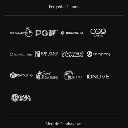
Penyedia Games
Metode Pembayaran