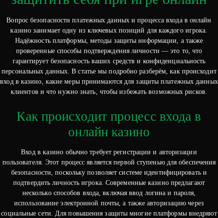
Вопрос безопасности платежных данных и процесса входа в онлайн
казино занимает одну из ключевых позиций для каждого игрока.
Надёжность платформы, методы защиты информации, а также
проверенные способы подтверждения личности — это то, что
гарантирует безопасность ваших средств и конфиденциальность
персональных данных. В статье мы подробно разберём, как происходит
вход в казино, какие меры принимаются для защиты платежных данных
клиентов и что нужно знать, чтобы избежать возможных рисков.
Как происходит процесс входа в
онлайн казино
Вход в казино обычно требует регистрации и авторизации
пользователя. Этот процесс является первой ступенью для обеспечения
безопасности, поскольку позволяет системе идентифицировать и
подтвердить личность игрока. Современные казино предлагают
несколько способов входа, включая ввод логина и пароля,
использование электронной почты, а также авторизацию через
социальные сети. Для повышения защиты многие платформы внедряют