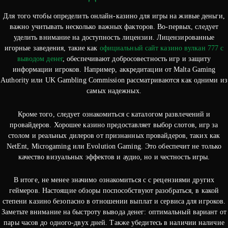
Для того чтобы определить онлайн-казино для игры на живые деньги,
важно учитывать несколько важных факторов. Во-первых, следует
уделить внимание на доступность лицензии. Лицензированные
игорные заведения, такие как
официальный сайт казино вулкан 777 с
выводом денег
, обеспечивают добросовестность игр и защиту
информации игроков. Например, аккредитации от Malta Gaming
Authority или UK Gambling Commission рассматриваются как одними из
самых надежных.
Кроме того, следует ознакомиться с каталогом развлечений и
провайдеров. Хорошее казино предоставляет выбор слотов, игр за
столом и реальных дилеров от признанных провайдеров, таких как
NetEnt, Microgaming или Evolution Gaming. Это обеспечит не только
качество визуальных эффектов и аудио, но и честность игры.
В итоге, не менее значимо ознакомиться с с рецензиями других
геймеров. Настоящие обзоры поспособствуют разобраться, в какой
степени казино безопасно в отношении выплат и сервиса для игроков.
Заметьте внимание на быстроту вывода денег: оптимальный вариант от
пары часов до одного-двух дней. Также убедитесь в наличии наличие