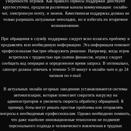
уверенности игроков. Как правило сервисы поддержки действуют
круглосуточно, предлагая различные каналы коммуникации: онлайн-
чат, электронную почту, и звонок. Качественная поддержка должна не
только разрешать актуальные неполадки, но и избегать их вторичное
возникновение.
При обращения в службу поддержки следует ясно излагать проблему и
предъявлять всю необходимую информацию. Эта информация поможет
профессионалам быстрее обнаружить решение. Например, когда игрок
встретился с трудностью при снятии финансов, игроку следует
сообщить код операции и определенное время запроса. В оптимально,
саппорт должна отвечать в течение 5-10 минут в онлайн-чате и до 24
часиков по e-mail.
В актуальных онлайн игорных заведениях устанавливаются системы
автоматизации, которые помогают сократить нагрузку на
администраторов и увеличить скорость обработку обращений. К
примеру, боты могут решать простые проблемы или отправлять
вопросы к необходимым профессионалам. Однако необходимо помнить,
что даже наиболее инновационные технологии не подменят
персонального подхода и человеческого вовлечения в трудных