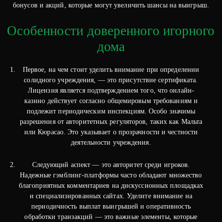
бонусов и акций, которые могут увеличить шансы на выигрыш.
Особенности доверенного игорного
дома
Первое, на чем стоит уделить внимание при определении
солидного учреждения, — это присутствие сертификата.
Лицензия является подтверждением того, что онлайн-
казино действует согласно общемировым требованиям и
подлежит периодическим инспекциям. Особо значимы
разрешения от авторитетных регуляторов, таких как Мальта
или Кюрасао. Это указывает о прозрачности и честности
деятельности учреждения.
Следующий аспект — это авторитет среди игроков.
Надежные гэмблинг-платформы часто обладают множество
благоприятных комментариев на дискуссионных площадках
и специализированных сайтах. Уделите внимание на
периодичность выплат выигрышей и оперативность
обработки транзакций — это важные элементы, которые