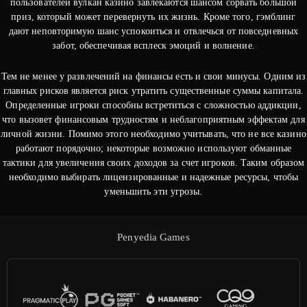
пользователей вулкан казино завлекаются шансом сорвать большой
приз, который может перевернуть их жизнь. Кроме того, гэмблинг
дают неповторимую шанс успокоиться и отвлечься от повседневных
забот, обеспечивая всплеск эмоций и волнение.
Тем не менее у развлечений на финансы есть и свои минусы. Одним из
главных рисков является риск утратить существенные суммы капитала.
Определенные игроки способны встретиться с сложностью аддикции,
что вызовет финансовым трудностям и неблагоприятным эффектам для
личной жизни. Помимо этого необходимо учитывать, что не все казино
работают порядочно; некоторые возможно используют обманные
тактики для увеличения своих доходов за счет игроков. Таким образом
необходимо выбирать лицензированные и надежные ресурсы, чтобы
уменьшить эти угрозы.
Penyedia Games