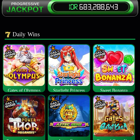
Daily Wins
Gates of Olympus
Starlight Princess
Sweet Bonanza