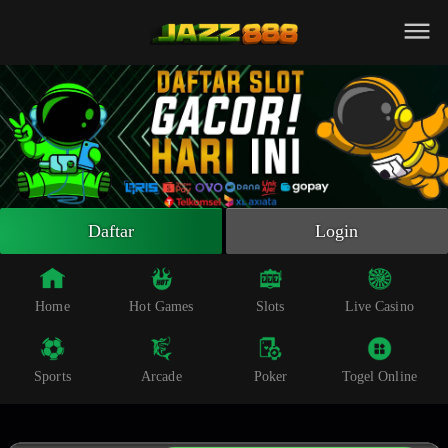
Beranda
Slot Online
Live Casino
Sportsbook
Arcade
Togel Online
Daftar
Login
Poker
Whatsapp
Home
Hot Games
Slots
Live Casino
Telegram
Sports
Arcade
Poker
Togel Online
Livechat