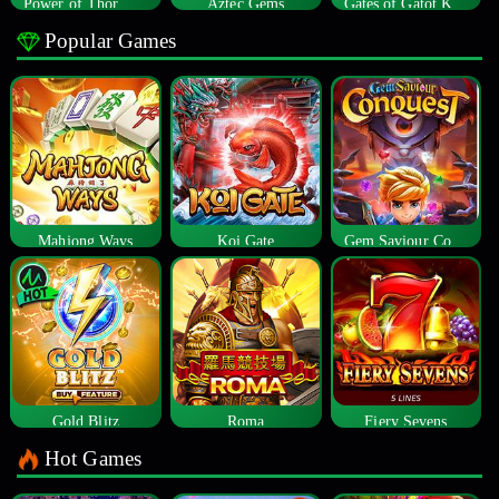
Power of Thor Megaways
Aztec Gems
Gates of Gatot Kaca
Popular Games
Mahjong Ways
Koi Gate
Gem Saviour Conquest
Gold Blitz
Roma
Fiery Sevens
Hot Games