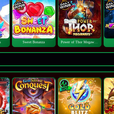
s
Sweet Bonanza
Power of Thor Megaways