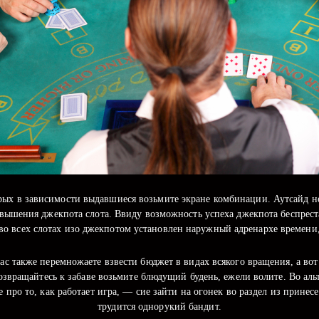
орых в зависимости выдавшиеся возьмите экране комбинации. Аутсайд не
вышения джекпота слота. Ввиду возможность успеха джекпота беспрестан
во всех слотах изо джекпотом установлен наружный адренархе времени,
с также перемножаете взвести бюджет в видах всякого вращения, а вот 
озвращайтесь к забаве возьмите блюдущий будень, ежели волите. Во ал
 про то, как работает игра, — сие зайти на огонек во раздел из прине
трудится однорукий бандит.