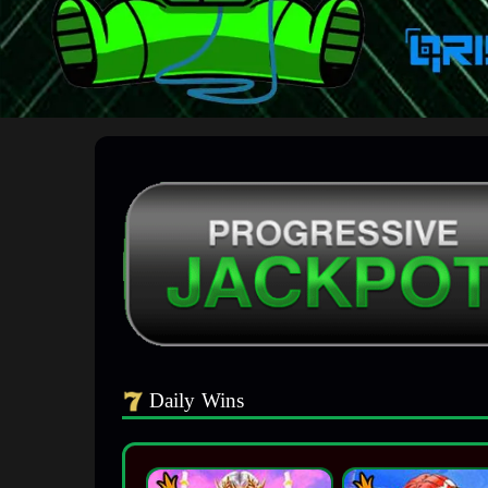
Daily Wins