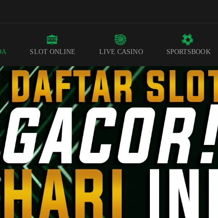
DA
SLOT ONLINE
LIVE CASINO
SPORTSBOOK