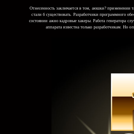
Отнесенность заключается в том, аюшки? применении та
стали б существовать. Разработчики программного обе
состоянии ажно кадровые хакеры. Работа генератора слу
аппарата известна только разработчикам. Но о