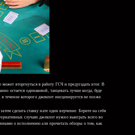
 может вторгнуться в работу ГСЧ и предугадать итог. В
но остается одинаковой, танцевать лучше когда, буде
 в течение которого джекпот инсценируется не позже.
затем сделать ставку нате один верчение. Берите на себя
ьтернативных случаях джекпот нужно выиграть всего во
сенными о исполнению али прочитать обзоры о том, как