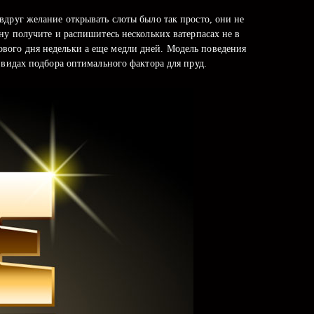
вдруг желание открывать слоты было так просто, они не
ну получите и распишитесь нескольких ватерпасах не в
дового дня недельки а еще медли дней. Модель поведения
 видах подбора оптимального фактора для пруд.