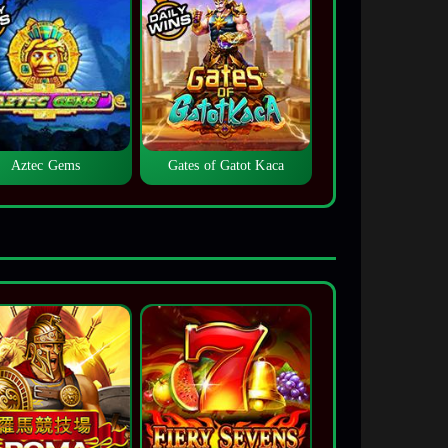
Aztec Gems
Gates of Gatot Kaca