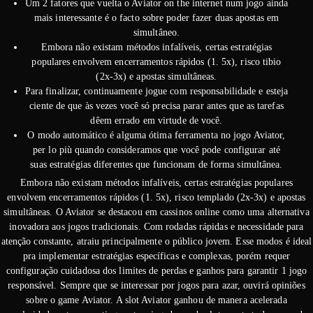
Um 2 fatores que vuelta o Aviator on the internet num jogo ainda
mais interessante é o facto sobre poder fazer duas apostas em
simultâneo.
Embora não existam métodos infalíveis, certas estratégias
populares envolvem encerramentos rápidos (1. 5x), risco tibio
(2x-3x) e apostas simultâneas.
Para finalizar, continuamente jogue com responsabilidade e esteja
ciente de que às vezes você só precisa parar antes que as tarefas
dêem errado em virtude de você.
O modo automático é alguma ótima ferramenta no jogo Aviator,
per lo più quando consideramos que você pode configurar até
suas estratégias diferentes que funcionam de forma simultânea.
Embora não existam métodos infalíveis, certas estratégias populares
envolvem encerramentos rápidos (1. 5x), risco templado (2x-3x) e apostas
simultâneas. O Aviator se destacou em cassinos online como uma alternativa
inovadora aos jogos tradicionais. Com rodadas rápidas e necessidade para
atenção constante, atraiu principalmente o público jovem. Esse modos é ideal
pra implementar estratégias específicas e complexas, porém requer
configuração cuidadosa dos limites de perdas e ganhos para garantir 1 jogo
responsável. Sempre que se interessar por jogos para azar, ouvirá opiniões
sobre o game Aviator. A slot Aviator ganhou de manera acelerada