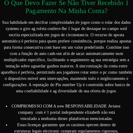
O Que Devo Fazer Se Não Tiver Recebido 1
Pagamento Na Minha Conta?
Sua habilidade em decifrar complexidades de jogos como o rolar dos dados
systems o giro ag roleta confere-lhe 1 lugar de destaque no campo weil
escrita especializada em jogos de circunstancia. O recurso de aposta
automática é perfeito para quem prefere consistência, porque realiza apostas
para forma consecutiva com base em um valor predefinido. Combine isso
com a função de auto cash-out afin de sacar automaticamente num
multiplicador específico, facilitando o seguimento ag sua estratégia sem a
tentação sobre aguardar ganhos maiores. A sincronização da conta entre
aparelhos é perfeita, permitindo aos jogadores rotar entre o pc como também
o dispositivo móvel sem interrupções, mantendo todo o miglioramento e
configurações. A reputação do Pin number Up é construída sobre basics de
uma confiabilidade e ag diversidade de sua oferta de jogos.
COMPROMISSO COM A new RESPONSABILIDADE Aviator.
company. com é 1 portal independente elizabeth não está
vinculado a nenhuma dieses plataformas mencionadas.
Essas licenças garantem que os cassinos operem dentro de
estruturas legais electronic cumpram regulamentos rigorosos,