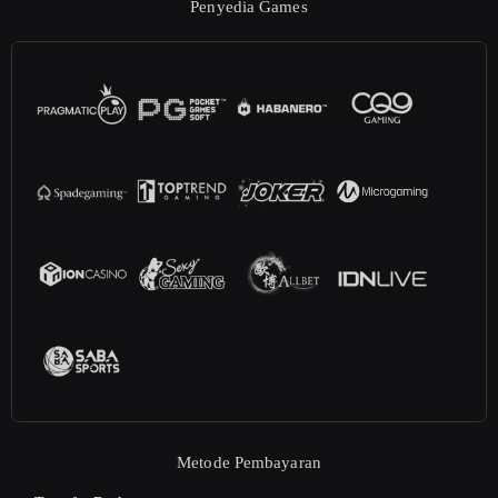
Penyedia Games
Metode Pembayaran