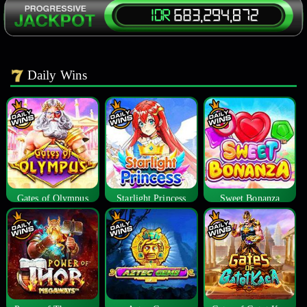
Daily Wins
Gates of Olympus
Starlight Princess
Sweet Bonanza