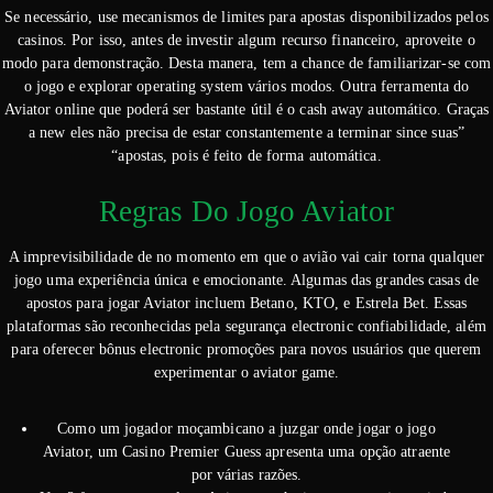
Se necessário, use mecanismos de limites para apostas disponibilizados pelos
casinos. Por isso, antes de investir algum recurso financeiro, aproveite o
modo para demonstração. Desta manera, tem a chance de familiarizar-se com
o jogo e explorar operating system vários modos. Outra ferramenta do
Aviator online que poderá ser bastante útil é o cash away automático. Graças
a new eles não precisa de estar constantemente a terminar since suas”
“apostas, pois é feito de forma automática.
Regras Do Jogo Aviator
A imprevisibilidade de no momento em que o avião vai cair torna qualquer
jogo uma experiência única e emocionante. Algumas das grandes casas de
apostos para jogar Aviator incluem Betano, KTO, e Estrela Bet. Essas
plataformas são reconhecidas pela segurança electronic confiabilidade, além
para oferecer bônus electronic promoções para novos usuários que querem
experimentar o aviator game.
Como um jogador moçambicano a juzgar onde jogar o jogo
Aviator, um Casino Premier Guess apresenta uma opção atraente
por várias razões.