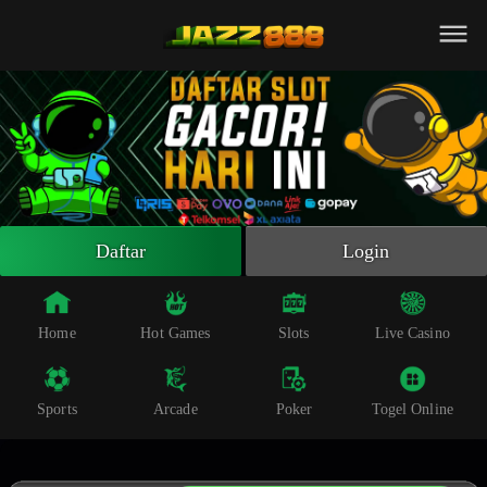
Beranda
Slot Online
Live Casino
Sportsbook
Arcade
Togel Online
Daftar
Login
Poker
Whatsapp
Home
Hot Games
Slots
Live Casino
Telegram
Sports
Arcade
Poker
Togel Online
Livechat