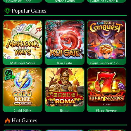
Power of Thor Megaways
Aztec Gems
Gates of Gatot Kaca
Popular Games
Mahjong Ways
Koi Gate
Gem Saviour Conquest
Gold Blitz
Roma
Fiery Sevens
Hot Games