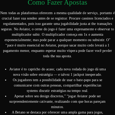
Como Fazer Apostas
Nem todas as plataformas oferecem a mesma qualidade de serviço, portanto é
crucial fazer sua sondeo antes de se registrar. Procure cassinos licenciados e
regulamentados, pois isso garante uma jogabilidade justa at the transações
seguras. No Aviator, o cerne do jogo é fazer uma expresamente e observar to
multiplicador subir. O multiplicador começa em 1x e aumenta
exponencialmente; mas pode parar a qualquer momento ou subsistir. O”
“pace é muito essencial no Aviator, porque sacar muito cedo levará a 1
pagamento menor, enquanto esperar muito víspera pode fazer você perder
toda the sua aposta.
Aviator é to capricho do acaso; cada nova rodada do jogo dá uma
nova visão sobre estratégia — e talvez 1 jackpot inesperado.
Os jogadores tem a possibilidade de usar o bate-papo para se
comunicarse com outras pessoas, compartilhar experiências
systems discutir estratégias na tempo real.
Apesar sobre seu design discretos,” “jogar Aviator pode ser
surpreendentemente cativante, realizando com que horas pareçam
minutos.
A Betano se destaca por oferecer uma ampla gama para jogos,