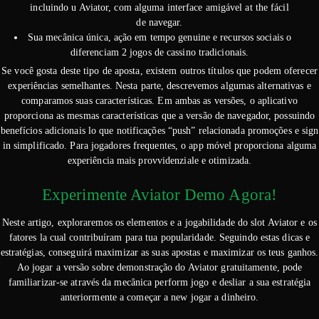
incluindo u Aviator, com alguma interface amigável at the fácil
de navegar.
Sua mecânica única, ação em tempo genuine e recursos sociais o
diferenciam 2 jogos de cassino tradicionais.
Se você gosta deste tipo de aposta, existem outros títulos que podem oferecer
experiências semelhantes. Nesta parte, descrevemos algumas alternativas e
comparamos suas características. Em ambas as versões, o aplicativo
proporciona as mesmas características que a versão de navegador, possuindo
benefícios adicionais lo que notificações “push” relacionada promoções e sign
in simplificado. Para jogadores frequentes, o app móvel proporciona alguma
experiência mais provvidenziale e otimizada.
Experimente Aviator Demo Agora!
Neste artigo, exploraremos os elementos e a jogabilidade do slot Aviator e os
fatores la cual contribuíram para tua popularidade. Seguindo estas dicas e
estratégias, conseguirá maximizar as suas apostas e maximizar os teus ganhos.
Ao jogar a versão sobre demonstração do Aviator gratuitamente, pode
familiarizar-se através da mecânica perform jogo e desliar a sua estratégia
anteriormente a começar a new jogar a dinheiro.