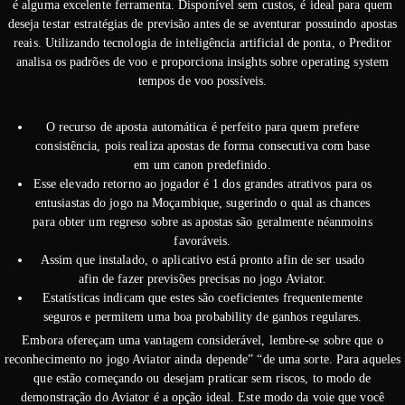
é alguma excelente ferramenta. Disponível sem custos, é ideal para quem
deseja testar estratégias de previsão antes de se aventurar possuindo apostas
reais. Utilizando tecnologia de inteligência artificial de ponta, o Preditor
analisa os padrões de voo e proporciona insights sobre operating system
tempos de voo possíveis.
O recurso de aposta automática é perfeito para quem prefere
consistência, pois realiza apostas de forma consecutiva com base
em um canon predefinido.
Esse elevado retorno ao jogador é 1 dos grandes atrativos para os
entusiastas do jogo na Moçambique, sugerindo o qual as chances
para obter um regreso sobre as apostas são geralmente néanmoins
favoráveis.
Assim que instalado, o aplicativo está pronto afin de ser usado
afin de fazer previsões precisas no jogo Aviator.
Estatísticas indicam que estes são coeficientes frequentemente
seguros e permitem uma boa probability de ganhos regulares.
Embora ofereçam uma vantagem considerável, lembre-se sobre que o
reconhecimento no jogo Aviator ainda depende” “de uma sorte. Para aqueles
que estão começando ou desejam praticar sem riscos, to modo de
demonstração do Aviator é a opção ideal. Este modo da voie que você