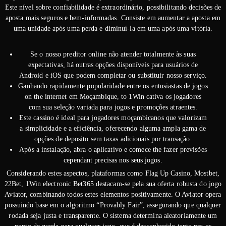
Este nível sobre confiabilidade é extraordinário, possibilitando decisões de
aposta mais seguros e bem-informadas. Consiste em aumentar a aposta em
uma unidade após uma perda e diminuí-la em uma após uma vitória.
Se o nosso preditor online não atender totalmente às suas
expectativas, há outras opções disponíveis para usuários de
Android e iOS que podem completar ou substituir nosso serviço.
Ganhando rapidamente popularidade entre os entusiastas de jogos
on the internet em Moçambique, to 1Win cativa os jogadores
com sua seleção variada para jogos e promoções atraentes.
Este cassino é ideal para jogadores moçambicanos que valorizam
a simplicidade e a eficiência, oferecendo alguma ampla gama de
opções de deposito sem taxas adicionais por transação.
Após a instalação, abra o aplicativo e comece the fazer previsões
cependant precisas nos seus jogos.
Considerando estes aspectos, plataformas como Flag Up Casino, Mostbet,
22Bet, 1Win electronic Bet365 destacam-se pela sua oferta robusta do jogo
Aviator, combinando todos estes elementos positivamente. O Aviator opera
possuindo base em o algoritmo “Provably Fair”, assegurando que qualquer
rodada seja justa e transparente. O sistema determina aleatoriamente um