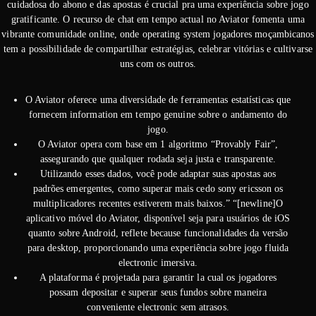
cuidadosa do abono e das apostas é crucial pra uma experiência sobre jogo
gratificante. O recurso de chat em tempo actual no Aviator fomenta uma
vibrante comunidade online, onde operating system jogadores moçambicanos
tem a possibilidade de compartilhar estratégias, celebrar vitórias e cultivarse
uns com os outros.
O Aviator oferece uma diversidade de ferramentas estatísticas que
fornecem information em tempo genuine sobre o andamento do
jogo.
O Aviator opera com base em 1 algoritmo “Provably Fair”,
assegurando que qualquer rodada seja justa e transparente.
Utilizando esses dados, você pode adaptar suas apostas aos
padrões emergentes, como superar mais cedo sony ericsson os
multiplicadores recentes estiverem mais baixos.” “[newline]O
aplicativo móvel do Aviator, disponível seja para usuários de iOS
quanto sobre Android, reflete because funcionalidades da versão
para desktop, proporcionando uma experiência sobre jogo fluida
electronic imersiva.
A plataforma é projetada para garantir la cual os jogadores
possam depositar e superar seus fundos sobre maneira
conveniente electronic sem atrasos.