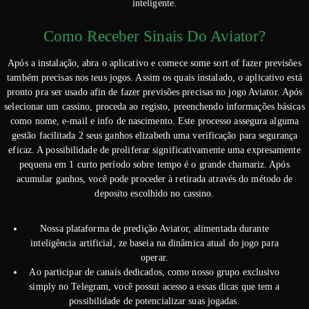
inteligente.
Como Receber Sinais Do Aviator?
Após a instalação, abra o aplicativo e comece some sort of fazer previsões
também precisas nos teus jogos. Assim os quais instalado, o aplicativo está
pronto pra ser usado afin de fazer previsões precisas no jogo Aviator. Após
selecionar um cassino, proceda ao registo, preenchendo informações básicas
como nome, e-mail e info de nascimento. Este processo assegura alguma
gestão facilitada 2 seus ganhos elizabeth uma verificação para segurança
eficaz. A possibilidade de proliferar significativamente uma expresamente
pequena em 1 curto período sobre tempo é o grande chamariz. Após
acumular ganhos, você pode proceder à retirada através do método de
deposito escolhido no cassino.
Nossa plataforma de predição Aviator, alimentada durante
inteligência artificial, ze baseia na dinâmica atual do jogo para
operar.
Ao participar de canais dedicados, como nosso grupo exclusivo
simply no Telegram, você possui acesso a essas dicas que tem a
possibilidade de potencializar suas jogadas.