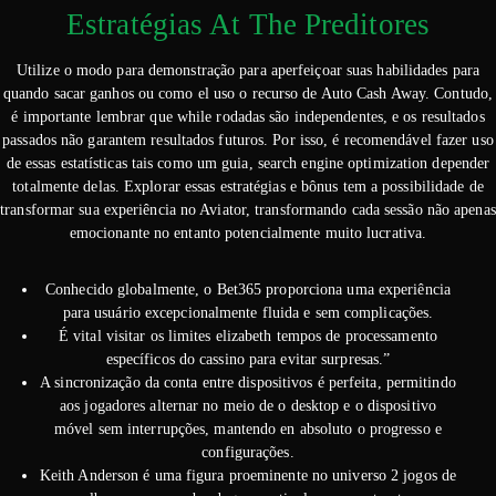
Estratégias At The Preditores
Utilize o modo para demonstração para aperfeiçoar suas habilidades para
quando sacar ganhos ou como el uso o recurso de Auto Cash Away. Contudo,
é importante lembrar que while rodadas são independentes, e os resultados
passados não garantem resultados futuros. Por isso, é recomendável fazer uso
de essas estatísticas tais como um guia, search engine optimization depender
totalmente delas. Explorar essas estratégias e bônus tem a possibilidade de
transformar sua experiência no Aviator, transformando cada sessão não apenas
emocionante no entanto potencialmente muito lucrativa.
Conhecido globalmente, o Bet365 proporciona uma experiência
para usuário excepcionalmente fluida e sem complicações.
É vital visitar os limites elizabeth tempos de processamento
específicos do cassino para evitar surpresas.”
A sincronização da conta entre dispositivos é perfeita, permitindo
aos jogadores alternar no meio de o desktop e o dispositivo
móvel sem interrupções, mantendo en absoluto o progresso e
configurações.
Keith Anderson é uma figura proeminente no universo 2 jogos de