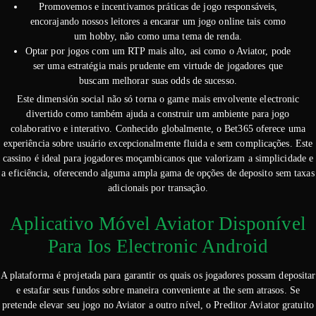
Promovemos e incentivamos práticas de jogo responsáveis,
encorajando nossos leitores a encarar um jogo online tais como
um hobby, não como uma tema de renda.
Optar por jogos com um RTP mais alto, asi como o Aviator, pode
ser uma estratégia mais prudente em virtude de jogadores que
buscam melhorar suas odds de sucesso.
Este dimensión social não só torna o game mais envolvente electronic
divertido como também ajuda a construir um ambiente para jogo
colaborativo e interativo. Conhecido globalmente, o Bet365 oferece uma
experiência sobre usuário excepcionalmente fluida e sem complicações. Este
cassino é ideal para jogadores moçambicanos que valorizam a simplicidade e
a eficiência, oferecendo alguma ampla gama de opções de deposito sem taxas
adicionais por transação.
Aplicativo Móvel Aviator Disponível
Para Ios Electronic Android
A plataforma é projetada para garantir os quais os jogadores possam depositar
e estafar seus fundos sobre maneira conveniente at the sem atrasos. Se
pretende elevar seu jogo no Aviator a outro nível, o Preditor Aviator gratuito