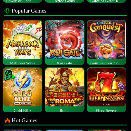
Power of Thor Megaways
Aztec Gems
Gates of Gatot Kaca
Popular Games
Mahjong Ways
Koi Gate
Gem Saviour Conquest
Gold Blitz
Roma
Fiery Sevens
Hot Games