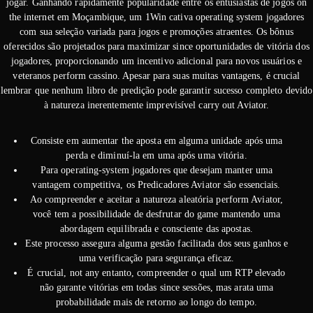
jogar. Ganhando rapidamente popularidade entre os entusiastas de jogos on
the internet em Moçambique, um 1Win cativa operating system jogadores
com sua seleção variada para jogos e promoções atraentes. Os bônus
oferecidos são projetados para maximizar since oportunidades de vitória dos
jogadores, proporcionando um incentivo adicional para novos usuários e
veteranos perform cassino. Apesar para suas muitas vantagens, é crucial
lembrar que nenhum libro de predição pode garantir sucesso completo devido
à natureza inerentemente imprevisível carry out Aviator.
Consiste em aumentar the aposta em alguma unidade após uma
perda e diminuí-la em uma após uma vitória.
Para operating-system jogadores que desejam manter uma
vantagem competitiva, os Predicadores Aviator são essenciais.
Ao compreender e aceitar a natureza aleatória perform Aviator,
você tem a possibilidade de desfrutar do game mantendo uma
abordagem equilibrada e consciente das apostas.
Este processo assegura alguma gestão facilitada dos seus ganhos e
uma verificação para segurança eficaz.
É crucial, not any entanto, compreender o qual um RTP elevado
não garante vitórias em todas since sessões, mas arata uma
probabilidade mais de retorno ao longo do tempo.