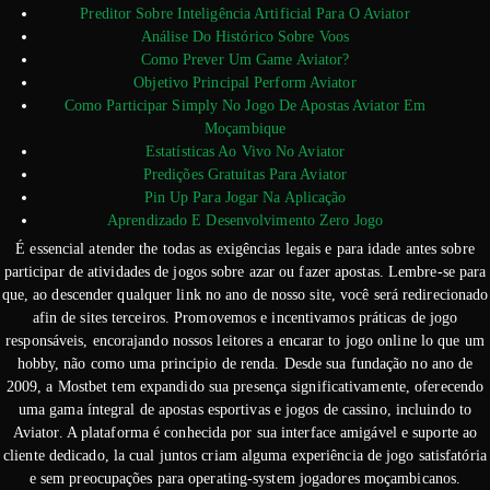
Preditor Sobre Inteligência Artificial Para O Aviator
Análise Do Histórico Sobre Voos
Como Prever Um Game Aviator?
Objetivo Principal Perform Aviator
Como Participar Simply No Jogo De Apostas Aviator Em
Moçambique
Estatísticas Ao Vivo No Aviator
Predições Gratuitas Para Aviator
Pin Up Para Jogar Na Aplicação
Aprendizado E Desenvolvimento Zero Jogo
É essencial atender the todas as exigências legais e para idade antes sobre
participar de atividades de jogos sobre azar ou fazer apostas. Lembre-se para
que, ao descender qualquer link no ano de nosso site, você será redirecionado
afin de sites terceiros. Promovemos e incentivamos práticas de jogo
responsáveis, encorajando nossos leitores a encarar to jogo online lo que um
hobby, não como uma principio de renda. Desde sua fundação no ano de
2009, a Mostbet tem expandido sua presença significativamente, oferecendo
uma gama íntegral de apostas esportivas e jogos de cassino, incluindo to
Aviator. A plataforma é conhecida por sua interface amigável e suporte ao
cliente dedicado, la cual juntos criam alguma experiência de jogo satisfatória
e sem preocupações para operating-system jogadores moçambicanos.