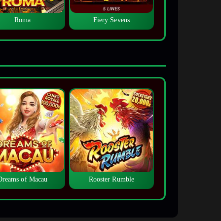
Roma
Fiery Sevens
Dreams of Macau
Rooster Rumble