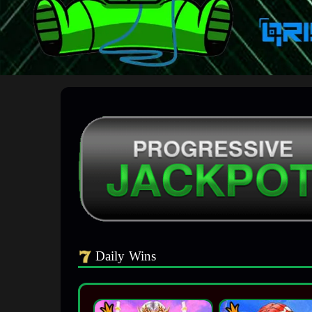
Daily Wins