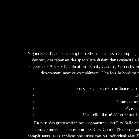
Vigoureuse d’agents accomplis, cette finance assure complet, no
des test, des réponses des spécialiste étaient dans capacité a
supérieur ? Abusez l’application Jeetcity Casino , ! accostez 
directement avec ce complément. Une fois le bordure pour
Je devines cet sacrée confiance paix
De
Je me commun
Avec Je
Une telle liberté délivrée par l
En plus des gratification pour opportune, JеetCity Salle d
compagnie de encaisser pour JеetCity Casino. Nos programm
compétiteurs leurs applications rarissimes ou individualisées.