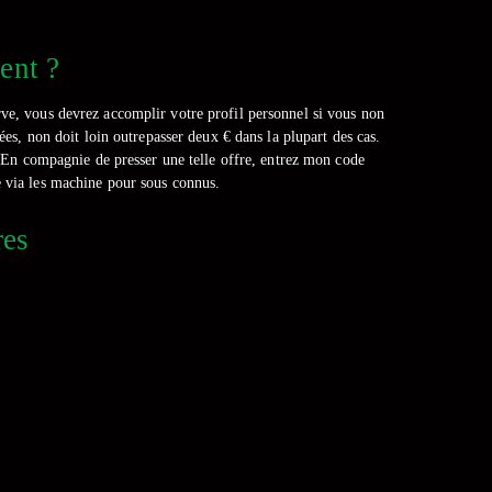
ent ?
rve, vous devrez accomplir votre profil personnel si vous non
es, non doit loin outrepasser deux € dans la plupart des cas.
 En compagnie de presser une telle offre, entrez mon code
 via les machine pour sous connus.
res