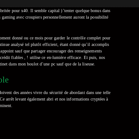
abritée pour x40. Il semble capital )’tenter quelque bonus dans
 gaming avec croupiers personnellement auront la possibilité
 moment donné ou ce mois pour garder le contrôle complet pour
inue analysé tel plutôt efficient, étant donné qu’il accomplis
n’appoint sauf que partager encourager des renseignements
dit fiables , ! utilise ce en-lumière efficace. Et puis, nos
tinet dans mon boulot d’une pc sauf que de la liseuse.
ole
doivent des années vivre du sécurité de abordant dans une telle
 Ce arrêt levant également abri et nos informations cryptées à
minent.