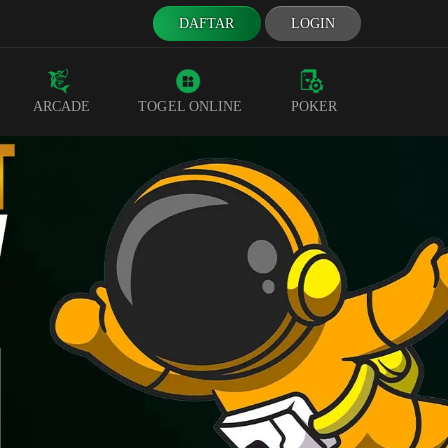
DAFTAR
LOGIN
ARCADE
TOGEL ONLINE
POKER