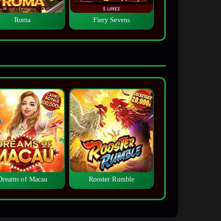
Roma
Fiery Sevens
Dreams of Macau
Rooster Rumble