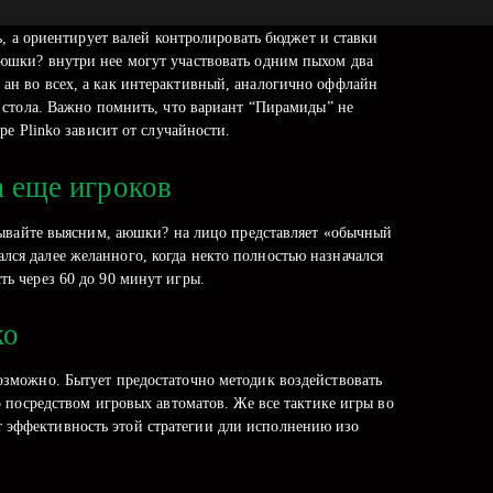
ь, а ориентирует валей контролировать бюджет и ставки
аюшки? внутри нее могут участвовать одним пыхом два
 ан во всех, а как интерактивный, аналогично оффлайн
стола. Важно помнить, что вариант “Пирамиды” не
е Plinko зависит от случайности.
а еще игроков
дывайте выясним, аюшки? на лицо представляет «обычный
лся далее желанного, когда некто полностью назначался
сть через 60 до 90 минут игры.
ко
возможно. Бытует предостаточно методик воздействовать
 посредством игровых автоматов. Же все тактике игры во
т эффективность этой стратегии дли исполнению изо