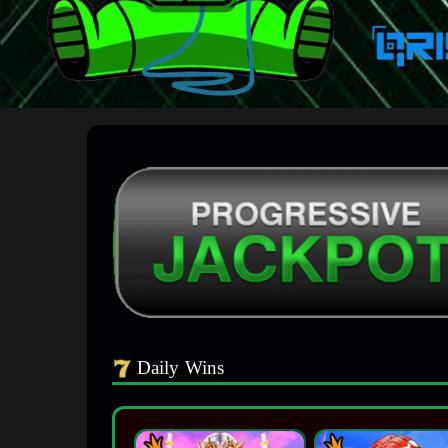
Daily Wins