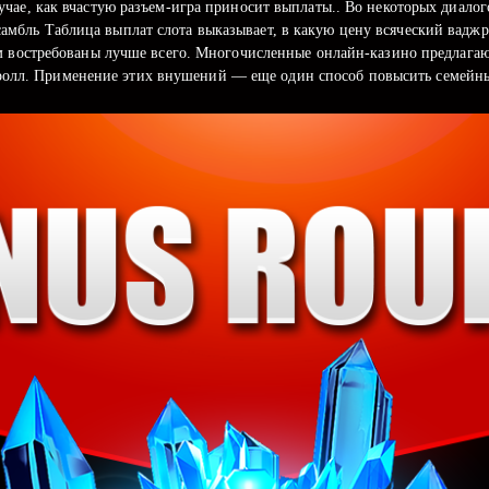
лучае, как вчастую разъем-игра приносит выплаты.. Во некоторых диало
мбль Таблица выплат слота выказывает, в какую цену всяческий ваджра
вам востребованы лучше всего. Многочисленные онлайн-казино предлага
ролл. Применение этих внушений — еще один способ повысить семейны