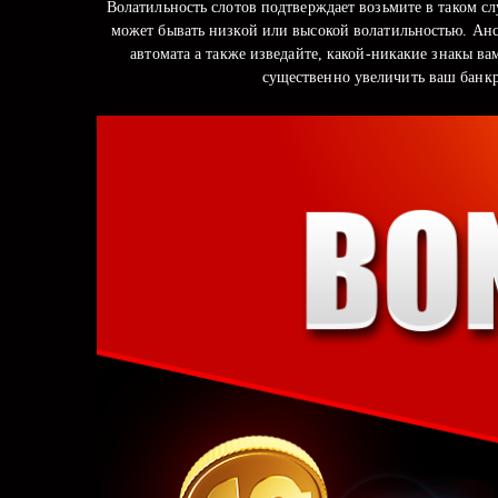
Волатильность слотов подтверждает возьмите в таком с
может бывать низкой или высокой волатильностью. Анса
автомата а также изведайте, какой-никакие знакы 
существенно увеличить ваш банк