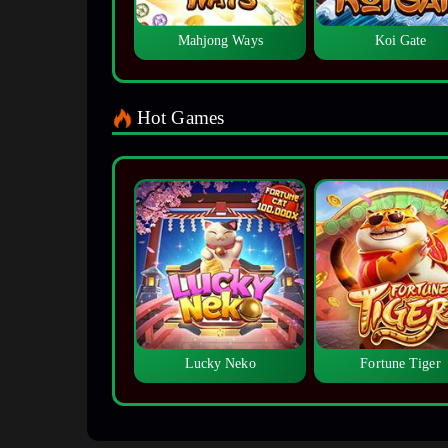
Mahjong Ways
Koi Gate
Hot Games
Lucky Neko
Fortune Tiger