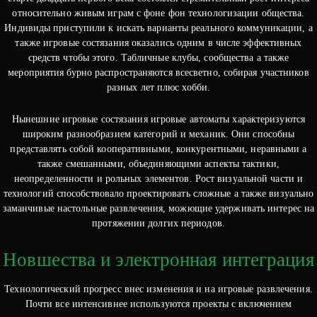
относительно живым играм с фоне фон технологизации общества.
Индивиды приступили к искать варианты реального коммуникации, а
также игровые состязания оказались одним в числе эффективных
средств чтобы этого. Табличные клубы, сообщества а также
мероприятия бурно распространяются всесветно, собирая участников
разных лет плюс хобби.
Нынешние игровые состязания игровые автоматы характеризуются
широким разнообразием категорий и механик. Они способны
представлять собой кооперативными, конкурентными, неравными а
также смешанными, объединяющими аспекты тактики,
неопределенности и рольных элементов. Рост визуальной части и
технологий способствовало проектировать сложные а также визуально
заманчивые настольные развлечения, можющие удерживать интерес на
протяжении долгих периодов.
Новшества и электронная интеграция
Технологический прогресс внес изменения и на игровые развлечения.
Почти все интенсивнее используются проекты с включением