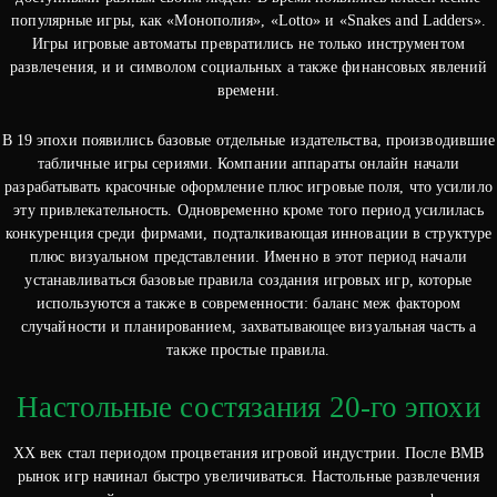
популярные игры, как «Монополия», «Lotto» и «Snakes and Ladders».
Игры игровые автоматы превратились не только инструментом
развлечения, и и символом социальных а также финансовых явлений
времени.
В 19 эпохи появились базовые отдельные издательства, производившие
табличные игры сериями. Компании аппараты онлайн начали
разрабатывать красочные оформление плюс игровые поля, что усилило
эту привлекательность. Одновременно кроме того период усилилась
конкуренция среди фирмами, подталкивающая инновации в структуре
плюс визуальном представлении. Именно в этот период начали
устанавливаться базовые правила создания игровых игр, которые
используются а также в современности: баланс меж фактором
случайности и планированием, захватывающее визуальная часть а
также простые правила.
Настольные состязания 20-го эпохи
XX век стал периодом процветания игровой индустрии. После ВМВ
рынок игр начинал быстро увеличиваться. Настольные развлечения