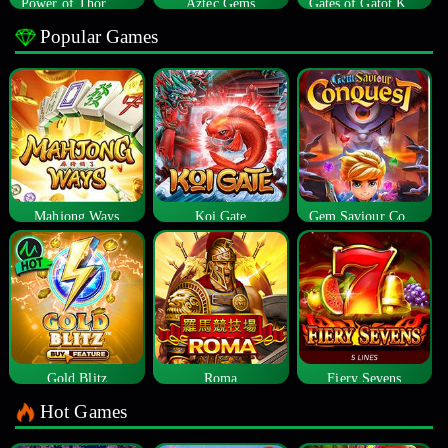
Power of Thor Megaways
Aztec Gems
Gates of Gatot Kaca
Popular Games
Mahjong Ways
Koi Gate
Gem Saviour Conquest
Gold Blitz
Roma
Fiery Sevens
Hot Games