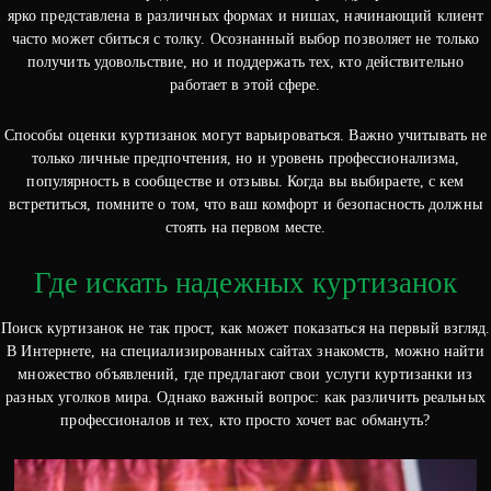
ярко представлена в различных формах и нишах, начинающий клиент
часто может сбиться с толку. Осознанный выбор позволяет не только
получить удовольствие, но и поддержать тех, кто действительно
работает в этой сфере.
Способы оценки куртизанок могут варьироваться. Важно учитывать не
только личные предпочтения, но и уровень профессионализма,
популярность в сообществе и отзывы. Когда вы выбираете, с кем
встретиться, помните о том, что ваш комфорт и безопасность должны
стоять на первом месте.
Где искать надежных куртизанок
Поиск куртизанок не так прост, как может показаться на первый взгляд.
В Интернете, на специализированных сайтах знакомств, можно найти
множество объявлений, где предлагают свои услуги куртизанки из
разных уголков мира. Однако важный вопрос: как различить реальных
профессионалов и тех, кто просто хочет вас обмануть?