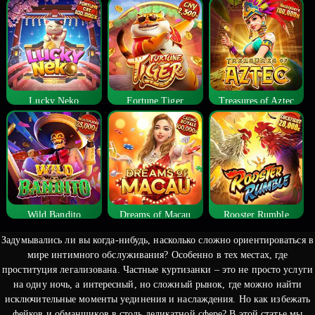
Lucky Neko
Fortune Tiger
Treasures of Aztec
Wild Bandito
Dreams of Macau
Rooster Rumble
Задумывались ли вы когда-нибудь, насколько сложно ориентироваться в
мире интимного обслуживания? Особенно в тех местах, где
проституция легализована. Частные куртизанки – это не просто услуги
на одну ночь, а интересный, но сложный рынок, где можно найти
исключительные моменты уединения и наслаждения. Но как избежать
фейков и обманщиков в столь деликатной сфере? В этой статье мы