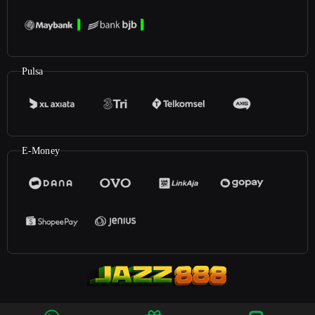
Pulsa
E-Money