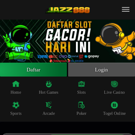
Beranda
Slot Online
Live Casino
Sportsbook
Arcade
Togel Online
Daftar
Login
Poker
Whatsapp
Home
Hot Games
Slots
Live Casino
Telegram
Sports
Arcade
Poker
Togel Online
Livechat