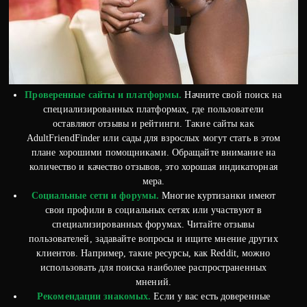
Проверенные сайты и платформы.
Начните свой поиск на
специализированных платформах, где пользователи
оставляют отзывы и рейтинги. Такие сайты как
AdultFriendFinder или сады для взрослых могут стать в этом
плане хорошими помощниками. Обращайте внимание на
количество и качество отзывов, это хорошая индикаторная
мера.
Социальные сети и форумы.
Многие куртизанки имеют
свои профили в социальных сетях или участвуют в
специализированных форумах. Читайте отзывы
пользователей, задавайте вопросы и ищите мнение других
клиентов. Например, такие ресурсы, как Reddit, можно
использовать для поиска наиболее распространенных
мнений.
Рекомендации знакомых.
Если у вас есть доверенные