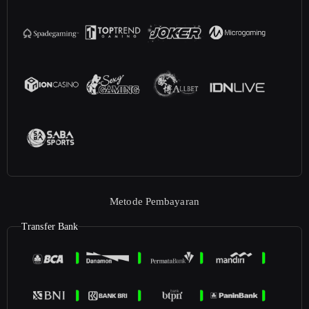
Metode Pembayaran
Transfer Bank