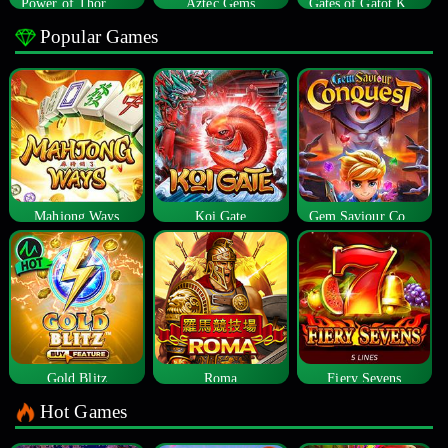
Power of Thor Megaways
Aztec Gems
Gates of Gatot Kaca
Popular Games
Mahjong Ways
Koi Gate
Gem Saviour Conquest
Gold Blitz
Roma
Fiery Sevens
Hot Games