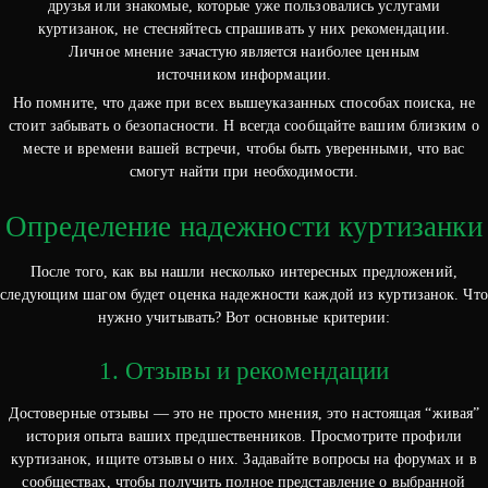
друзья или знакомые, которые уже пользовались услугами
куртизанок, не стесняйтесь спрашивать у них рекомендации.
Личное мнение зачастую является наиболее ценным
источником информации.
Но помните, что даже при всех вышеуказанных способах поиска, не
стоит забывать о безопасности. Н всегда сообщайте вашим близким о
месте и времени вашей встречи, чтобы быть уверенными, что вас
смогут найти при необходимости.
Определение надежности куртизанки
После того, как вы нашли несколько интересных предложений,
следующим шагом будет оценка надежности каждой из куртизанок. Что
нужно учитывать? Вот основные критерии:
1. Отзывы и рекомендации
Достоверные отзывы — это не просто мнения, это настоящая “живая”
история опыта ваших предшественников. Просмотрите профили
куртизанок, ищите отзывы о них. Задавайте вопросы на форумах и в
сообществах, чтобы получить полное представление о выбранной