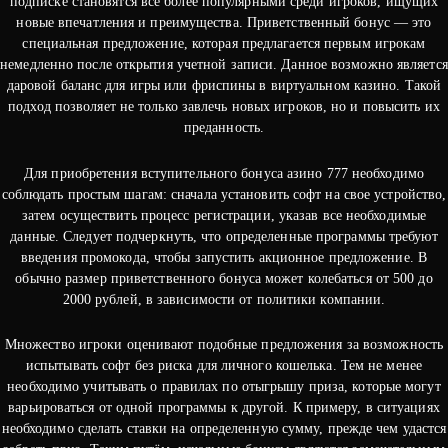
подписке становятся все более популярными среди игроков, ищущих
новые впечатления и преимущества. Приветственный бонус — это
специальная предложение, которая предлагается первым игрокам
немедленно после открытия учетной записи. Данное возможно является
даровой баланс для игры или фриспины в виртуальном казино. Такой
подход позволяет не только завлечь новых игроков, но и повысить их
преданность.
Для приобретения вступительного бонуса азино 777 необходимо
соблюдать простым шагам: сначала установить софт на свое устройство,
затем осуществить процесс регистрации, указав все необходимые
данные. Следует подчеркнуть, что определенные программы требуют
введения промокода, чтобы запустить акционное предложение. В
обычно размер приветственного бонуса может колебаться от 500 до
2000 рублей, в зависимости от политики компании.
Множество игроки оценивают подобные предложения за возможность
испытывать софт без риска для личного кошелька. Тем не менее
необходимо учитывать о правилах по отыгрышу приза, которые могут
варьироваться от одной программы к другой. К примеру, в ситуациях
необходимо сделать ставки на определенную сумму, прежде чем удастся