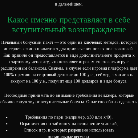
в дальнейшем.
Какое именно представляет в себе
вступительный вознаграждение
Начальный бонусный пакет — это один из ключевых методов, который
интернет-казино применяют для привлечения новых пользователей.
Как правило он предоставляется в виде дополнительного процента к
стартовому депозиту, что позволяет игрокам стартовать игру с
расширенным балансом. Скажем, в случае если игровая платформа дает
100% премию на стартовый депозит до 100 у.е., геймер, зачислив на
аккаунт на 100 у.е., получит еще 100 долларов в виде бонуса.
Необходимо принимать во внимание требования вейджера, которые
обычно сопутствуют вступительные бонусы. Оные способны содержать:
Требования по пари (например, x30 или x40),
Ограничения по таймингу на исполнение условий,
Список игр, в которых разрешено использовать
премиальные ресурсы.