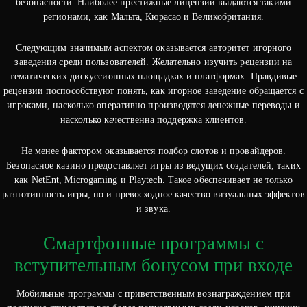
безопасности. Наиболее престижные лицензии выдаются такими
регионами, как Мальта, Кюрасао и Великобритания.
Следующим значимым аспектом оказывается авторитет игорного
заведения среди пользователей. Желательно изучить рецензии на
тематических дискуссионных площадках и платформах. Правдивые
рецензии поспособствуют понять, как игорное заведение обращается с
игроками, насколько оперативно производятся денежные переводы и
насколько качественна поддержка клиентов.
Не менее фактором оказывается подбор слотов и провайдеров.
Безопасное казино предоставляет игры из ведущих создателей, таких
как NetEnt, Microgaming и Playtech. Такое обеспечивает не только
разнотипность игры, но и превосходное качество визуальных эффектов
и звука.
Смартфонные программы с
вступительным бонусом при входе
Мобильные программы с приветственным вознаграждением при