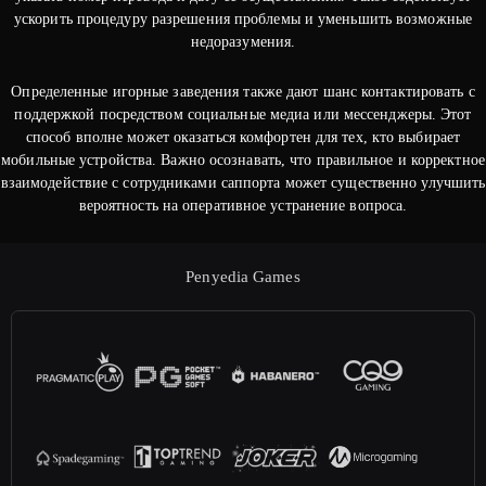
ускорить процедуру разрешения проблемы и уменьшить возможные
недоразумения.
Определенные игорные заведения также дают шанс контактировать с
поддержкой посредством социальные медиа или мессенджеры. Этот
способ вполне может оказаться комфортен для тех, кто выбирает
мобильные устройства. Важно осознавать, что правильное и корректное
взаимодействие с сотрудниками саппорта может существенно улучшить
вероятность на оперативное устранение вопроса.
Penyedia Games