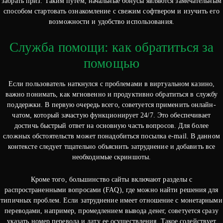
забрать приз. Таким путём, начальные бонусы являются замечательным
способом стартовать ознакомление с свежим софтвером и изучить его
возможности и удобство использования.
Служба помощи: как обратиться за
помощью
Если пользователь наткнулся с проблемами в виртуальном казино,
важно понимать, как мгновенно и продуктивно обратиться в службу
поддержки. В первую очередь всего, советуется применить онлайн-
чатом, который зачастую функционирует 24/7. Это обеспечивает
достичь быстрый ответ на основную часть вопросов. Для более
сложных обстоятельств может понадобиться посылка e-mail. В данном
контексте следует тщательно объяснить затруднение и добавить все
необходимые скриншоты.
Кроме того, большинство сайты включают разделы с
распространенными вопросами (FAQ), где можно найти решения для
типичных проблем. Если затруднение имеет отношение с монетарными
переводами, например, промедлением вывода денег, советуется сразу
указать номер перевода и дату ее осуществления. Такое содействует