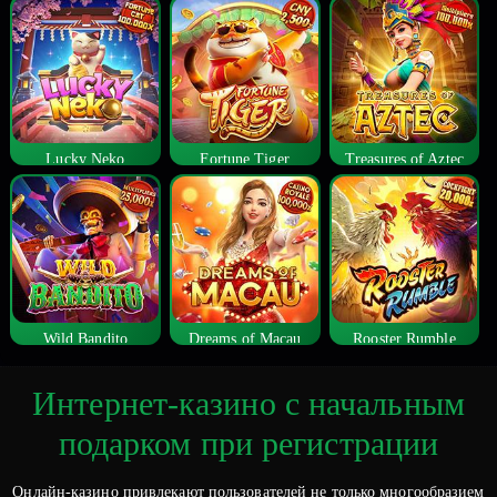
Lucky Neko
Fortune Tiger
Treasures of Aztec
Wild Bandito
Dreams of Macau
Rooster Rumble
Интернет-казино с начальным
подарком при регистрации
Онлайн-казино привлекают пользователей не только многообразием