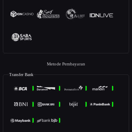
Metode Pembayaran
Transfer Bank