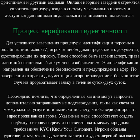
фриспинами и другими акциями. Онлайн игорные заведения стремятся
упростить процедуру входа в систему максимально простым и
доступным для понимания для всякого начинающего пользователя.
Процесс верификации идентичности
Для успешного завершения процедуры идентификации персоны в
онлайн-казино azino777, игрокам необходимо предоставить документы,
удостоверяющие их персону. Такое способно быть загранпаспорт, права
или иной официальный документ с изображением. Этап верификации
направлен на обеспечение безопасности и предупреждение афер. По
завершении отправки документации игорное заведение в большинстве
случаев прорабатывает заявку в течение суток-двух суток.
Необходимо помнить, что определённые казино могут запросить
дополнительно запрашиваемые подтверждения, такие как счета за
коммунальные услуги или выписки по счету, чтобы верифицировать
адрес проживания игрока. Указанные меры способствуют создать
надёжную игровую среду и соответствовать международным
требованиям KYC (Know Your Customer). Игроки обязаны
удостовериться, что представленные версии удостоверений высокого