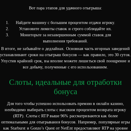
Вот пара этапов для удачного отыгрыша:
Найдите машину с большим процентом отдачи игроку.
Установите лимиты ставок и строго соблюдайте их.
Мониторьте за незавершенным суммой ставок для
выполнения требований.
В итоге, не забывайте о дедлайнах. Основная часть игорных заведений
устанавливают сроки на отыгрыш бонусов — как правило, это 30 суток.
Упустив крайний срок, вы вполне можете лишиться свой поощрение и
все добычу, полученные с его использованием.
Слоты, идеальные для отработки
бонуса
Для того чтобы успешно использовать премию в онлайн казино,
необходимо выбирать слоты с высоким процентом возврата игроку
(RTP). Слоты с RTP выше 96% рассматриваются как более
оптимальными для отыгрывания бонусов. Например, популярные игры
как Starburst и Gonzo’s Quest от NetEnt предоставляют RTP на уровне