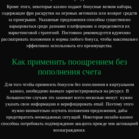
Кроме этого, некоторые казино подают бонусные велком наборы,
содержащие фри раскрутки на игровых автоматах или возврат средств
за проигрыши. Указанные предложения способны существенно
варьироваться среди разными платформами и определяются их
маркетинговой стратегией. Постоянно рекомендуется вдумчиво
рассматривать положения и нормы любого бонуса, чтобы максимально
эффективно использовать его преимущества.
Как применить поощрением без
пополнения счета
Для того чтобы применить бонусом без пополнения в виртуальном
казино, необходимо вначале зарегистрироваться на ресурсе. В
большинстве случаев это занимает всего несколько минут: нужно
указать свои информацию и верифицировать email. Поэтому этого
нужно внимательно изучить положения предложения, дабы
предотвратить неожиданных ситуаций. Некоторые онлайн-казино
способны потребовать подтверждение аккаунта прежде чем активацией
вознаграждения.