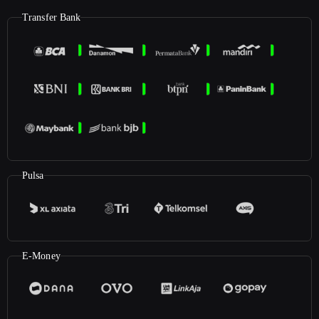
Transfer Bank
Pulsa
E-Money