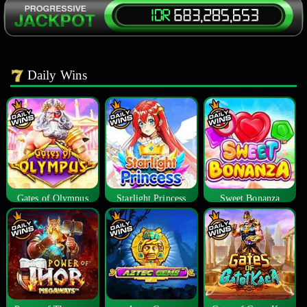
Daily Wins
Gates of Olympus
Starlight Princess
Sweet Bonanza