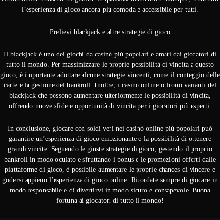
l’esperienza di gioco ancora più comoda e accessibile per tutti.
Prelievi blackjack e altre strategie di gioco
Il blackjack è uno dei giochi da casinò più popolari e amati dai giocatori di
tutto il mondo. Per massimizzare le proprie possibilità di vincita a questo
gioco, è importante adottare alcune strategie vincenti, come il conteggio delle
carte e la gestione del bankroll. Inoltre, i casinò online offrono varianti del
blackjack che possono aumentare ulteriormente le possibilità di vincita,
offrendo nuove sfide e opportunità di vincita per i giocatori più esperti.
In conclusione, giocare con soldi veri nei casinò online più popolari può
garantire un’esperienza di gioco emozionante e la possibilità di ottenere
grandi vincite. Seguendo le giuste strategie di gioco, gestendo il proprio
bankroll in modo oculato e sfruttando i bonus e le promozioni offerti dalle
piattaforme di gioco, è possibile aumentare le proprie chances di vincere e
godersi appieno l’esperienza di gioco online. Ricordate sempre di giocare in
modo responsabile e di divertirvi in modo sicuro e consapevole. Buona
fortuna ai giocatori di tutto il mondo!