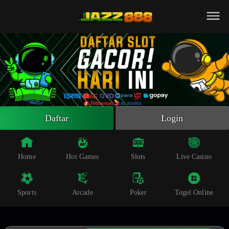
Beranda
Slot Online
Live Casino
Sportsbook
Arcade
Togel Online
Daftar
Login
Poker
Whatsapp
Home
Hot Games
Slots
Live Casino
Telegram
Sports
Arcade
Poker
Togel Online
Livechat