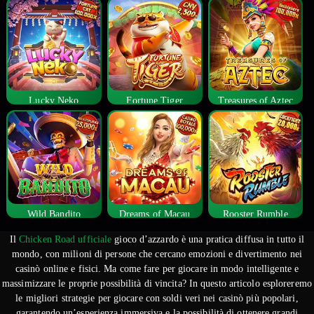
Lucky Neko
Fortune Tiger
Treasures of Aztec
Wild Bandito
Dreams of Macau
Rooster Rumble
Il
Chicken Road ufficiale
gioco d’azzardo è una pratica diffusa in tutto il
mondo, con milioni di persone che cercano emozioni e divertimento nei
casinò online e fisici. Ma come fare per giocare in modo intelligente e
massimizzare le proprie possibilità di vincita? In questo articolo esploreremo
le migliori strategie per giocare con soldi veri nei casinò più popolari,
garantendo un’esperienza immersiva e la possibilità di ottenere grandi