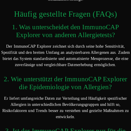
Häufig gestellte Fragen (FAQs)
1. Was unterscheidet den ImmunoCAP
Explorer von anderen Allergietests?
Der ImmunoCAP Explorer zeichnet sich durch seine hohe Sensitivität,
Spezifität und den breiten Umfang an analysierbaren Allergenen aus. Zudem
bietet das System standardisierte und automatisierte Messprozesse, die eine
zuverlässige und vergleichbare Datenerhebung ermöglichen.
2. Wie unterstützt der ImmunoCAP Explorer
die Epidemiologie von Allergien?
Er liefert umfangreiche Daten zur Verteilung und Häufigkeit spezifischer
Allergien in unterschiedlichen Bevölkerungsgruppen und hilft so,
Risikofaktoren und Trends besser zu verstehen und gezielte Maßnahmen zu
entwickeln.
3. Ist der ImmunoCAP Explorer nur für die