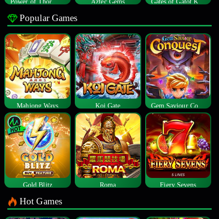
Power of Thor Megaways
Aztec Gems
Gates of Gatot Kaca
Popular Games
Mahjong Ways
Koi Gate
Gem Saviour Conquest
Gold Blitz
Roma
Fiery Sevens
Hot Games