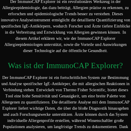
Der ImmunoCAP Explorer ist ein revolutionäres Werkzeug in der
Allergieepidemiologie, das dazu beiträgt, Allergien präzise zu erkennen, zu
erforschen und epidemiologische Trends besser zu verstehen. Dieses
innovative Analyseinstrument ermöglicht die detaillierte Quantifizierung von
spezifischen IgE-Antikörpern, wodurch Forscher und Ärzte tiefere Einblicke
in die Verbreitung und Entwicklung von Allergien gewinnen können. In
diesem Artikel erklären wir, wie der ImmunoCAP Explorer
Allergieepidemiologen unterstützt, sowie die Vorteile und Auswirkungen
dieser Technologie auf die öffentliche Gesundheit.
Was ist der ImmunoCAP Explorer?
Der ImmunoCAP Explorer ist ein fortschrittliches System zur Bestimmung
und Analyse spezifischer IgE-Antikörper, die mit allergischen Reaktionen in
Verbindung stehen. Entwickelt von Thermo Fisher Scientific, bietet dieses
Tool eine hohe Sensitivität und Genauigkeit, um eine breite Palette von
Allergenen zu quantifizieren. Die detaillierte Analyse mit dem ImmunoCAP
Explorer liefert wichtige Daten, die über die bloße Diagnostik hinausgehen
und auch Forschungszwecke unterstützen. Ärzte können durch das System
individuelle Allergenprofile erstellen, während Wissenschaftler große
Populationen analysieren, um langfristige Trends zu dokumentieren. Dank