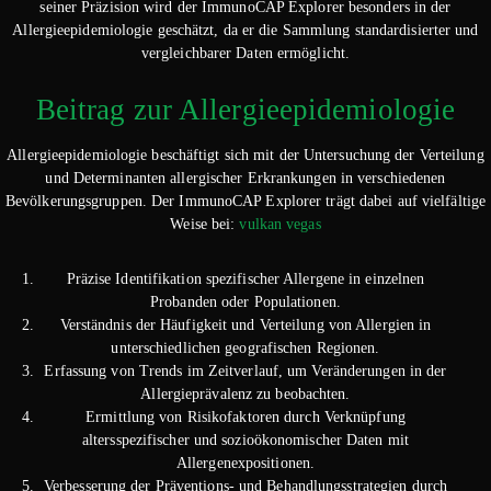
seiner Präzision wird der ImmunoCAP Explorer besonders in der
Allergieepidemiologie geschätzt, da er die Sammlung standardisierter und
vergleichbarer Daten ermöglicht.
Beitrag zur Allergieepidemiologie
Allergieepidemiologie beschäftigt sich mit der Untersuchung der Verteilung
und Determinanten allergischer Erkrankungen in verschiedenen
Bevölkerungsgruppen. Der ImmunoCAP Explorer trägt dabei auf vielfältige
Weise bei:
vulkan vegas
Präzise Identifikation spezifischer Allergene in einzelnen
Probanden oder Populationen.
Verständnis der Häufigkeit und Verteilung von Allergien in
unterschiedlichen geografischen Regionen.
Erfassung von Trends im Zeitverlauf, um Veränderungen in der
Allergieprävalenz zu beobachten.
Ermittlung von Risikofaktoren durch Verknüpfung
altersspezifischer und sozioökonomischer Daten mit
Allergenexpositionen.
Verbesserung der Präventions- und Behandlungsstrategien durch