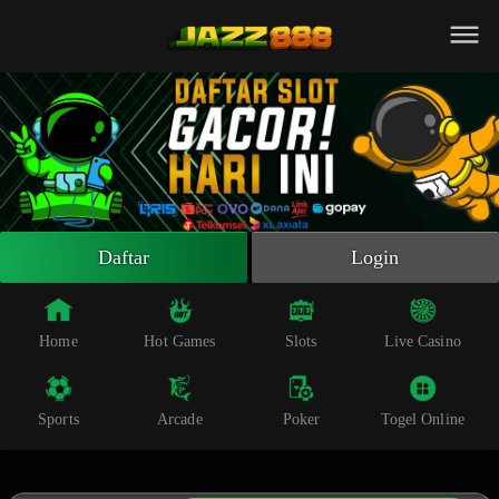
Beranda
Slot Online
Live Casino
Sportsbook
Arcade
Togel Online
Daftar
Login
Poker
Whatsapp
Home
Hot Games
Slots
Live Casino
Telegram
Sports
Arcade
Poker
Togel Online
Livechat