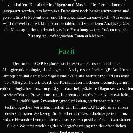
zu schaffen. Künstliche Intelligenz und Maschinelles Lernen könnten
eingesetzt werden, um komplexe Datensätze noch besser auszuwerten und
personalisierte Präventions- und Therapieansätze zu entwickeln. Außerdem
wird die Weiterentwicklung von portablen und schnelleren Analysegeräten
die Nutzung in der epidemiologischen Forschung weiter fördern und den
Zugang zu umfangreichen Daten erleichtern.
Fazit
Der ImmunoCAP Explorer ist ein wertvolles Instrument in der
Allergieepidemiologie, das die genaue Analyse spezifischer IgE-Antikörper
ermöglicht und damit wichtige Einblicke in die Verbreitung und Ursachen
von Allergien liefert. Durch die Kombination moderner Technologie mit
epidemiologischer Forschung trägt er dazu bei, präzisere Diagnosen zu stellen
sowie effektive Präventions- und Interventionsmaßnahmen zu entwickeln.
Die vielfältigen Anwendungsmöglichkeiten, verbunden mit den
technologischen Vorteilen, machen den ImmunoCAP Explorer zu einem
unverzichtbaren Werkzeug für Forscher und Gesundheitsexperten. Trotz
einiger Herausforderungen bietet dieses System positive Zukunftsaussichten
für die Weiterentwicklung der Allergieforschung und der öffentlichen
Gesundheitsvorsorge.