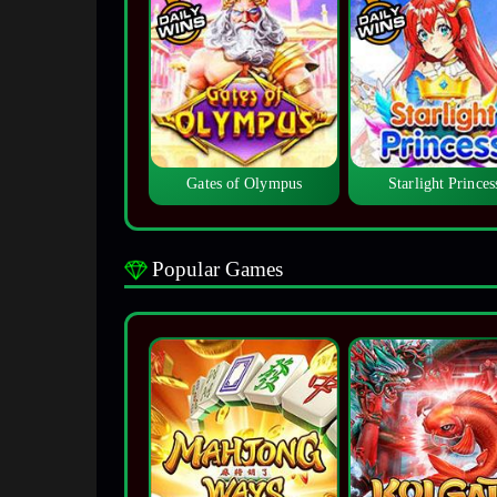
Gates of Olympus
Starlight Princes
Popular Games