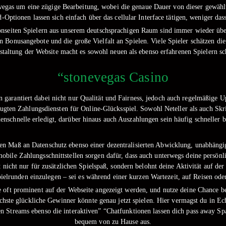
vegas um eine zügige Bearbeitung, wobei die genaue Dauer von dieser gewäh
-Optionen lassen sich einfach über das cellular Interface tätigen, weniger das
nseiten Spielern aus unserem deutschsprachigen Raum sind immer wieder übe
en Bonusangebote und die große Vielfalt an Spielen. Viele Spieler schätzen die
staltung der Website macht es sowohl neuen als ebenso erfahrenen Spielern sch
“stonevegas Casino
arantiert dabei nicht nur Qualität und Fairness, jedoch auch regelmäßige U
gten Zahlungsdiensten für Online-Glücksspiel. Sowohl Neteller als auch Skri
nschnelle erledigt, darüber hinaus auch Auszahlungen sein häufig schneller 
n Maß an Datenschutz ebenso einer dezentralisierten Abwicklung, unabhängig 
obile Zahlungsschnittstellen sorgen dafür, dass auch unterwegs deine persönl
 nicht nur für zusätzlichen Spielspaß, sondern belohnt deine Aktivität auf der
Spielrunden einzulegen – sei es während einer kurzen Wartezeit, auf Reisen od
e oft prominent auf der Webseite angezeigt werden, und nutze deine Chance be
hste glückliche Gewinner könnte genau jetzt spielen. Hier vermagst du in Ech
n Streams ebenso die interaktiven” “Chatfunktionen lassen dich pass away Sp
bequem von zu Hause aus.