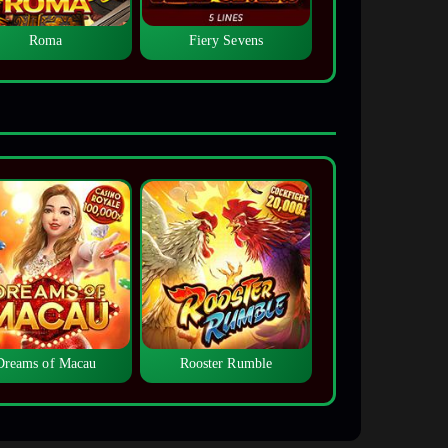
Roma
Fiery Sevens
Dreams of Macau
Rooster Rumble