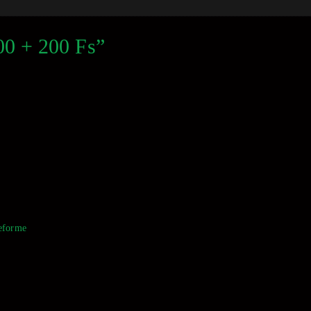
00 + 200 Fs”
teforme