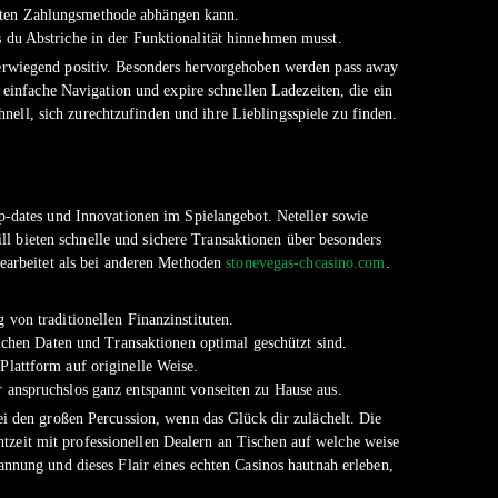
lten Zahlungsmethode abhängen kann.
s du Abstriche in der Funktionalität hinnehmen musst.
rwiegend positiv. Besonders hervorgehoben werden pass away
 einfache Navigation und expire schnellen Ladezeiten, die ein
nell, sich zurechtzufinden und ihre Lieblingsspiele zu finden.
p-dates und Innovationen im Spielangebot. Neteller sowie
ll bieten schnelle und sichere Transaktionen über besonders
bearbeitet als bei anderen Methoden
stonevegas-chcasino.com
.
von traditionellen Finanzinstituten.
ichen Daten und Transaktionen optimal geschützt sind.
 Plattform auf originelle Weise.
er anspruchslos ganz entspannt vonseiten zu Hause aus.
i den großen Percussion, wenn das Glück dir zulächelt. Die
tzeit mit professionellen Dealern an Tischen auf welche weise
annung und dieses Flair eines echten Casinos hautnah erleben,