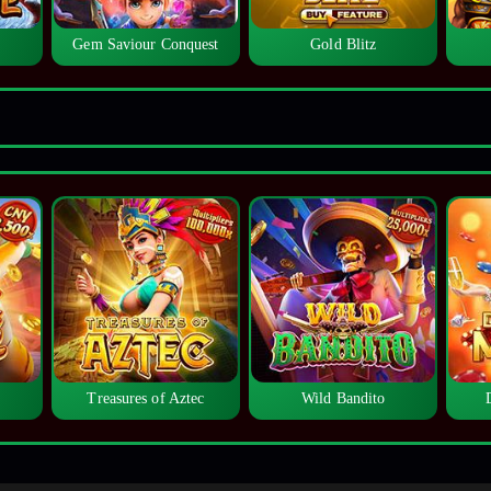
Gem Saviour Conquest
Gold Blitz
Treasures of Aztec
Wild Bandito