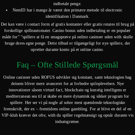
indbetale penge.
NemID har i mange år været den primære metode til electronic
identifikation i Danmark.
Det kan være i contact form af gratis kontanter eller gratis rotates til brug på
forskellige spilleautomater. Casino bonus uden indbetaling er en populær
måde for” “spillere at få en smagsprøve på online casinoer uden with skulle
bruge deres egne penge. Dette tilbud er tilgængeligt for nye spillere, der
opretter durante konto på et online casino.
Faq – Ofte Stillede Spørgsmål
Online casinoer uden ROFUS udvikler sig konstant, samt teknologien bag
deinem bliver mere avanceret for at forbedre spiloplevelsen. Nye
innovationer såsom virtuel fact, blockchain og kunstig intelligens er
mediterranean sea til at skabe en mere dynamisk og sikker program for
spillere. Her ser vi på nogle af sobre mest spændende teknologiske
fremskridt, der ex – fremtidens online gambling. For at blive en del af en
VIP-klub kræver det ofte, with du spiller regelmæssigt og opnår durante vis
indsatsgrænse.