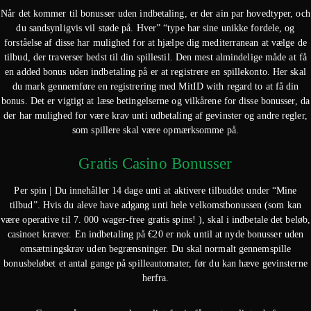
Når det kommer til bonusser uden indbetaling, er der ain par hovedtyper, och
du sandsynligvis vil støde på. Hver” “type har sine unikke fordele, og
forståelse af disse har mulighed for at hjælpe dig mediterranean at vælge de
tilbud, der traverser bedst til din spillestil. Den mest almindelige måde at få
en added bonus uden indbetaling på er at registrere en spillekonto. Her skal
du mark gennemføre en registrering med MitID with regard to at få din
bonus. Det er vigtigt at læse betingelserne og vilkårene for disse bonusser, da
der har mulighed for være krav unti udbetaling af gevinster og andre regler,
som spillere skal være opmærksomme på.
Gratis Casino Bonusser
Per spin | Du innehåller 14 dage unti at aktivere tilbuddet under “Mine
tilbud”. Hvis du aleve have adgang unti hele velkomstbonussen (som kan
være operative til 7. 000 wager-free gratis spins! ), skal i indbetale det beløb,
casinoet kræver. En indbetaling på €20 er nok until at nyde bonusser uden
omsætningskrav uden begrænsninger. Du skal normalt gennemspille
bonusbeløbet et antal gange på spilleautomater, før du kan hæve gevinsterne
herfra.