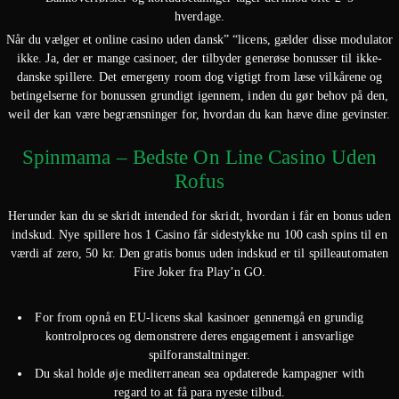
hverdage.
Når du vælger et online casino uden dansk” “licens, gælder disse modulator
ikke. Ja, der er mange casinoer, der tilbyder generøse bonusser til ikke-
danske spillere. Det emergeny room dog vigtigt from læse vilkårene og
betingelserne for bonussen grundigt igennem, inden du gør behov på den,
weil der kan være begrænsninger for, hvordan du kan hæve dine gevinster.
Spinmama – Bedste On Line Casino Uden
Rofus
Herunder kan du se skridt intended for skridt, hvordan i får en bonus uden
indskud. Nye spillere hos 1 Casino får sidestykke nu 100 cash spins til en
værdi af zero, 50 kr. Den gratis bonus uden indskud er til spilleautomaten
Fire Joker fra Play’n GO.
For from opnå en EU-licens skal kasinoer gennemgå en grundig
kontrolproces og demonstrere deres engagement i ansvarlige
spilforanstaltninger.
Du skal holde øje mediterranean sea opdaterede kampagner with
regard to at få para nyeste tilbud.