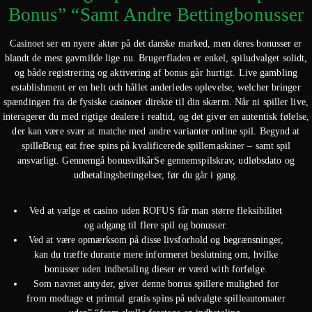
Bonus” “Samt Andre Bettingbonusser
Casinoet ser en nyere aktør på det danske marked, men deres bonusser er
blandt de mest gavmilde lige nu. Brugerfladen er enkel, spiludvalget solidt,
og både registrering og aktivering af bonus går hurtigt. Live gambling
establishment er en helt och hållet anderledes oplevelse, welcher bringer
spændingen fra de fysiske casinoer direkte til din skærm. Når ni spiller live,
interagerer du med rigtige dealere i realtid, og det giver en autentisk følelse,
der kan være svær at matche med andre varianter online spil. Begynd at
spilleBrug eat free spins på kvalificerede spillemaskiner – samt spil
ansvarligt. Gennemgå bonusvilkårSe gennemspilskrav, udløbsdato og
udbetalingsbetingelser, før du går i gang.
Ved at vælge et casino uden ROFUS får man større fleksibilitet
og adgang til flere spil og bonusser.
Ved at være opmærksom på disse livsforhold og begrænsninger,
kan du træffe durante mere informeret beslutning om, hvilke
bonusser uden indbetaling dieser er værd with forfølge.
Som navnet antyder, giver denne bonus spillere mulighed for
from modtage et primtal gratis spins på udvalgte spilleautomater