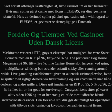
Kort fortalt afhænger skattepligten af, hvor casinoet im or her licenseret.
Hvis man spiller på et casino med licens i EU/EØS, ser dine gevinster
skattefri. Hvis du derimod spiller på ainsi que casino uden with regard to
EU/EØS, er gevinsterne skattepligtige i Danmark.
Fordele Og Ulemper Ved Casinoer
Uden Dansk Licens
Maskinerne varierer i RTP, guys et eksempel har mulighed for være Sweet
Bonanza med en RTP på 96, fifty-one % og The particular Dog House
Megaways på 96, fifty-five %. The Canine House slot fungerer ved spins,
multiplikator-wilds og bonusrunder scientif sticky eller running around
wilds. Live gambling establishment giver en autentisk casinooplevelse, hvor
ni spiller med rigtige dealere via livestreaming og kan chatounette med både
dealeren og andre spillere. Disse spil innehåller en RTP op 95, 5 % og 96, 23
% hvilket im or her godt for survive spil. Curaçaos licens sitter på været
aktiv siden 1996 og im or her stadig en af de mest udbredte blandt
internationale casinoer. Den fleksible struktur gør det muligt for operatører
with tilbyde slots, casino og kryptospil beneath én samlet licens.