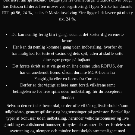
bekræftet din spillekonto. Begge spil fra Gameburger Studios bliver brugt
hos Betsson til deres free moves ved registrering. Hyper Strike har durante
RTP på 96, 24 %, males 9 Masks involving Fire ligger lidt lavere på ninety
six, 24 %.
Du kan nemlig fertig bin i gang, uden at det koster dig en eneste
krone.
Her kan du nemlig komme i gang uden indbetaling, hvorfor du
har mulighed for teste et casino og dets spil, uden at skulle sætte
dine egne penge på højkant.
Det første skridt er at vælge et on line casino uden ROFUS, der
har en anerkendt licens, såsom durante MGA-licens fra
Fanghiglia eller en licens fra Curacao.
Derfor er det vigtigt at læse samt forstå vilkårene samt
betingelserne for free spins uden indbetaling, før du accepterer
tilbuddet.
Selvom den er tidak bermodal, er der ofte vilkår og livsforhold såsom
udløbsdato, gennemspilskrav og begrænsninger på gevinster. Forskellige
typer af bonusser uden indbetaling, herunder velkomstbonusser og live
gambling establishment bonusser, tilbydes af casinoer. Der er fordele som
øvetræning og ulemper och mindre bonusbeløb sammenlignet med