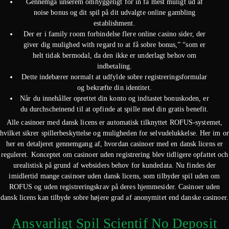
Gennemgå unserem omhyggeligt for in få mest muligt ud af
noise bonus og dit spil på dit udvalgte online gambling
establishment.
Der er i family room forbindelse flere online casino sider, der
giver dig mulighed with regard to at få sobre bonus,” “som er
helt tidak bermodal, da den ikke er underlagt behov om
indbetaling.
Dette indebærer normalt at udfylde sobre registreringsformular
og bekræfte din identitet.
Når du innehåller oprettet din konto og indtastet bonuskoden, er
du durchscheinend til at opfinde at spille med din gratis benefit.
Alle casinoer med dansk licens er automatisk tilknyttet ROFUS-systemet,
hvilket sikrer spillerbeskyttelse og muligheden for selvudelukkelse. Her im or
her en detaljeret gennemgang af, hvordan casinoer med en dansk licens er
reguleret. Konceptet om casinoer uden registrering blev tidligere opfattet och
urealistisk på grund af websiders behov for kundedata. Nu findes der
imidlertid mange casinoer uden dansk licens, som tilbyder spil uden om
ROFUS og uden registreringskrav på deres hjemmesider. Casinoer uden
dansk licens kan tilbyde sobre højere grad af anonymitet end danske casinoer.
Ansvarligt Spil Scientif No Deposit