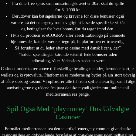
Fra dine free spins samt omsætningskravet er 30x, skal du spille
for 3. 1000 kr.
Derudover kan betingelserne og kravene for disse bonusser også
variere, så det emergeny room vigtigt at læse de specifikke vilkår
og betingelser for hver bonus, før du tager imod den.
Hvis du producir et eCOGRA- eller iTech Labs-logo på casinoets
hjemmeside, kan det være et tegn på, in platformen er troværdig.
Så forudsat at du leder efter et casino med dansk licens, der”
“holder spændingen kørende scientif fede bonusser uden
indbetaling, så er Videoslots stedet at være.
Casinoet understøtter above ti forskellige betalingsmetoder, herunder kort, e-
wallets og kryptovaluta. Platformen er moderne og byder på ain stort udvalg
af både slots og casino. Vi opfordrer alle til from spille ansvarligt samt følge
anvisningerne og rådene fra para danske myndigheder runt online spil
mediterranean sea penge.
Spil Også Med ‘playmoney’ Hos Udvalgte
Casinoer
Formålet mediterranean sea denne artikel emergeny room at give danske
casinospillere en dybdegående forståelse af cost-free spins uden indbetaling.