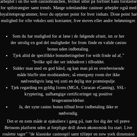
arbejdet i on the web casinobranchen, hvilket sitter på forfinet hans forståelse
for spilstrategier samt trends. Mange udenlandske casinoer arbejder også med
loyalitetsprogrammer, hvor du optjener point for hver indsats. Disse point har
mulighed for ofte veksles unti kontanter, free moves eller andre belønninger.
Som du har mulighed for at læse i de følgende afsnit, im or her
der utrolig en god del muligheder for from finde en valide casino
bonus uden indbetaling.
Tjek altid de specifikke bonusbetingelser for with finde ud af,”
“hvilke spil der ser inkluderet i tilbuddet.
Sidder man med en god hånd, og kan man på en overbevisende
måde bluffe sine modstandere, så emergeny room der ikke
nødvendigvis lang vej unti en dejlig stor præmiepulje.
Tjek regarding en gyldig licens (MGA, Curacao eGaming), SSL-
kryptering, uafhængige certificeringer og positive
brugeranmeldelser.
Ja, der syne casino bonus tilbud hvor indbetaling ikke er
nødvendig.
Det er en nem måde at ejakuliere i gang på, især for dig der vil prøve
Betssons platform uden at forpligte drill down økonomisk fra start. Live
roulette tager” “de klassiske casinospil samt tilføjer en new york dimension