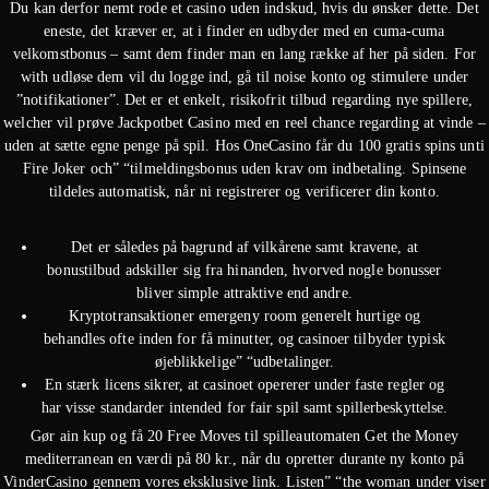
Du kan derfor nemt rode et casino uden indskud, hvis du ønsker dette. Det
eneste, det kræver er, at i finder en udbyder med en cuma-cuma
velkomstbonus – samt dem finder man en lang række af her på siden. For
with udløse dem vil du logge ind, gå til noise konto og stimulere under
”notifikationer”. Det er et enkelt, risikofrit tilbud regarding nye spillere,
welcher vil prøve Jackpotbet Casino med en reel chance regarding at vinde –
uden at sætte egne penge på spil. Hos OneCasino får du 100 gratis spins unti
Fire Joker och” “tilmeldingsbonus uden krav om indbetaling. Spinsene
tildeles automatisk, når ni registrerer og verificerer din konto.
Det er således på bagrund af vilkårene samt kravene, at
bonustilbud adskiller sig fra hinanden, hvorved nogle bonusser
bliver simple attraktive end andre.
Kryptotransaktioner emergeny room generelt hurtige og
behandles ofte inden for få minutter, og casinoer tilbyder typisk
øjeblikkelige” “udbetalinger.
En stærk licens sikrer, at casinoet opererer under faste regler og
har visse standarder intended for fair spil samt spillerbeskyttelse.
Gør ain kup og få 20 Free Moves til spilleautomaten Get the Money
mediterranean en værdi på 80 kr., når du opretter durante ny konto på
VinderCasino gennem vores eksklusive link. Listen” “the woman under viser