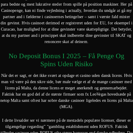
para bedste og mest lukrative steder from spille på position maskiner. Her på
Casinopenge, kan ni finde vejledning i actually, hvordan du undgår at gå my
partner and i fælderne i casinoernes betingelser – samt i værste fald mister
din gevinst. Hvis casinoet derimod er registreret uden for EU, for eksempel i
Curacao, har mulighed for at dine gevinster være skattepligtige. Det betyder,
at du my partner and i princippet skal indberette dine gevinster til SKAT og
renoncere skat af deinem.
No Deposit Bonus I 2025 – Få Penge Og
Spins Uden Risiko
Når det er sagt, er det ikke svært at opdage et casino uden dansk licens. Hvis
man vil være på den sikre side, bør male vælge et af de mange casinoer med
licens på Malta, da denne licens er meget anerkendt og gennemarbejdet.
Faktisk har en god del af de største firmaer som fx LeoVegas hovedsæde på
netop Malta samt oftest har sobre danske casinoer ligeledes en licens på Malta
(MGA).
I dette livsalder ser vi nærmere på de mestadels populære licenser, dieser er
tilgængelige regarding” “gambling establishment uden ROFUS. Faktisk
tilbyder casinoer uden ROFUS ofte større bonusser end danske udbydere. Du