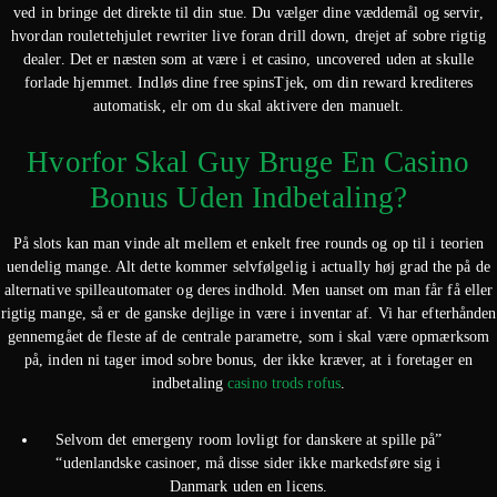
ved in bringe det direkte til din stue. Du vælger dine væddemål og servir,
hvordan roulettehjulet rewriter live foran drill down, drejet af sobre rigtig
dealer. Det er næsten som at være i et casino, uncovered uden at skulle
forlade hjemmet. Indløs dine free spinsTjek, om din reward krediteres
automatisk, elr om du skal aktivere den manuelt.
Hvorfor Skal Guy Bruge En Casino
Bonus Uden Indbetaling?
På slots kan man vinde alt mellem et enkelt free rounds og op til i teorien
uendelig mange. Alt dette kommer selvfølgelig i actually høj grad the på de
alternative spilleautomater og deres indhold. Men uanset om man får få eller
rigtig mange, så er de ganske dejlige in være i inventar af. Vi har efterhånden
gennemgået de fleste af de centrale parametre, som i skal være opmærksom
på, inden ni tager imod sobre bonus, der ikke kræver, at i foretager en
indbetaling
casino trods rofus
.
Selvom det emergeny room lovligt for danskere at spille på”
“udenlandske casinoer, må disse sider ikke markedsføre sig i
Danmark uden en licens.