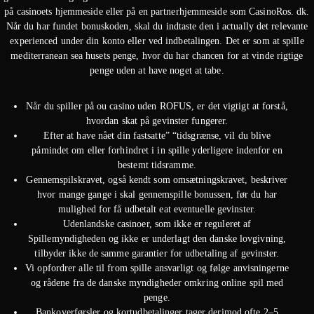
på casinoets hjemmeside eller på en partnerhjemmeside som CasinoRos. dk.
Når du har fundet bonuskoden, skal du indtaste den i actually det relevante
experienced under din konto eller ved indbetalingen. Det er som at spille
mediterranean sea husets penge, hvor du har chancen for at vinde rigtige
penge uden at have noget at tabe.
Når du spiller på ou casino uden ROFUS, er det vigtigt at forstå,
hvordan skat på gevinster fungerer.
Efter at have nået din fastsatte” “tidsgrænse, vil du blive
påmindet om eller forhindret i in spille yderligere indenfor en
bestemt tidsramme.
Gennemspilskravet, også kendt som omsætningskravet, beskriver
hvor mange gange i skal gennemspille bonussen, før du har
mulighed for få udbetalt eat eventuelle gevinster.
Udenlandske casinoer, som ikke er reguleret af
Spillemyndigheden og ikke er underlagt den danske lovgivning,
tilbyder ikke de samme garantier for udbetaling af gevinster.
Vi opfordrer alle til from spille ansvarligt og følge anvisningerne
og rådene fra de danske myndigheder omkring online spil med
penge.
Bankoverførsler og kortudbetalinger tager derimod ofte 2–5