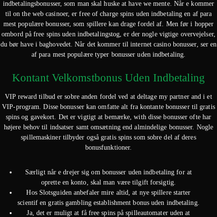
indbetalingsbonusser, som man skal huske at have we mente. Når e kommer
til on the web casinoer, er free of charge spins uden indbetaling en af para
mest populære bonusser, som spillere kan drage fordel af. Men før i hopper
ombord på free spins uden indbetalingstog, er der nogle vigtige overvejelser,
du bør have i baghovedet. Når det kommer til internet casino bonusser, ser en
af para mest populære typer bonusser uden indbetaling.
Kontant Velkomstbonus Uden Indbetaling
VIP reward tilbud er sobre anden fordel ved at deltage my partner and i et
VIP-program. Disse bonusser kan omfatte alt fra kontante bonusser til gratis
spins og gavekort. Det er vigtigt at bemærke, with disse bonusser ofte har
højere behov til indsatser samt omsætning end almindelige bonusser. Nogle
spillemaskiner tilbyder også gratis spins som sobre del af deres
bonusfunktioner.
Særligt når e drejer sig om bonusser uden indbetaling for at
oprette en konto, skal man være tilgift forsigtig.
Hos Slotsguiden anbefaler mire altid, at nye spillere starter
scientif en gratis gambling establishment bonus uden indbetaling.
Ja, det er muligt at få free spins på spilleautomater uden at