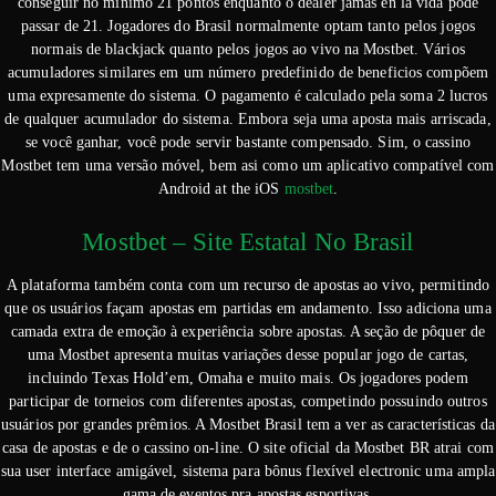
conseguir no mínimo 21 pontos enquanto o dealer jamas en la vida pode
passar de 21. Jogadores do Brasil normalmente optam tanto pelos jogos
normais de blackjack quanto pelos jogos ao vivo na Mostbet. Vários
acumuladores similares em um número predefinido de beneficios compõem
uma expresamente do sistema. O pagamento é calculado pela soma 2 lucros
de qualquer acumulador do sistema. Embora seja uma aposta mais arriscada,
se você ganhar, você pode servir bastante compensado. Sim, o cassino
Mostbet tem uma versão móvel, bem asi como um aplicativo compatível com
Android at the iOS
mostbet
.
Mostbet – Site Estatal No Brasil
A plataforma também conta com um recurso de apostas ao vivo, permitindo
que os usuários façam apostas em partidas em andamento. Isso adiciona uma
camada extra de emoção à experiência sobre apostas. A seção de pôquer de
uma Mostbet apresenta muitas variações desse popular jogo de cartas,
incluindo Texas Hold’em, Omaha e muito mais. Os jogadores podem
participar de torneios com diferentes apostas, competindo possuindo outros
usuários por grandes prêmios. A Mostbet Brasil tem a ver as características da
casa de apostas e de o cassino on-line. O site oficial da Mostbet BR atrai com
sua user interface amigável, sistema para bônus flexível electronic uma ampla
gama de eventos pra apostas esportivas.