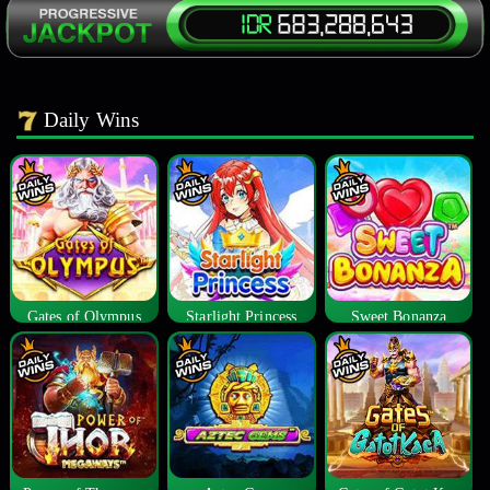
Daily Wins
Gates of Olympus
Starlight Princess
Sweet Bonanza