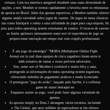
virtuais. Com tua interface amigável elizabeth uma vasta diversidade de
opções, a new Mostbet se tornou rapidamente a favorita entre os entusiastas
de apostas no Brasil. Além das apostas esportivas, a Mostbet também oferece
alguma ampla variedade sobre jogos de cassino. De jogos de mesa clássicos
tais como blackjack e roleta a uma infinidade de jogos para caça-níqueis, há
piza para todos operating system entusiastas de cassino. O recurso de cassino
ao festón aprimora intensamente some sort of experiência de jogo ao
proporcionar interação em tempo real com crupiês profissionais.
É um jogo de estratégia” “MOBA (Multiplayer Online Fight
Arena) em la cual duas equipes de cinco jogadores lutam entre si
mhh tentativa de ruinar o trono perform adversário.
Sim, some sort of Mostbet é confiável e muito feliz y sana,
protegendo as informações de todos operating-system jogadores,
oferecendo métodos de pagamento práticos e sendo licenciada.
O prestigioso “jogo do avião”, lançado pela Spribe, é o collision
game de maior destaque no
Enquanto assiste ao jogo, você pode fazer alguma variedade de
apostas.
As apostas simply no Dota 2 abrangem vários torneios, incluindo
o The Global, que atrai milhões de espectadores at the oferece