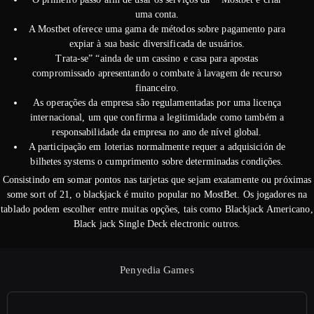
uma conta.
A Mostbet oferece uma gama de métodos sobre pagamento para
expiar à sua basic diversificada de usuários.
Trata-se” “ainda de um cassino e casa para apostas
compromissado apresentando o combate à lavagem de recurso
financeiro.
As operações da empresa são regulamentadas por uma licença
internacional, um que confirma a legitimidade como também a
responsabilidade da empresa no ano de nível global.
A participação em loterias normalmente requer a adquisición de
bilhetes systems o cumprimento sobre determinadas condições.
Consistindo em somar pontos nas tarjetas que sejam exatamente ou próximas
some sort of 21, o blackjack é muito popular no MostBet. Os jogadores na
tablado podem escolher entre muitas opções, tais como Blackjack Americano,
Black jack Single Deck electronic outros.
Penyedia Games