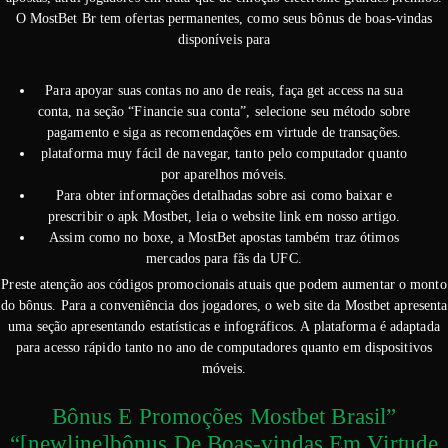
O MostBet Br tem ofertas permanentes, como seus bônus de boas-vindas
disponíveis para
Para apoyar suas contas no ano de reais, faça get access na sua
conta, na seção “Financie sua conta”, selecione seu método sobre
pagamento e siga as recomendações em virtude de transações.
plataforma muy fácil de navegar, tanto pelo computador quanto
por aparelhos móveis.
Para obter informações detalhadas sobre asi como baixar e
prescribir o apk Mostbet, leia o website link em nosso artigo.
Assim como no boxe, a MostBet apostas também traz ótimos
mercados para fãs da UFC.
Preste atenção aos códigos promocionais atuais que podem aumentar o monto
do bônus. Para a conveniência dos jogadores, o web site da Mostbet apresenta
uma seção apresentando estatísticas e infográficos. A plataforma é adaptada
para acesso rápido tanto no ano de computadores quanto em dispositivos
móveis.
Bônus E Promoções Mostbet Brasil”
“[newline]bônus De Boas-vindas Em Virtude