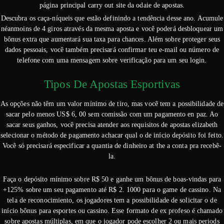
página principal carry out site da odaie de apostas.
Descubra os caça-níqueis que estão definindo a tendência desse ano. Acumule
néanmoins de 4 giros através da mesma aposta e você poderá desbloquear um
bônus extra que aumentará sua taxa para chances. Além sobre proteger seus
dados pessoais, você também precisará confirmar teu e-mail ou número de
telefone com uma mensagem sobre verificação para um seu login.
Tipos De Apostas Esportivas
As opções não têm um valor mínimo de tiro, mas você tem a possibilidade de
sacar pelo menos US$ 6, 00 sem comissão com um pagamento en paz. Ao
sacar seus ganhos, você precisa atender aos requisitos de apostas elizabeth
selecionar o método de pagamento achacar qual o de início depósito foi feito.
Você só precisará especificar a quantia de dinheiro at the a conta pra recebê-
la.
Faça o depósito mínimo sobre R$ 50 e ganhe um bônus de boas-vindas para
+125% sobre um seu pagamento até R$ 2. 1000 para o game de cassino. Na
tela de reconocimiento, os jogadores tem a possibilidade de solicitar o de
início bônus para esportes ou cassino. Esse formato de ex profeso é chamado
sobre apostas múltiplas, em que o jogador pode escolher 2 ou mais periods