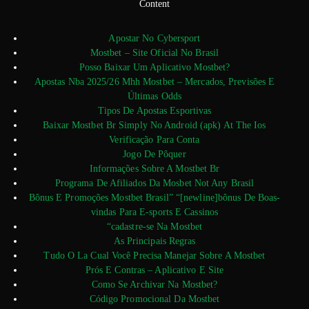
Content
Apostar No Cybersport
Mostbet – Site Oficial No Brasil
Posso Baixar Um Aplicativo Mostbet?
Apostas Nba 2025/26 Mhh Mostbet – Mercados, Previsões E
Últimas Odds
Tipos De Apostas Esportivas
Baixar Mostbet Br Simply No Android (apk) At The Ios
Verificação Para Conta
Jogo De Pôquer
Informações Sobre A Mostbet Br
Programa De Afiliados Da Mosbet Not Any Brasil
Bônus E Promoções Mostbet Brasil” “[newline]bônus De Boas-
vindas Para E-sports E Cassinos
“cadastre-se Na Mostbet
As Principais Regras
Tudo O La Cual Você Precisa Manejar Sobre A Mostbet
Prós E Contras – Aplicativo E Site
Como Se Archivar Na Mostbet?
Código Promocional Da Mostbet