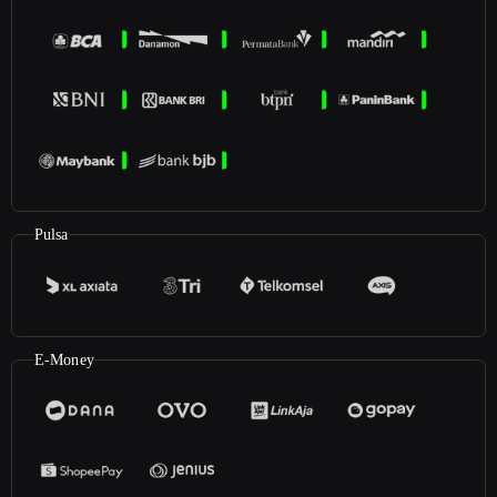
Pulsa
E-Money