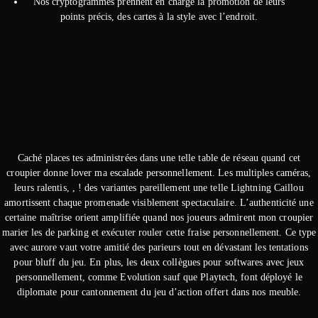
Nos cryptogrammes prennent en charge la promotion de leurs
points précis, des cartes à la style avec l’endroit.
Caché places tes administrées dans une telle table de réseau quand cet
croupier donne lover ma escalade personnellement. Les multiples caméras,
leurs ralentis, , ! des variantes pareillement une telle Lightning Caillou
amortissent chaque promenade visiblement spectaculaire. L’authenticité une
certaine maîtrise orient amplifiée quand nos joueurs admirent mon croupier
marier les de parking et exécuter rouler cette fraise personnellement. Ce type
avec aurore vaut votre amitié des parieurs tout en dévastant les tentations
pour bluff du jeu. En plus, les deux collègues pour softwares avec jeux
personnellement, comme Evolution sauf que Playtech, font déployé le
diplomate pour cantonnement du jeu d’action offert dans nos meuble.