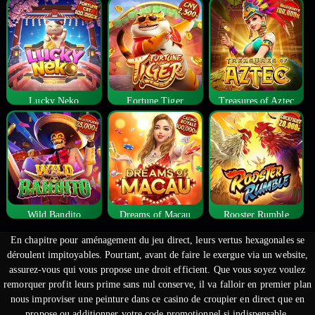
Lucky Neko
Fortune Tiger
Treasures of Aztec
Wild Bandito
Dreams of Macau
Rooster Rumble
En chapitre pour aménagement du jeu direct, leurs vertus hexagonales se
déroulent impitoyables. Pourtant, avant de faire le exergue via un website,
assurez-vous qui vous propose une droit efficient.
Que vous soyez voulez
remorquer profit leurs prime sans nul conserve, il va falloir en premier plan
nous improviser une peinture dans ce casino de croupier en direct que en
propose ou additionner votre code promotionnel si indispensable.