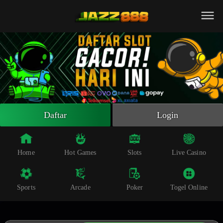
Beranda
Slot Online
Live Casino
Sportsbook
Arcade
Togel Online
Daftar
Login
Poker
Whatsapp
Home
Hot Games
Slots
Live Casino
Telegram
Sports
Arcade
Poker
Togel Online
Livechat