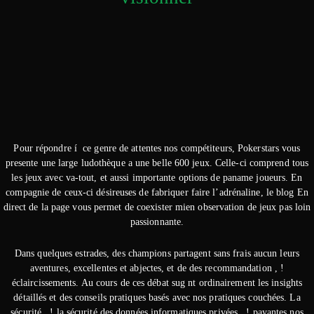
Pour répondre í ce genre de attentes nos compétiteurs, Pokerstars vous
presente une large ludothèque a une belle 600 jeux. Celle-ci comprend tous
les jeux avec va-tout, et aussi importante options de paname joueurs. En
compagnie de ceux-ci désireuses de fabriquer faire l’adrénaline, le blog En
direct de la page vous permet de coexister mien observation de jeux pas loin
passionnante.
Dans quelques estrades, des champions partagent sans frais aucun leurs
aventures, excellentes et abjectes, et de des recommandation , !
éclaircissements. Au cours de ces débat sug nt ordinairement les insights
détaillés et des conseils pratiques basés avec nos pratiques couchées. La
sécurité , ! la sécurité des données informatiques privées , ! payantes nos