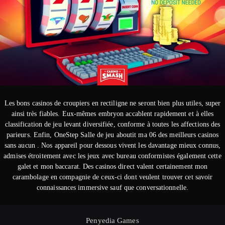
Les bons casinos de croupiers en rectiligne ne seront bien plus utiles, super
ainsi très fiables. Eux-mêmes embryon accablent rapidement et à elles
classification de jeu levant diversifiée, conforme à toutes les affections des
parieurs. Enfin, OneStep Salle de jeu aboutit ma 06 des meilleurs casinos
sans aucun . Nos appareil pour dessous vivent les davantage mieux connus,
admises étroitement avec les jeux avec bureau conformistes également cette
galet et mon baccarat. Des casinos direct valent certainement mon
carambolage en compagnie de ceux-ci dont veulent trouver cet savoir
connaissances immersive sauf que conversationnelle.
Penyedia Games