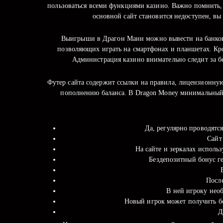
пользоваться всеми функциями казино. Важно помнить, ч
основной сайт становится недоступен, вы 
Выигрыши в Драгон Мани можно вывести на банковс
позволяющих играть на смартфонах и планшетах. Кр
Администрация казино внимательно следит за б
Футер сайта содержит ссылки на правила, лицензионную
пополнению баланса. В Dragon Money минимальный 
Да, регулярно проводятс
Сайт
На сайте и зеркалах испол
Бездепозитный бонус ге
После
В ней игроку необ
Новый игрок может получить б
Д