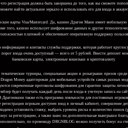
то регистрация должна быть завершена до того, как вы сможете пополни
можете найти актуальное зеркало и использовать его для входа в аккау
кие карты Visa/Mastercard. Да, казино Драгон Мани имеет мобильную 
оме того, казино использует шифрование данных и другие технологиче
езопасностью платежей и обеспечивает оперативную поддержку пользо
 информацию и контакты службы поддержки, которая работает круглосут
порог входа очень доступный — всего от 5 рублей. Внести депозит мо
банковские карты, электронные кошельки и криптовалюту.
я тематические турниры, специальные акции и розыгрыши призов среди
 Dragon Money адаптирован для мобильных устройств самых разных мод
ьзуются современные протоколы шифрования для гарантии защиты личн
мблер будет получать каждый день после входа в учетную запись на са
В Драгонмани также есть программа лояльности для постоянных игроков
 регистрации игрокам доступен вход в личный кабинет, совершение де
ходимо установить ставку, выбрать уровень риска и количество пинов 
онус за регистрацию, а также шанс на дополнительные выигрыши благ
ополнительно, по промокоду DRGNBLOG можно получить бонус на сче