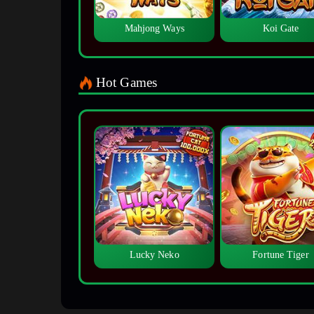
Mahjong Ways
Koi Gate
Hot Games
Lucky Neko
Fortune Tiger