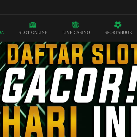
DA
SLOT ONLINE
LIVE CASINO
SPORTSBOOK