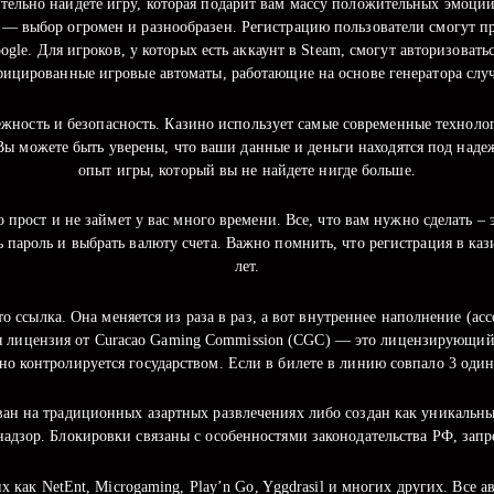
тельно найдете игру, которая подарит вам массу положительных эмоций
 — выбор огромен и разнообразен. Регистрацию пользователи смогут пр
ogle. Для игроков, у которых есть аккаунт в Steam, смогут авторизоват
фицированные игровые автоматы, работающие на основе генератора слу
ежность и безопасность. Казино использует самые современные техноло
Вы можете быть уверены, что ваши данные и деньги находятся под над
опыт игры, который вы не найдете нигде больше.
прост и не займет у вас много времени. Все, что вам нужно сделать –
ь пароль и выбрать валюту счета. Важно помнить, что регистрация в к
лет.
то ссылка. Она меняется из раза в раз, а вот внутреннее наполнение (а
я лицензия от Curacao Gaming Commission (CGC) — это лицензирующий 
ино контролируется государством. Если в билете в линию совпало 3 один
ан на традиционных азартных развлечениях либо создан как уникальны
адзор. Блокировки связаны с особенностями законодательства РФ, зап
 как NetEnt, Microgaming, Play’n Go, Yggdrasil и многих других. Все 