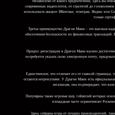
Независимо от ваших предпочтений, здесь вы обяза
современных видеослотов, от стратегий до головоломок
использовать аккаунт ВКонтаке, телеграм, Яндекс или Go
только серти
Третье преимущество Драгон Мани – это высокая над
обеспечения безопасности их финансовых транзакций. 
Процесс регистрации в Драгон Мани казино достаточно 
потребуется указать свою электронную почту, придумат
Единственное, что отличает его от главной страницы, э
остаются нетронутыми. У Драгон Мани есть официальна
легальным, она подтверждает, что каз
Популярны также игровые шоу, геймплей которых основ
площадкам часто ограничивает Роскомн
Здесь собраны игры от лучших производителей, таких