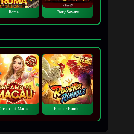
Roma
Fiery Sevens
Dreams of Macau
Rooster Rumble