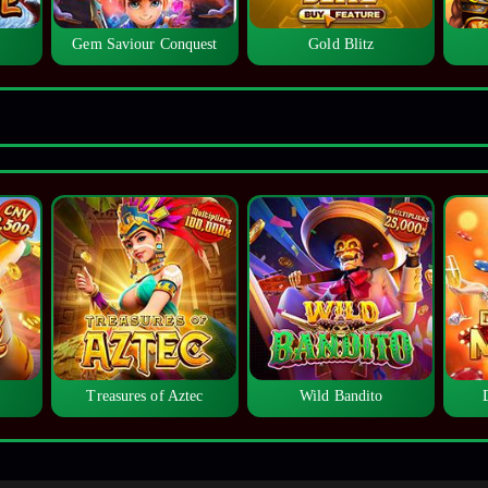
Gem Saviour Conquest
Gold Blitz
Treasures of Aztec
Wild Bandito