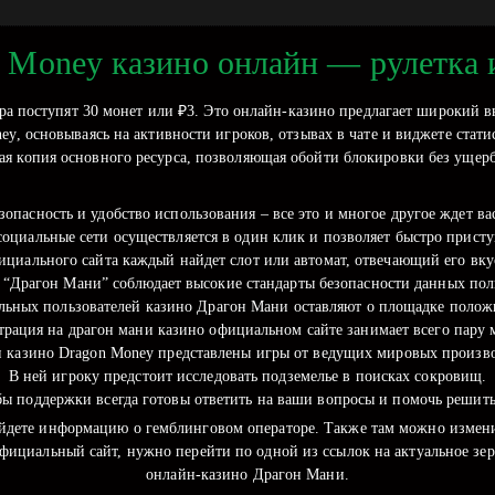
 Money казино онлайн — рулетка 
ера поступят 30 монет или ₽3. Это онлайн-казино предлагает широкий вы
, основываясь на активности игроков, отзывах в чате и виджете статис
ная копия основного ресурса, позволяющая обойти блокировки без ущер
зопасность и удобство использования – все это и многое другое ждет в
социальные сети осуществляется в один клик и позволяет быстро присту
ициального сайта каждый найдет слот или автомат, отвечающий его вк
“Драгон Мани” соблюдает высокие стандарты безопасности данных пол
льных пользователей казино Драгон Мани оставляют о площадке полож
трация на драгон мани казино официальном сайте занимает всего пару 
 казино Dragon Money представлены игры от ведущих мировых произв
В ней игроку предстоит исследовать подземелье в поисках сокровищ.
ы поддержки всегда готовы ответить на ваши вопросы и помочь решит
найдете информацию о гемблинговом операторе. Также там можно измен
ициальный сайт, нужно перейти по одной из ссылок на актуальное зерк
онлайн-казино Драгон Мани.