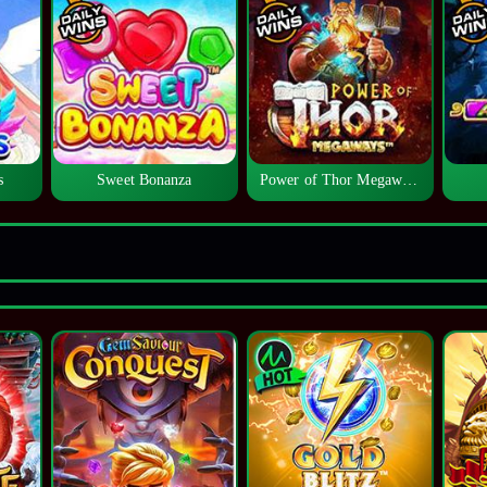
s
Sweet Bonanza
Power of Thor Megaways