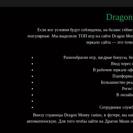
Dragon
Если все условия будут соблюдены, на баланс гейм
популярные. Мы выделили ТОП игр на сайте Dragon Money
зеркало сайта — это точ
Разнообразие игр, щедрые бонусы, бе
Вход через 
В рабочем зеркале оф
Платформа 
Большинство реа
Регис
В онлайн
Сотрудники служб
Внизу страницы Dragon Money casino, в футере, вы 
автоматическую. Для того чтобы зайти на Драгон Мани оф