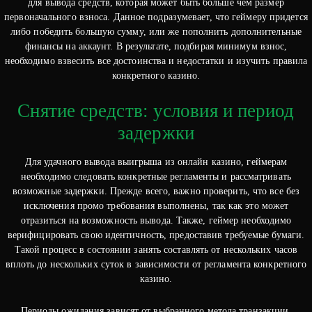
для вывода средств, которая может быть больше чем размер
первоначального взноса. Данное подразумевает, что геймеру придется
либо победить большую сумму, или же пополнить дополнительные
финансы на аккаунт. В результате, подбирая минимум взнос,
необходимо взвесить все достоинства и недостатки и изучить правила
конкретного казино.
Снятие средств: условия и период
задержки
Для удачного вывода выигрыша из онлайн казино, геймерам
необходимо следовать конкретные регламенты и рассматривать
возможные задержки. Прежде всего, важно проверить, что все без
исключения промо требования выполнены, так как это может
отразиться на возможность вывода. Также, геймер необходимо
верифицировать свою идентичность, предоставив требуемые бумаги.
Такой процесс в состоянии занять составлять от нескольких часов
вплоть до нескольких суток в зависимости от регламента конкретного
казино.
Периоды ожидания зависят от выбранного метода транзакции.