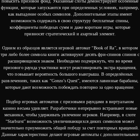
повысить призовой фонд. Указанные слоты демонстрируют особенные
функции, которые запускаются при определенных условиях, например,
как выпадение особых символов. Дополнительные этапы имеют
возможность содержать в свою структуру бесплатные спины,
коэффициенты победных сумм и даже короткие игры, которые
привносят стратегический и азартный элемент.
Одним из образцов является игровой автомат “Book of Ra”, в котором
три либо более символа книги активируют десять фри-спинов спинов с
расширяющимся знаком. Необходимо подчеркнуть, что во время
призового раунда участники могут реактивировать экстра вращения,
что повышает вероятность большого выигрыша. В определённых
развлечениях, таких как “Gonzo’s Quest”, имеются лавинные барабаны,
которые дают возможность побеждать повторно за одно вращение.
Подбор игровых автоматов с призовыми раундами в виртуальном
казино весьма удивляет. Разработчики непрерывно встраивают новые
механики, чтобы удерживать увлечение игроков. Например, в слоте
“Starburst” возможность увеличивающихся диких символов может
значительно приумножить общий победу за счет повторных вращений.
Данные характеристики делают игровые автоматы с дополнительными