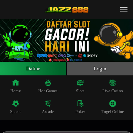
Beranda
Slot Online
Live Casino
Sportsbook
Arcade
Togel Online
Daftar
Login
Poker
Whatsapp
Home
Hot Games
Slots
Live Casino
Telegram
Sports
Arcade
Poker
Togel Online
Livechat