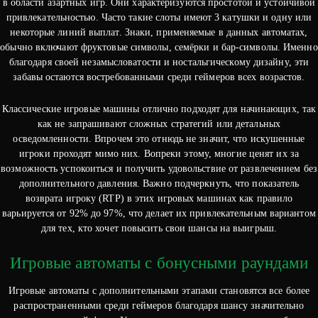
в области азартных игр. Они характеризуются простотой и устойчивой
привлекательностью. Часто такие слоты имеют 3 катушки и одну или
некоторые линий выплат. Знаки, применяемые в данных автоматах,
обычно включают фруктовые символы, семёрки и бар-символы. Именно
благодаря своей незамысловатости и ностальгическому дизайну, эти
забавы остаются востребованными среди геймеров всех возрастов.
Классические игровые машины отлично подходят для начинающих, так
как не запрашивают сложных стратегий или детальных
осведомленности. Впрочем это отнюдь не значит, что искушенные
игроки проходят мимо них. Вопреки этому, многие ценят их за
возможность успокоиться и получить удовольствие от развлечением без
дополнительного давления. Важно подчеркнуть, что показатель
возврата игроку (RTP) в этих игровых машинах как правило
варьируется от 92% до 97%, что делает их привлекательным вариантом
для тех, кто хочет повысить свои шансы на выигрыш.
Игровые автоматы с бонусными раундами
Игровые автоматы с дополнительными этапами становятся все более
распространенными среди геймеров благодаря шансу значительно