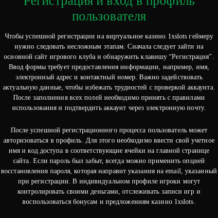
Регистрация и вход в профиль
пользователя
Чтобы успешной регистрации на виртуальное казино 1xslots геймеру
нужно следовать несложным этапам. Сначала следует зайти на
основной сайт игрового клуба и обнаружить клавишу “Регистрация”.
Ввод формы требует предоставления информации, например, имя,
электронный адрес и контактный номер. Важно задействовать
актуальную данные, чтобы избежать трудностей с проверкой аккаунта.
После заполнения всех полей необходимо принять с правилами
использования и подтвердить аккаунт через электронную почту.
После успешной регистрационного процесса пользователь может
авторизоваться в профиль. Для этого необходимо ввести свой учетное
имя и код доступа в соответствующие ячейки на главной странице
сайта. Если пароль был забыт, всегда можно применить опцией
восстановления пароля, которая направит указания на email, указанный
при регистрации. В индивидуальном профиле игроки могут
контролировать своими деньгами, отслеживать записи игр и
воспользоваться бонусам и предложениям казино 1xslots.