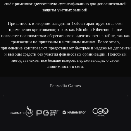
ещё применяют двухэтапную аутентификацию для дополнительной
защиты учётных записей.
Приватность в игорном заведении 1xslots гарантируется за счет
применения криптовалют, таких как Bitcoin и Ethereum. Такое
позволяет пользователям оберегать свою идентичность в тайне, так как
транзакции не привязаны к истинным именам. Более этого,
применение криптовалют предоставляет быстрые и надежные депозиты
и выводы средств без участия финансовых организаций. Подобный
метод завлекает все больше юзеров, переживающих о своей
анонимности в сети.
Penyedia Games