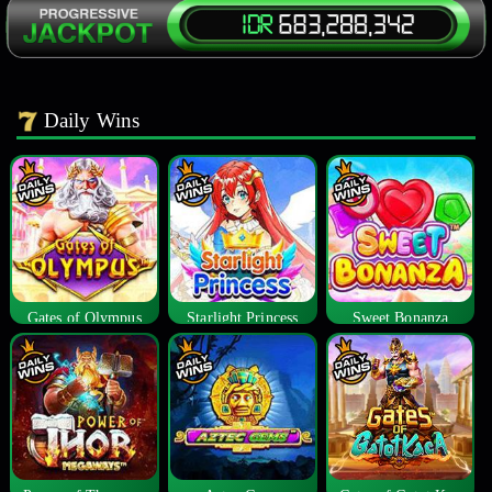
Daily Wins
Gates of Olympus
Starlight Princess
Sweet Bonanza