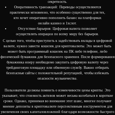
секретность.
Оперативность транзакций: Переводы осуществляются
практически мгновенно, что особенно существенно для тех,
кто хочет оперативно пополнить баланс на платформах
онлайн казино и 1хслот.
Отсутствие барьеров: Цифровая валюта позволяет
осуществлять операции по всему миру без барьеров.
С целью того, чтобы приступить к задействовать вклады в цифровой
валюте, нужно завести кошелек для криптовалюты. Это может быть
может быть программный кошелек на ПК либо телефоне, либо
физический бумажник для безопасного хранения. После формирования
бумажника юзеру необходимо закупить цифровую валюту через
трейдинговую площадку или обменную службу. Важно отбирать
безопасные сайты с положительной репутацией, чтобы избежать
опасности жульничества.
Пользователи должны помнить о изменчивости цены крипты. Это
указывает, что стоимость активов может весьма колебаться в короткие
сроки. Однако, принимая во внимание этот шанс, многие получают
мнение депозиты в криптовалюте перспективным инструментом для
увеличения своих капиталовложений благодаря возможности быстрого