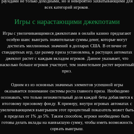
раундами не только доходными, но и невероятно захватывающими для
всех категорий игроков.
Игры с нарастающими джекпотами
Игры с увеличивающимися джекпотами в онлайн казино предлагают
особую шанс выиграть значительные суммы денег, которые могут
достигать миллионных значений в долларах США. В отличие от
стандартных игр, где размер приза установлена, в растущих автоматах
джекпот растет с каждым вкладом игроков. Данное указывает, что
насколько больше игроков участвует, тем значительнее растет вероятный
приз.
Одним из из основных значимых элементов успешной игры
оказывается понимание системы роста главного приза. Необходимо
осознавать, что только незначительный доля каждой беты добавляется к
итоговому призовому фонду. К примеру, внутри игровых автоматах с
увеличивающимся выигрышем этот процентный показатель может быть
в пределах от 1% до 5%. Таким способом, игроки необходимо быть
готовы делать вклады на наивысшую сумму, чтобы иметь возможность
сорвать выигрыш.