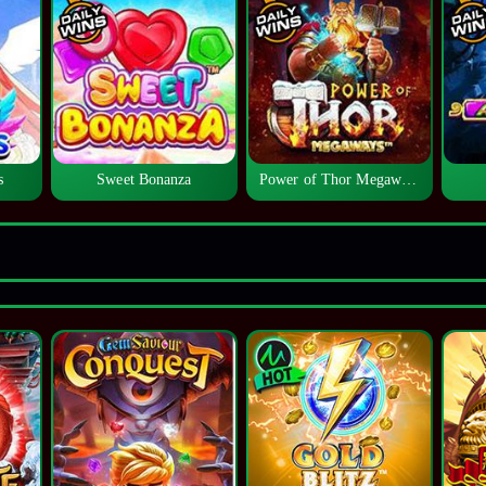
s
Sweet Bonanza
Power of Thor Megaways