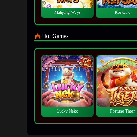
Mahjong Ways
Koi Gate
Hot Games
Lucky Neko
Fortune Tiger