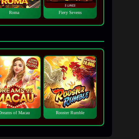
Roma
Fiery Sevens
Dreams of Macau
Rooster Rumble