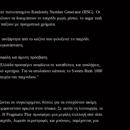
αι σε πιστοποιημένο Randomly Number Generator (RNG). Οι
έλουν να δοκιμάσουν το παιχνίδι χωρίς ρίσκο, το sugar rush
ν παίξουν με πραγματικά χρήματα.
ανεξάρτητα από το καζίνο που φιλοξενεί το παιχνίδι.
 εγκατάσταση.
 ασφαλή και άμεση πρόσβαση.
ν Ελλάδα προσφέρει ασφάλεια σε καταθέσεις και αναλήψεις,
ό κριτήριο. Για να απολαύσει κάποιος το Sweets Rush 1000
ειρία του παιχνιδιού.”
ζονται σε συγκεκριμένες θέσεις για να ενισχύσουν ακόμη
εμφανιστούν αρκετά στον πίνακα. Σε αυτήν τη λειτουργία, οι
. Η Pragmatic Play προσφέρει μια μεγάλη συλλογή από slots
παιχνίδι, δωρεάν περιστροφές και μπόνους, παρέχοντας μια