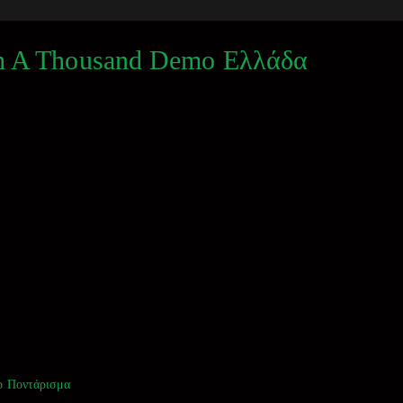
ush A Thousand Demo Ελλάδα
ο Ποντάρισμα