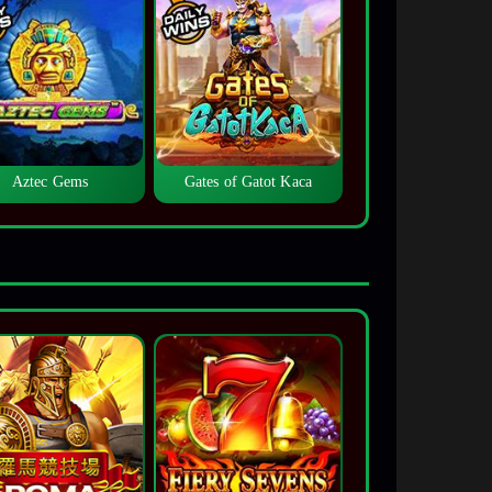
Aztec Gems
Gates of Gatot Kaca