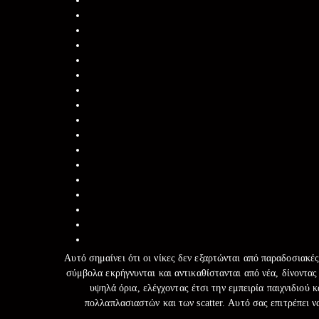
Αυτό σημαίνει ότι οι νίκες δεν εξαρτώνται από παραδοσιακ
σύμβολα εκρήγνυνται και αντικαθίστανται από νέα, δίνοντας
υψηλά όρια, ελέγχοντας έτσι την εμπειρία παιχνιδιού 
πολλαπλασιαστών και των scatter. Αυτό σας επιτρέπει 