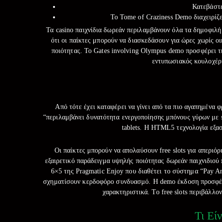
Κατεβάστε
Το Tome of Craziness Demo διαχειρίζε
Τα casino παιχνίδια δωρεάν περιλαμβάνουν όλα τα δημοφιλή s
ότι οι παίκτες μπορούν να διασκεδάσουν για ώρες χωρίς ο
ποιότητας. Το Gates involving Olympus demo προσφέρει τη
εντυπωσιακός κουλοχέρη
Από τότε έχει καταφέρει να γίνει από τα πιο αγαπημένα 
“περιλαμβάνει δυνατότητα ενεργοποίησης μπόνους γύρων με sc
tablets. Η HTML5 τεχνολογία εξα
Οι παίκτες μπορούν να απολαύσουν free slots για απεριόρ
εξαιρετικό παράδειγμα υψηλής ποιότητας δωρεάν παιχνιδιού 
6×5 της Pragmatic Enjoy που διαθέτει το σύστημα “Pay A
σχηματίσουν κερδοφόρο συνδυασμό. Η demo έκδοση προσφέρει
χαρακτηριστικά. Το free slots περιβάλλο
Τι Εί