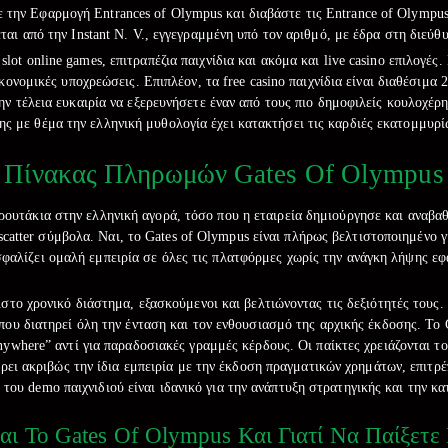
 την Εφαρμογή Entrances of Olympus και διαβάστε τις Entrance of Olympus
ται από την Instant N. V., εγγεγραμμένη υπό τον αριθμό, με έδρα στη διεύθ
lot online games, επιτραπέζια παιχνίδια και ακόμα και live casino επιλογές.
ικονομικές υποχρεώσεις. Επιπλέον, τα free casino παιχνίδια είναι διαθέσι
ν τέλεια ευκαιρία να εξερευνήσετε έναν από τους πιο δημοφιλείς κουλοχέρη
ς με θέμα την ελληνική μυθολογία έχει κατακτήσει τις καρδιές εκατομμυρ
Πίνακας Πληρωμών Gates Of Olympus
φρουτάκια στην ελληνική αγορά, τόσο που η εταιρεία δημιούργησε και αναβα
atter σύμβολα. Ναι, το Gates of Olympus είναι πλήρως βελτιστοποιημένο γ
σφαλίζει ομαλή εμπειρία σε όλες τις πλατφόρμες χωρίς την ανάγκη λήψης 
ιστο χρονικό διάστημα, εξασκούμενοι και βελτιώνοντας τις δεξιότητές τους
που διατηρεί όλη την ένταση και τον ενθουσιασμό της αρχικής έκδοσης. Το
nywhere” αντί για παραδοσιακές γραμμές κέρδους. Οι παίκτες χρειάζονται τ
 ακριβώς την ίδια εμπειρία με την έκδοση πραγματικών χρημάτων, επιτρέπο
ν του demo παιχνιδιού είναι ιδανικό για την ανάπτυξη στρατηγικής και την κ
ναι Το Gates Of Olympus Και Γιατί Να Παίξετ