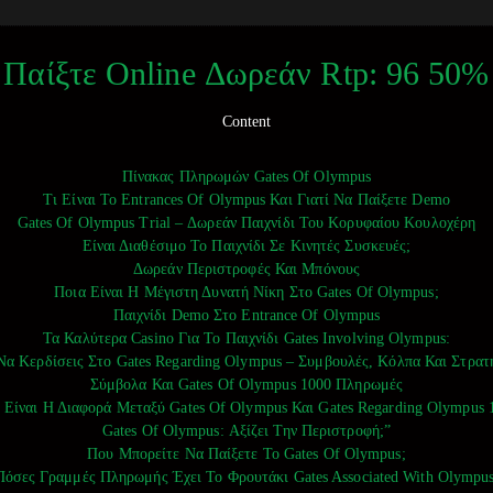
Παίξτε Online Δωρεάν Rtp: 96 50%
Content
Πίνακας Πληρωμών Gates Of Olympus
Τι Είναι Το Entrances Of Olympus Και Γιατί Να Παίξετε Demo
Gates Of Olympus Trial – Δωρεάν Παιχνίδι Του Κορυφαίου Κουλοχέρη
Είναι Διαθέσιμο Το Παιχνίδι Σε Κινητές Συσκευές;
Δωρεάν Περιστροφές Και Μπόνους
Ποια Είναι Η Μέγιστη Δυνατή Νίκη Στο Gates Of Olympus;
Παιχνίδι Demo Στο Entrance Of Olympus
Τα Καλύτερα Casino Για Το Παιχνίδι Gates Involving Olympus:
α Κερδίσεις Στο Gates Regarding Olympus – Συμβουλές, Κόλπα Και Στρατ
Σύμβολα Και Gates Of Olympus 1000 Πληρωμές
 Είναι Η Διαφορά Μεταξύ Gates Of Olympus Και Gates Regarding Olympus 
Gates Of Olympus: Αξίζει Την Περιστροφή;”
Που Μπορείτε Να Παίξετε Το Gates Of Olympus;
Πόσες Γραμμές Πληρωμής Έχει Το Φρουτάκι Gates Associated With Olympus