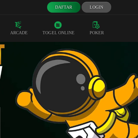
DAFTAR
LOGIN
ARCADE
TOGEL ONLINE
POKER