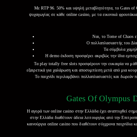
Με RTP 96. 50% και υψηλή μεταβλητότητα, το Gates of 
ψυχαγωγίας σε κάθε online casino, με τα εικονικά φρουτάκ
Ναι, το Tome of Chaos ε
Ο πολλαπλασιαστής του Δία ε
Τα σύμβολα χαμηλό
Η demo έκδοση προσφέρει ακριβώς την ίδια εμπειρ
Τα play totally free slots προσφέρουν την ευκαιρία να μά
εξαιρετικά για χαλάρωση και αποσυμπίεση μετά από μια κουρα
Το παιχνίδι περιλαμβάνει πολλαπλασιαστές και δωρεάν π
Gates Of Olympus D
Η αγορά των online casino στην Ελλάδα έχει αναπτυχθεί σημα
στην Ελλάδα διαθέτουν άδεια λειτουργίας από την Επιτροπ
καινούργια online casino που διαθέτουν σύγχρονα παιχνίδια 