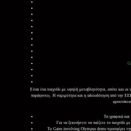
G
Είναι ένα παιχνίδι με υψηλή μεταβλητότητα, οπότε και οι ν
παράγοντες. Η νομιμότητα και η αδειοδότηση από την ΕΕΕ
φρουτάκια 
Τα γραφικά και
Για να ξεκινήσετε να παίζετε το παιχνίδι 
Το Gates involving Olympus demo προσφέρει την