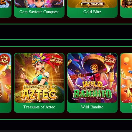
Gem Saviour Conquest
Gold Blitz
Treasures of Aztec
Wild Bandito