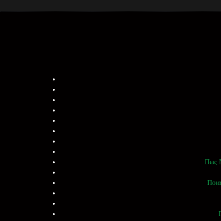
Πως Ν
Ποια