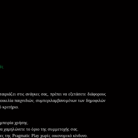
ές
 ταιριάζει στις ανάγκες σας, πρέπει να εξετάσετε διάφορους
 ποικιλία παιχνιδιών, συμπεριλαμβανομένων των δημοφιλών
ό κριτήριο.
μπειρία χρήσης.
 να χαμηλώνετε το όριο της συμμετοχής σας.
ς της Pragmatic Play χωρίς οικονομικό κίνδυνο.