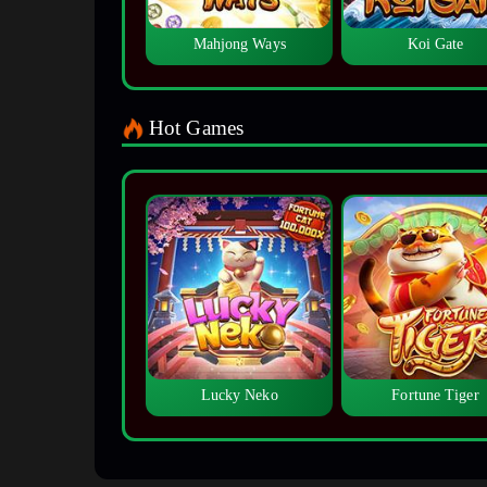
Mahjong Ways
Koi Gate
Hot Games
Lucky Neko
Fortune Tiger