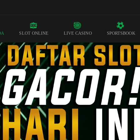
DA
SLOT ONLINE
LIVE CASINO
SPORTSBOOK