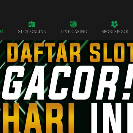
DA
SLOT ONLINE
LIVE CASINO
SPORTSBOOK