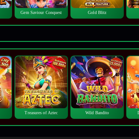
Gem Saviour Conquest
Gold Blitz
Treasures of Aztec
Wild Bandito