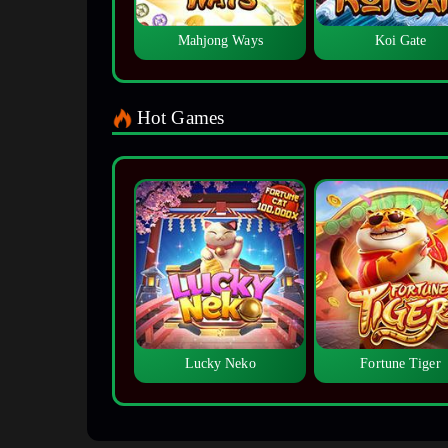
Mahjong Ways
Koi Gate
Hot Games
Lucky Neko
Fortune Tiger