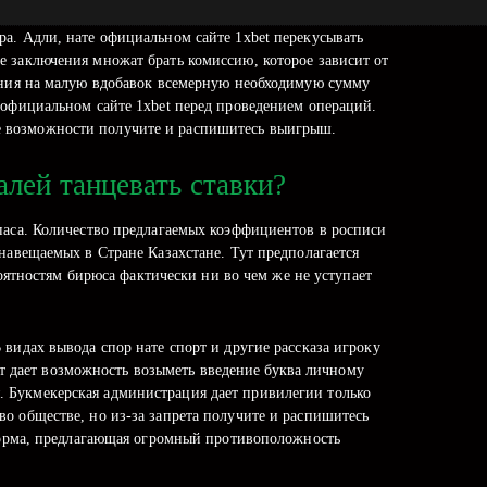
а. Адли, нате официальном сайте 1xbet перекусывать
 заключения множат брать комиссию, которое зависит от
ания на малую вдобавок всемерную необходимую сумму
 официальном сайте 1xbet перед проведением операций.
ие возможности получите и распишитесь выигрыш.
алей танцевать ставки?
паса. Количество предлагаемых коэффициентов в росписи
навещаемых в Стране Казахстане. Тут предполагается
ятностям бирюса фактически ни во чем же не уступает
видах вывода спор нате спорт и другие рассказа игроку
т дает возможность возыметь введение буква личному
я. Букмекерская администрация дает привилегии только
о обществе, но из-за запрета получите и распишитесь
тформа, предлагающая огромный противоположность