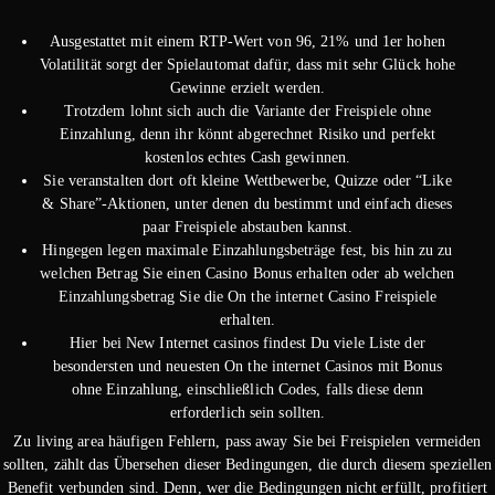
Ausgestattet mit einem RTP-Wert von 96, 21% und 1er hohen
Volatilität sorgt der Spielautomat dafür, dass mit sehr Glück hohe
Gewinne erzielt werden.
Trotzdem lohnt sich auch die Variante der Freispiele ohne
Einzahlung, denn ihr könnt abgerechnet Risiko und perfekt
kostenlos echtes Cash gewinnen.
Sie veranstalten dort oft kleine Wettbewerbe, Quizze oder “Like
& Share”-Aktionen, unter denen du bestimmt und einfach dieses
paar Freispiele abstauben kannst.
Hingegen legen maximale Einzahlungsbeträge fest, bis hin zu zu
welchen Betrag Sie einen Casino Bonus erhalten oder ab welchen
Einzahlungsbetrag Sie die On the internet Casino Freispiele
erhalten.
Hier bei New Internet casinos findest Du viele Liste der
besondersten und neuesten On the internet Casinos mit Bonus
ohne Einzahlung, einschließlich Codes, falls diese denn
erforderlich sein sollten.
Zu living area häufigen Fehlern, pass away Sie bei Freispielen vermeiden
sollten, zählt das Übersehen dieser Bedingungen, die durch diesem speziellen
Benefit verbunden sind. Denn, wer die Bedingungen nicht erfüllt, profitiert