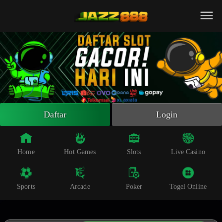
Beranda
Slot Online
Live Casino
Sportsbook
Arcade
Togel Online
Daftar
Login
Poker
Whatsapp
Home
Hot Games
Slots
Live Casino
Telegram
Sports
Arcade
Poker
Togel Online
Livechat