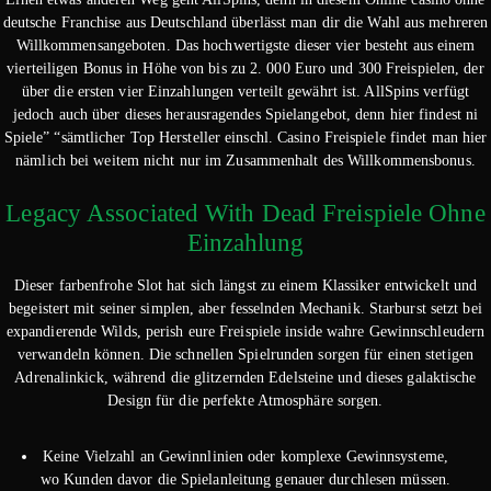
deutsche Franchise aus Deutschland überlässt man dir die Wahl aus mehreren
Willkommensangeboten. Das hochwertigste dieser vier besteht aus einem
vierteiligen Bonus in Höhe von bis zu 2. 000 Euro und 300 Freispielen, der
über die ersten vier Einzahlungen verteilt gewährt ist. AllSpins verfügt
jedoch auch über dieses herausragendes Spielangebot, denn hier findest ni
Spiele” “sämtlicher Top Hersteller einschl. Casino Freispiele findet man hier
nämlich bei weitem nicht nur im Zusammenhalt des Willkommensbonus.
Legacy Associated With Dead Freispiele Ohne
Einzahlung
Dieser farbenfrohe Slot hat sich längst zu einem Klassiker entwickelt und
begeistert mit seiner simplen, aber fesselnden Mechanik. Starburst setzt bei
expandierende Wilds, perish eure Freispiele inside wahre Gewinnschleudern
verwandeln können. Die schnellen Spielrunden sorgen für einen stetigen
Adrenalinkick, während die glitzernden Edelsteine und dieses galaktische
Design für die perfekte Atmosphäre sorgen.
Keine Vielzahl an Gewinnlinien oder komplexe Gewinnsysteme,
wo Kunden davor die Spielanleitung genauer durchlesen müssen.