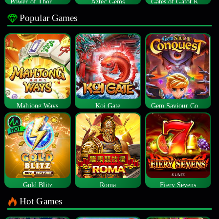
Power of Thor Megaways
Aztec Gems
Gates of Gatot Kaca
Popular Games
Mahjong Ways
Koi Gate
Gem Saviour Conquest
Gold Blitz
Roma
Fiery Sevens
Hot Games