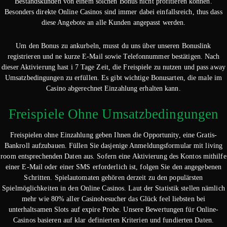
Bestandskunden von einem solchen Bonus nicht profitieren können.
Besonders direkte Online Casinos sind immer dabei einfallsreich, thus dass
diese Angebote an alle Kunden angepasst werden.
Um den Bonus zu ankurbeln, musst du uns über unseren Bonuslink
registrieren und ne kurze E-Mail sowie Telefonnummer bestätigen. Nach
dieser Aktivierung hast i 7 Tage Zeit, die Freispiele zu nutzen und pass away
Umsatzbedingungen zu erfüllen. Es gibt wichtige Bonusarten, die male im
Casino abgerechnet Einzahlung erhalten kann.
Freispiele Ohne Umsatzbedingungen
Freispielen ohne Einzahlung geben Ihnen die Opportunity, eine Gratis-
Bankroll aufzubauen. Füllen Sie dasjenige Anmeldungsformular mit living
room entsprechenden Daten aus. Sofern eine Aktivierung des Kontos mithilfe
einer E-Mail oder einer SMS erforderlich ist, folgen Sie den angegebenen
Schritten. Spielautomaten gehören derzeit zu den populärsten
Spielmöglichkeiten in den Online Casinos. Laut der Statistik stellen nämlich
mehr wie 80% aller Casinobesucher das Glück feel liebsten bei
unterhaltsamen Slots auf expire Probe. Unsere Bewertungen für Online-
Casinos basieren auf klar definierten Kriterien und fundierten Daten.