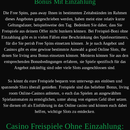
Bonus Mit Einzahlung
Die Free Spins, pass away Ihnen in bestimmten Zeitabständen im Rahmen
dieses Angebotes gutgeschrieben werden, haben meist eine relativ kurze
Geltungsdauer, beispielsweise den Tag. Bedenken Sie daher, dass Sie
Freispiele aus deinem Offer nicht bunkern können. Bei Freispiel-Boni ohne
Einzahlung gibt es in vielen Fällen eine Beschränkung des Spielesortiments,
für die Sie perish Free Spins einsetzen können. Je je nach Angebot und
Casinos gibt es eine gewisse bestimmte Auswahl a good Online Slots, the
denen Sie living area Bonus einsetzen können. Meistens können Sie aus den
entsprechenden Bonusbedingungen erfahren, sie Spiele spezifisch für das
Angebot zukünftig sind oder viele Slots ausgeschlossen sind.
So könnt du eure Freispiele bequem von unterwegs aus einlösen und
spannende Slots überall genießen. Freispiele sind das beliebter Bonus, living
room Online-Casinos anbieten, o euch das Spielen an ausgewählten
Spielautomaten zu ermöglichen, unter abzug von eigenes Geld über setzen.
Sie dienen oft als Einführung in das Online casino und können euch dabei
helfen, wichtige Slots zu entdecken.
Casino Freispiele Ohne Einzahlung: