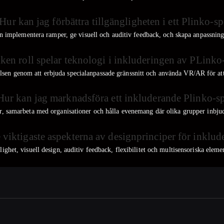
 Hur kan jag förbättra tillgängligheten i ett Plinko-sp
an implementera ramper, ge visuell och auditiv feedback, och skapa anpassnin
lken roll spelar teknologi i inkluderingen av PLinko
lsen genom att erbjuda specialanpassade gränssnitt och använda VR/AR för att 
Hur kan jag marknadsföra ett inkluderande Plinko-s
 samarbeta med organisationer och hålla evenemang där olika grupper inbjuds,
e viktigaste aspekterna av designprinciper för inklud
lighet, visuell design, auditiv feedback, flexibilitet och multisensoriska elem