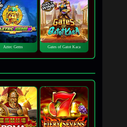
Aztec Gems
Gates of Gatot Kaca