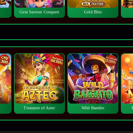
Gem Saviour Conquest
Gold Blitz
Treasures of Aztec
Wild Bandito