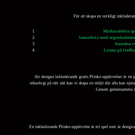
För att skapa en verkligt inkludera
Marknadsföra spe
Samarbeta med organisatione
Anordna e
Lyssna på feedb
Att designa inkluderande gratis Plinko-upplevelser är e
teknologi på rätt sätt kan vi skapa en miljö där alla kan nju
Genom gemensamma insa
En inkluderande Plinko-upplevelse är ett spel som är designat f