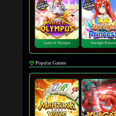
Gates of Olympus
Starlight Princes
Popular Games