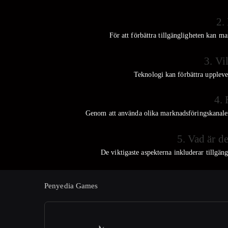
2.
För att förbättra tillgängligheten kan m
3. Vi
Teknologi kan förbättra uppleve
4. 
Genom att använda olika marknadsföringskanaler,
5. Vad är d
De viktigaste aspekterna inkluderar tillgäng
Penyedia Games