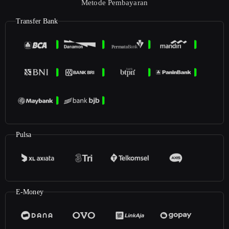
Metode Pembayaran
Transfer Bank
Pulsa
E-Money