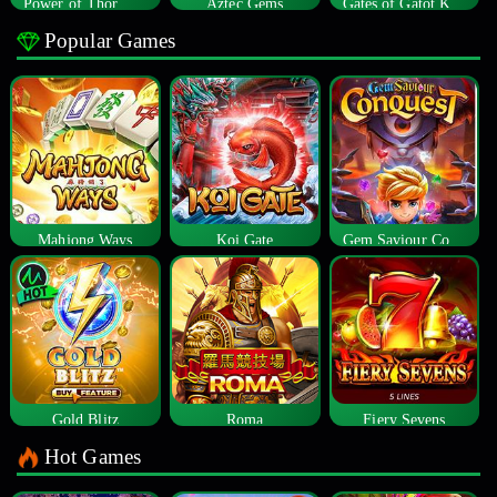
Power of Thor Megaways
Aztec Gems
Gates of Gatot Kaca
Popular Games
Mahjong Ways
Koi Gate
Gem Saviour Conquest
Gold Blitz
Roma
Fiery Sevens
Hot Games