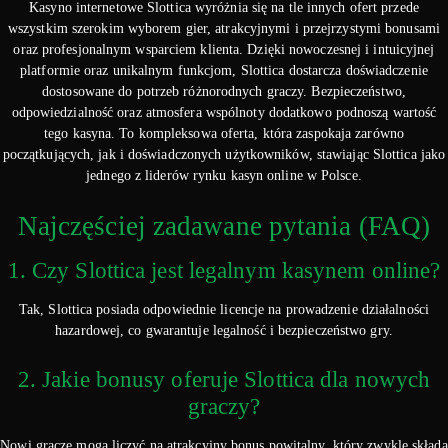
Kasyno internetowe Slottica wyróżnia się na tle innych ofert przede
wszystkim szerokim wyborem gier, atrakcyjnymi i przejrzystymi bonusami
oraz profesjonalnym wsparciem klienta. Dzięki nowoczesnej i intuicyjnej
platformie oraz unikalnym funkcjom, Slottica dostarcza doświadczenie
dostosowane do potrzeb różnorodnych graczy. Bezpieczeństwo,
odpowiedzialność oraz atmosfera wspólnoty dodatkowo podnoszą wartość
tego kasyna. To kompleksowa oferta, która zaspokaja zarówno
początkujących, jak i doświadczonych użytkowników, stawiając Slottica jako
jednego z liderów rynku kasyn online w Polsce.
Najczęściej zadawane pytania (FAQ)
1. Czy Slottica jest legalnym kasynem online?
Tak, Slottica posiada odpowiednie licencje na prowadzenie działalności
hazardowej, co gwarantuje legalność i bezpieczeństwo gry.
2. Jakie bonusy oferuje Slottica dla nowych
graczy?
Nowi gracze mogą liczyć na atrakcyjny bonus powitalny, który zwykle składa